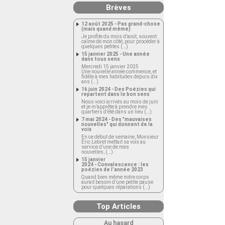
Brèves
12 août 2025 - Pas grand-chose
(mais quand même)
Je profite du mois d’août, souvent
calme de mon côté, pour procéder à
quelques petites (…)
15 janvier 2025 - Une année
dans tous sens
Mercredi 15 janvier 2025
Une nouvelle année commence, et
fidèle à mes habitudes depuis dix
ans (…)
16 juin 2024 - Des Poézies qui
repartent dans le bon sens
Nous voici arrivés au mois de juin
et je m’apprête à prendre mes
quartiers d’été dans un lieu (…)
7 mai 2024 - Des "mauvaises
nouvelles" qui donnent de la
voix
En ce début de semaine, Monsieur
Éric Lebret mettait sa voix au
service d’une de mes
nouvelles, (…)
15 janvier
2024 - Convalescence : les
poézies de l’année 2023
Quand bien même notre corps
aurait besoin d’une petite pause
pour quelques réparations (…)
Top Articles
Au hasard