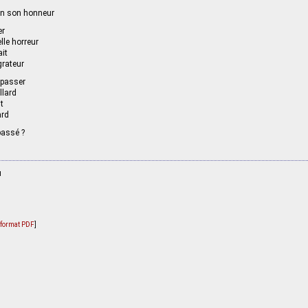
 en son honneur
er
lle horreur
ait
rateur
 passer
llard
t
ard
épassé ?
u
u format PDF
]