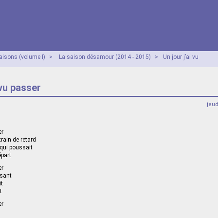
aisons (volume I)
>
La saison désamour (2014 - 2015)
>
Un jour j’ai vu
 vu passer
jeu
er
rain de retard
qui poussait
épart
er
ssant
it
t
er