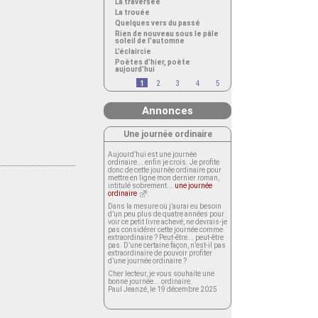
La traversée
La trouée
Quelques vers du passé
Rien de nouveau sous le pâle
soleil de l’automne
L’éclaircie
Poètes d’hier, poète
aujourd’hui
1
2
3
4
5
Annonces
Une journée ordinaire
Aujourd’hui est une journée
ordinaire... enfin je crois. Je profite
donc de cette journée ordinaire pour
mettre en ligne mon dernier roman,
intitulé sobrement...
une journée
ordinaire
.
Dans la mesure où j’aurai eu besoin
d’un peu plus de quatre années pour
voir ce petit livre achevé, ne devrais-je
pas considérer cette journée comme
extraordinaire ? Peut-être... peut-être
pas. D’une certaine façon, n’est-il pas
extraordinaire de pouvoir profiter
d’une journée ordinaire ?
Cher lecteur, je vous souhaite une
bonne journée... ordinaire.
Paul Jeanzé, le 19 décembre 2025