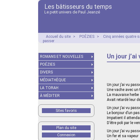
Les bâtisseurs du temps
Le petit univers de Paul Jeanzé
Accueil du site
>
POÉZIES
>
Cinq années quatre s
passer
Un jour j’ai
ROMANS ET NOUVELLES
POÉZIES
DIVERS
MÉDIATHÈQUE
Un jour j’ai vu pass
LA TORAH
Une vache avec un t
La mauvaise herbe 
À MÉDITER
Avait retardé leur d
Un jour j’ai vu pass
Sites favoris
Le bonjour d’un pa
Impatient il attenda
D’être poli par le ven
Plan du site
Un jour j’ai vu pass
Connexion
Un fer et sa vapeur