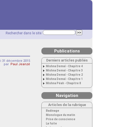
Rechercher dans le site
Publications
Derniers articles publiés
di 31 décembre 2015
par
Paul Jeanzé
Mishna Demaï - Chapitre 4
Mishna Demaï - Chapitre 3
Mishna Demaï - Chapitre 2
Mishna Demaï - Chapitre 1
Mishna Péah - Chapitre 8
Navigation
Articles de la rubrique
Badinage
Monologue du matin
Prise de conscience
La fuite