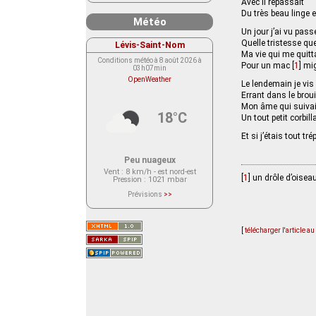
Avec il repassait
Du très beau linge
Météo
Un jour j’ai vu pass
Quelle tristesse que
Lévis-Saint-Nom
Ma vie qui me quitt
Conditions météo à 8 août 2026 à
Pour un mac
[
1
]
mig
03h07min
OpenWeather
Le lendemain je vis
Errant dans le broui
Mon âme qui suivai
18°C
Un tout petit corbill
Et si j’étais tout tr
Peu nuageux
Vent
: 8 km/h - est nord-est
[
1
]
un drôle d’oisea
Pression
: 1021 mbar
Prévisions
>>
Le service OpenWeather ne fournit
actuellement aucune prévision
météorologique sur le lieu Lévis-
Saint-Nom.
[
télécharger l'article a
Veuillez consulter le message du
service ci-dessous.
(401 - Invalid API key. Please see
https://openweathermap.org/faq#error401
for more info.)