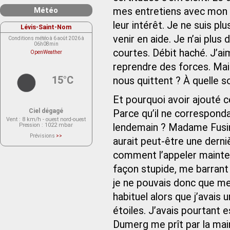
Météo
mes entretiens avec mon p
leur intérêt. Je ne suis p
Lévis-Saint-Nom
venir en aide. Je n’ai plus 
Conditions météo à 6 août 2026 à
06h08min
courtes. Débit haché. J’aim
OpenWeather
reprendre des forces. Mai
15°C
nous quittent ? À quelle s
Et pourquoi avoir ajouté c
Ciel dégagé
Parce qu’il ne correspond
Vent
: 8 km/h - ouest nord-ouest
Pression
: 1022 mbar
lendemain ? Madame Fusin‑
Prévisions
>>
aurait peut-être une derniè
Le service OpenWeather ne fournit
actuellement aucune prévision
météorologique sur le lieu Lévis-
comment l’appeler maintena
Saint-Nom.
Veuillez consulter le message du
façon stupide, me barrant a
service ci-dessous.
(401 - Invalid API key. Please see
je ne pouvais donc que me 
https://openweathermap.org/faq#error401
for more info.)
habituel alors que j’avais 
étoiles. J’avais pourtant 
Dumerg me prît par la main 