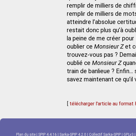
remplir de milliers de chi
remplir de milliers de mots
atteindre l’absolue certit
restait donc plus qu’à oub
la peine de me créer pour m
oublier ce
Monsieur Z
et c
trouvez-vous pas ? Demain
oublié ce
Monsieur Z
quand
train de banlieue ? Enfin… s
savez maintenant ce qu’il 
[
télécharger l'article au format
Plan du site
|
SPIP 4.4.16
|
Sarka-SPIP 4.2.0
|
Collectif Sarka-SPIP
|
GPLv3