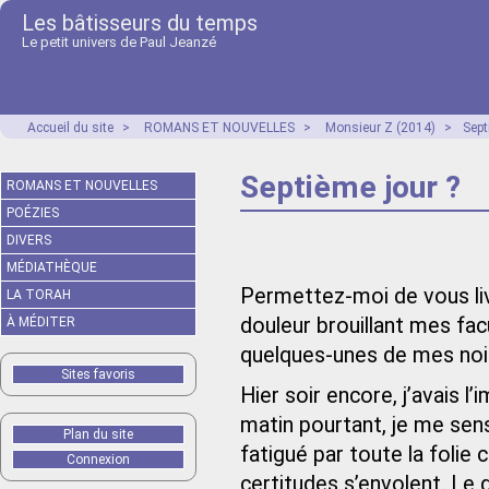
Les bâtisseurs du temps
Le petit univers de Paul Jeanzé
Accueil du site
>
ROMANS ET NOUVELLES
>
Monsieur Z (2014)
>
Sept
Septième jour ?
ROMANS ET NOUVELLES
POÉZIES
DIVERS
MÉDIATHÈQUE
Permettez-moi de vous livr
LA TORAH
douleur brouillant mes fac
À MÉDITER
quelques‑unes de mes no
Sites favoris
Hier soir encore, j’avais l
matin pourtant, je me sens
Plan du site
fatigué par toute la folie 
Connexion
certitudes s’envolent. Le 