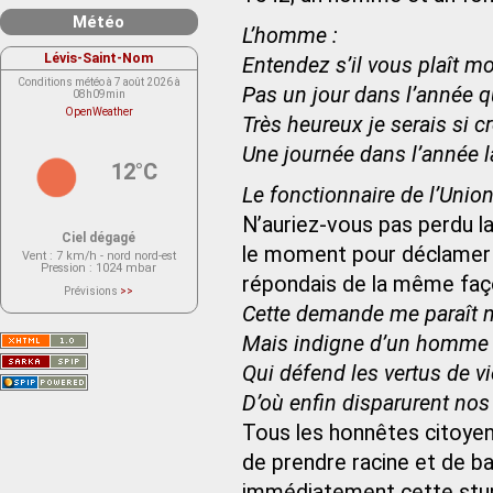
Météo
L’homme :
Lévis-Saint-Nom
Entendez s’il vous plaît mon
Conditions météo à 7 août 2026 à
Pas un jour dans l’année q
08h09min
OpenWeather
Très heureux je serais si c
Une journée dans l’année l
12°C
Le fonctionnaire de l’Union
N’auriez-vous pas perdu la
Ciel dégagé
le moment pour déclamer d
Vent
: 7 km/h - nord nord-est
Pression
: 1024 mbar
répondais de la même faç
Prévisions
>>
Le service OpenWeather ne fournit
Cette demande me paraît n
actuellement aucune prévision
météorologique sur le lieu Lévis-
Mais indigne d’un homme
Saint-Nom.
Veuillez consulter le message du
service ci-dessous.
Qui défend les vertus de vi
(401 - Invalid API key. Please see
https://openweathermap.org/faq#error401
D’où enfin disparurent nos
for more info.)
Tous les honnêtes citoyens
de prendre racine et de ba
immédiatement cette stup