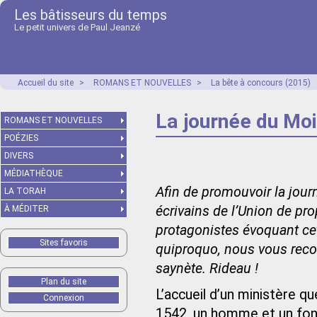
Les bâtisseurs du temps
Le petit univers de Paul Jeanzé
Accueil du site
>
ROMANS ET NOUVELLES
>
La bête à concours (2015)
La journée du Moi
ROMANS ET NOUVELLES
POÉZIES
DIVERS
MÉDIATHÈQUE
Afin de promouvoir la jour
LA TORAH
écrivains de l’Union de pr
À MÉDITER
protagonistes évoquant cett
Sites favoris
quiproquo, nous vous rec
saynète. Rideau !
Plan du site
L’accueil d’un ministère qu
Connexion
1542, un homme et un fonc