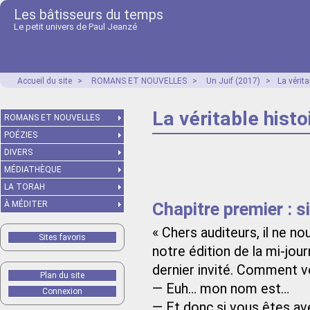
Les bâtisseurs du temps
Le petit univers de Paul Jeanzé
Accueil du site
>
ROMANS ET NOUVELLES
>
Un Juif (2017)
>
La vérit
La véritable hist
ROMANS ET NOUVELLES
POÉZIES
DIVERS
MÉDIATHÈQUE
LA TORAH
Chapitre premier : s
À MÉDITER
« Chers auditeurs, il ne n
Sites favoris
notre édition de la mi-jou
dernier invité. Comment v
Plan du site
— Euh… mon nom est…
Connexion
— Et donc si vous êtes av