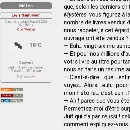
Météo
que, selon les derniers chi
Mystères
, vous figurez à l
Lévis-Saint-Nom
nombre de livres vendus d
Conditions météo à 9 août 2026 à
07h18min
nous rappeler, à cet égar
OpenWeather
ouvrage ont été vendus ?
19°C
— Euh… vingt-six me sembl
— Et pour nos millions d’a
votre livre au titre pourt
Couvert
Vent
: 5 km/h - est sud-est
nous en faire un résumé a
Pression
: 1014 mbar
— C’est-à-dire… que… enf
Prévisions
>>
Le service OpenWeather ne fournit
actuellement aucune prévision
voyez… Alors… euh… pour f
météorologique sur le lieu Lévis-
Saint-Nom.
mon histoire… c’est euh… l’
Veuillez consulter le message du
service ci-dessous.
(401 - Invalid API key. Please see
— Ah ! parce que vous êtes
https://openweathermap.org/faq#error401
for more info.)
Permettez-moi d’être surpr
Juif qui n’a pas réussi ! c
comment expliquez-vous un