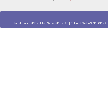
Plan du site
|
SPIP 4.4.16
|
Sarka-SPIP 4.2.0
|
Collectif Sarka-SPIP
|
GPLv3