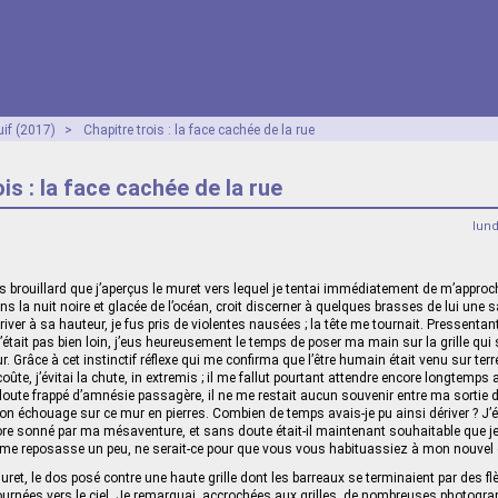
if (2017)
>
Chapitre trois : la face cachée de la rue
is : la face cachée de la rue
lun
s brouillard que j’aperçus le muret vers lequel je tentai immédiatement de m’approche
s la nuit noire et glacée de l’océan, croit discerner à quelques brasses de lui une s
river à sa hauteur, je fus pris de violentes nausées ; la tête me tournait. Pressentan
était pas bien loin, j’eus heureusement le temps de poser ma main sur la grille qui 
r. Grâce à cet instinctif réflexe qui me confirma que l’être humain était venu sur te
coûte, j’évitai la chute, in extremis ; il me fallut pourtant attendre encore longtemps
oute frappé d’amnésie passagère, il ne me restait aucun souvenir entre ma sortie d
n échouage sur ce mur en pierres. Combien de temps avais-je pu ainsi dériver ? J’ét
ore sonné par ma mésaventure, et sans doute était‑il maintenant souhaitable que je
e me reposasse un peu, ne serait-ce pour que vous vous habituassiez à mon nouvel
ret, le dos posé contre une haute grille dont les barreaux se terminaient par des fl
urnées vers le ciel. Je remarquai, accrochées aux grilles, de nombreuses photogra