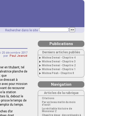
Rechercher dans le site
Publications
Derniers articles publiés
di 25 décembre 2017
par
Paul Jeanzé
Mishna Demaï - Chapitre 4
Mishna Demaï - Chapitre 3
Mishna Demaï - Chapitre 2
r en titubant, tel
Mishna Demaï - Chapitre 1
alvatrice planche de
Mishna Péah - Chapitre 8
t que
se dressait à
rre avec pour mission
Navigation
 avant de recouvrer
e la station
Articles de la rubrique
ais là, debout le
Citations
 prisse le temps de
Par un beau matin du mois
 emploi du temps.
d’août
La véritable histoire de
èches d’or
Monsieur Z
phies dont
Chapitre deux : des préjugés à