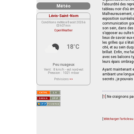
l’absurdité des repr
Météo
tableau noir d’où ém
Malheureusement, me
Lévis-Saint-Nom
exposition surréali
Conditions météo à 8 août 2026 à
communication gouv
03h07min
son sein, dans des 
OpenWeather
s’opposer au culte 
lieux de savoir eux
les grilles qui s’ét
18°C
cité, et au sein duq
brillait. Enfin, me 
avec ses balcons ty
leurs épais ombrages
Peu nuageux
Ayant maintenant en
Vent
: 8 km/h - est nord-est
Pression
: 1021 mbar
ambiant une longue b
secrets ; je pouvais
Prévisions
>>
Le service OpenWeather ne fournit
actuellement aucune prévision
météorologique sur le lieu Lévis-
Saint-Nom.
Veuillez consulter le message du
[
1
]
Ne craignons pas 
service ci-dessous.
(401 - Invalid API key. Please see
https://openweathermap.org/faq#error401
for more info.)
[
télécharger l'article a