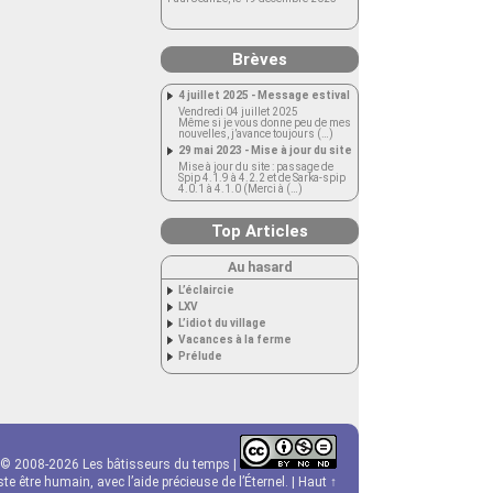
Brèves
4 juillet 2025 - Message estival
Vendredi 04 juillet 2025
Même si je vous donne peu de mes
nouvelles, j’avance toujours (…)
29 mai 2023 - Mise à jour du site
Mise à jour du site : passage de
Spip 4.1.9 à 4.2.2 et de Sarka-spip
4.0.1 à 4.1.0 (Merci à (…)
Top Articles
Au hasard
L’éclaircie
LXV
L’idiot du village
Vacances à la ferme
Prélude
© 2008-2026 Les bâtisseurs du temps |
e être humain, avec l’aide précieuse de l’Éternel. |
Haut ↑