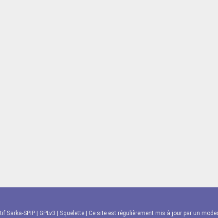
tif Sarka-SPIP
|
GPLv3
|
Squelette
| Ce site est régulièrement mis à jour par un modest