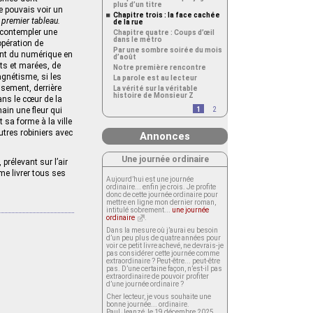
plus d’un titre
je pouvais voir un
Chapitre trois : la face cachée
 premier tableau.
de la rue
r contempler une
Chapitre quatre : Coups d’œil
dans le métro
opération de
Par une sombre soirée du mois
ent du numérique en
d’août
nts et marées, de
Notre première rencontre
agnétisme, si les
La parole est au lecteur
usement, derrière
La vérité sur la véritable
histoire de Monsieur Z
dans le cœur de la
main une fleur qui
1
2
 sa forme à la ville
tres robiniers avec
Annonces
Une journée ordinaire
prélevant sur l’air
me livrer tous ses
Aujourd’hui est une journée
ordinaire... enfin je crois. Je profite
donc de cette journée ordinaire pour
mettre en ligne mon dernier roman,
intitulé sobrement...
une journée
ordinaire
.
Dans la mesure où j’aurai eu besoin
d’un peu plus de quatre années pour
voir ce petit livre achevé, ne devrais-je
pas considérer cette journée comme
extraordinaire ? Peut-être... peut-être
pas. D’une certaine façon, n’est-il pas
extraordinaire de pouvoir profiter
d’une journée ordinaire ?
Cher lecteur, je vous souhaite une
bonne journée... ordinaire.
Paul Jeanzé, le 19 décembre 2025