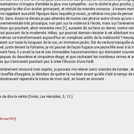
ésentations m’inspira d’emblée la plus vive sympathie : sur le cliché le plus proche, 
ergeait la tête d’un écolier grimaçant, et intitulé de manière cocasse :
à travers mon
 rappelant aussitôt l’époque dans laquelle je vivais, je refrénai ma joie de pense
ste. Sans doute ne devais-je pas attendre de toutes ces photos autre chose qu’une 
ernementale très prosaïque, non pas sur la violence à l’école, mais sur l’avènem
lieux qui pourtant,
absit reverentia vero
[
1
]
, auraient dû se faire un devoir, contre ve
tout puissant de la modernité. Hélas, qui pourrait demain résister à cet alléchant m
‑mêmes se transformaient aujourd’hui en complices actifs de la médiocrité ? Heure
alaient sur toute la longueur de la rue, un immense jardin, îlot de verdure tranquille 
uel, juste devant la fontaine, je vis passer de façon fugace une jeune fille avec à la 
faisant face, il y avait la rue et ses immeubles haussmanniens qui donnaient souvent
piques du deuxième et cinquième étage, et que cachaient les nombreux ormes et au
 qui n’arrivaient pourtant pas à créer l’illusion d’une forêt.
tièrement recouvré mes esprits, je pouvais me relever sans craindre de tomber ; et, 
ouffée d’oxygène, je décidais de quitter la rue bien avant qu’elle n’eût le temps de 
 dorénavant reprendre la trame de mon récit, en lisant en écrivant.
de dire la vérité (Ovide, Les Héroïdes, 5, 12.)
u format PDF
]