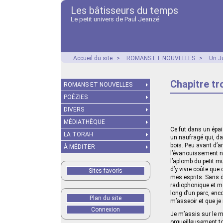
Les bâtisseurs du temps
Le petit univers de Paul Jeanzé
Accueil du site
>
ROMANS ET NOUVELLES
>
Un Ju
Chapitre tro
ROMANS ET NOUVELLES
POÉZIES
DIVERS
MÉDIATHÈQUE
Ce fut dans un épai
LA TORAH
un naufragé qui, dan
bois. Peu avant d’ar
À MÉDITER
l’évanouissement n’
l’aplomb du petit mu
d’y vivre coûte que 
Sites favoris
mes esprits. Sans d
radiophonique et mo
long d’un parc, enc
Plan du site
m’asseoir et que j
Connexion
Je m’assis sur le mu
orgueilleusement to