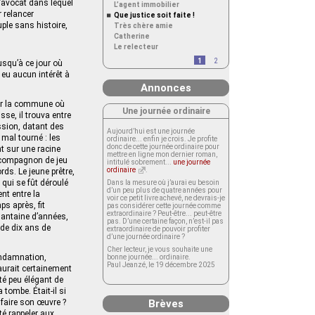
 l’avocat dans lequel
L’agent immobilier
r relancer
Que justice soit faite !
uple sans histoire,
Très chère amie
Catherine
Le relecteur
1
2
usqu’à ce jour où
 eu aucun intérêt à
Annonces
sur la commune où
Une journée ordinaire
se, il trouva entre
ession, datant des
Aujourd’hui est une journée
 mal tourné : les
ordinaire... enfin je crois. Je profite
donc de cette journée ordinaire pour
t sur une racine
mettre en ligne mon dernier roman,
 compagnon de jeu
intitulé sobrement...
une journée
ordinaire
.
rds. Le jeune prêtre,
 qui se fût déroulé
Dans la mesure où j’aurai eu besoin
d’un peu plus de quatre années pour
nt entre la
voir ce petit livre achevé, ne devrais-je
s après, fit
pas considérer cette journée comme
extraordinaire ? Peut-être... peut-être
quantaine d’années,
pas. D’une certaine façon, n’est-il pas
de dix ans de
extraordinaire de pouvoir profiter
d’une journée ordinaire ?
Cher lecteur, je vous souhaite une
condamnation,
bonne journée... ordinaire.
Paul Jeanzé, le 19 décembre 2025
 aurait certainement
été peu élégant de
tombe. Était-il si
 faire son œuvre ?
Brèves
té rappeler aux