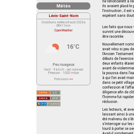
ne renoncèrent à rech
Météo
ils avaient placé le
l’instruction ; il e
Lévis-Saint-Nom
espérant sans doute
Conditions météo à 8 août 2026 à
08h11min
Les faits que nous 
OpenWeather
survint une découve
être racontée.
Nouvellement nommé 
16°C
avait vécu si peu d
l’Ancien Testament 
débuts de l’exercic
deux enfants étaien
Peu nuageux
avant de violemmen
Vent
: 9 km/h - est nord-est
Pression
: 1020 mbar
la poussa dans l’eau
à qui l’on avait mai
Prévisions
>>
Le service OpenWeather ne fournit
dans ce petit villa
actuellement aucune prévision
confession et l’aff
météorologique sur le lieu Lévis-
diligence afin de cl
Saint-Nom.
Veuillez consulter le message du
l’homme fut rapidem
service ci-dessous.
réclusion.
(401 - Invalid API key. Please see
https://openweathermap.org/faq#error401
for more info.)
Les lecteurs, et ave
laissant ainsi à une
été malvenu de s’éte
s’interroger sur les
lourd à porter ce se
Avait-il simplement 