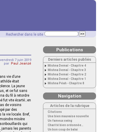
Rechercher dans le site
Publications
Derniers articles publiés
vendredi 7 juin 2019
par
Paul Jeanzé
Mishna Demaï - Chapitre 4
Mishna Demaï - Chapitre 3
Mishna Demaï - Chapitre 2
ans vie d’une
Mishna Demaï - Chapitre 1
athilde était
Mishna Péah - Chapitre 8
iolence. La jeune
lus, et ce fut sans
a du fil à retordre
Navigation
 fut vite écarté ; en
 pas de voisins
Articles de la rubrique
mpé par des
Citations
a vie locale. Bref,
Une bien mauvaise nouvelle
a moindre misère
Un fameux swing
 scribouillards qui
Charité bien ordonnée…
, jamais les parents
Un bon coup de balai