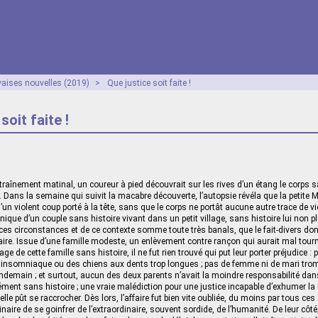
aises nouvelles (2019)
>
Que justice soit faite !
soit faite !
raînement matinal, un coureur à pied découvrait sur les rives d’un étang le corps s
 Dans la semaine qui suivit la macabre découverte, l’autopsie révéla que la petite M
’un violent coup porté à la tête, sans que le corps ne portât aucune autre trace de v
e unique d’un couple sans histoire vivant dans un petit village, sans histoire lui non p
ces circonstances et de ce contexte somme toute très banals, que le fait-divers donn
ciaire. Issue d’une famille modeste, un enlèvement contre rançon qui aurait mal tourné
age de cette famille sans histoire, il ne fut rien trouvé qui put leur porter préjudice :
 insomniaque ou des chiens aux dents trop longues ; pas de femme ni de mari tro
emain ; et surtout, aucun des deux parents n’avait la moindre responsabilité dans l
ent sans histoire ; une vraie malédiction pour une justice incapable d’exhumer l
lle pût se raccrocher. Dès lors, l’affaire fut bien vite oubliée, du moins par tous ces
aire de se goinfrer de l’extraordinaire, souvent sordide, de l’humanité. De leur côté