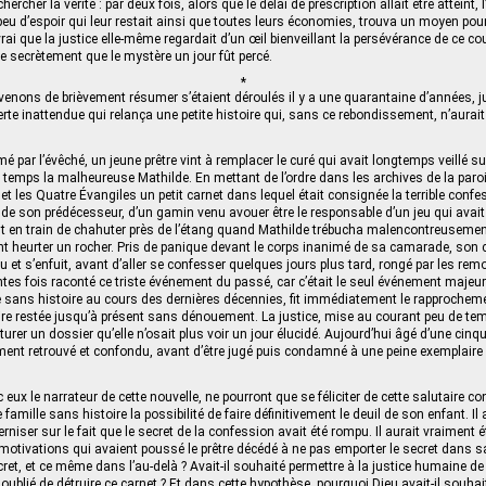
ercher la vérité : par deux fois, alors que le délai de prescription allait être atteint,
 peu d’espoir qui leur restait ainsi que toutes leurs économies, trouva un moyen pou
st vrai que la justice elle-même regardait d’un œil bienveillant la persévérance de ce co
 secrètement que le mystère un jour fût percé.
*
venons de brièvement résumer s’étaient déroulés il y a une quarantaine d’années, j
rte inattendue qui relança une petite histoire qui, sans ce rebondissement, n’aurait
par l’évêché, un jeune prêtre vint à remplacer le curé qui avait longtemps veillé 
e temps la malheureuse Mathilde. En mettant de l’ordre dans les archives de la parois
et les Quatre Évangiles un petit carnet dans lequel était consignée la terrible conf
e de son prédécesseur, d’un gamin venu avouer être le responsable d’un jeu qui avait
t en train de chahuter près de l’étang quand Mathilde trébucha malencontreusemen
t heurter un rocher. Pris de panique devant le corps inanimé de sa camarade, son
 et s’enfuit, avant d’aller se confesser quelques jours plus tard, rongé par les remo
ntes fois raconté ce triste événement du passé, car c’était le seul événement majeur
ge sans histoire au cours des dernières décennies, fit immédiatement le rapprocheme
aire restée jusqu’à présent sans dénouement. La justice, mise au courant peu de temp
ôturer un dossier qu’elle n’osait plus voir un jour élucidé. Aujourd’hui âgé d’une cin
ent retrouvé et confondu, avant d’être jugé puis condamné à une peine exemplaire 
c eux le narrateur de cette nouvelle, ne pourront que se féliciter de cette salutaire 
 famille sans histoire la possibilité de faire définitivement le deuil de son enfant. Il
rniser sur le fait que le secret de la confession avait été rompu. Il aurait vraiment 
 motivations qui avaient poussé le prêtre décédé à ne pas emporter le secret dans sa 
cret, et ce même dans l’au-delà ? Avait‑il souhaité permettre à la justice humaine de
oublié de détruire ce carnet ? Et dans cette hypothèse, pourquoi Dieu avait-il souhai