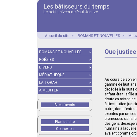
Les bâtisseurs du temps
Le petit univers de Paul Jeanzé
Accueil du site
>
ROMANS ET NOUVELLES
>
Mauv
Que justice 
ROMANS ET NOUVELLES
POÉZIES
DIVERS
MÉDIATHÈQUE
Au cours de son ent
LA TORAH
gamine de huit ans.
décédée à la suite d
À MÉDITER
enfant était la fill
doute en raison de 
à l’institution judi
Sites favoris
outre, dans l’entour
excédés par un coq
promesses sans lend
Plan du site
des gens désespérém
humaine à laquelle e
Connexion
avaient comme ordin