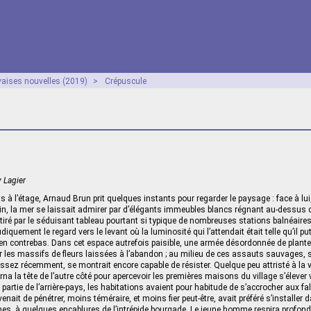
aises nouvelles (2019)
>
Crépuscule
 Lagier
ts à l’étage, Arnaud Brun prit quelques instants pour regarder le paysage : face à lu
in, la mer se laissait admirer par d’élégants immeubles blancs régnant au‑dessus 
ttiré par le séduisant tableau pourtant si typique de nombreuses stations balnéair
diquement le regard vers le levant où la luminosité qui l’attendait était telle qu’il p
n en contrebas. Dans cet espace autrefois paisible, une armée désordonnée de plant
ir les massifs de fleurs laissées à l’abandon ; au milieu de ces assauts sauvages, s
ssez récemment, se montrait encore capable de résister. Quelque peu attristé à la
rna la tête de l’autre côté pour apercevoir les premières maisons du village s’élever
partie de l’arrière-pays, les habitations avaient pour habitude de s’accrocher aux fal
enait de pénétrer, moins téméraire, et moins fier peut-être, avait préféré s’installer 
s, à quelques encablures de l’intrépide bourgade. Le jeune homme respira profondéme