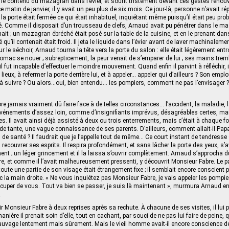
a le contenu du mazagran dans l’évier, et sourit tristement devant ces gestes reno
e matin de janvier, il y avait un peu plus de six mois. Ce jour-là, personne n’avait r
la porte était fermée ce qui était inhabituel, inquiétant même puisqu’il était peu pr
é. Comme il disposait d’un trousseau de clefs, Arnaud avait pu pénétrer dans le m
ait ; un mazagran ébréché était posé sur la table de la cuisine, et en le prenant dans
 qu’il contenait était froid. Il jeta le liquide dans l’évier avant de laver machinaleme
ur le séchoir, Arnaud tourna la tête vers la porte du salon : elle était légèrement entro
omac se nouer ; subrepticement, la peur venait de s’emparer de lui ; ses mains trem
l fut incapable d’effectuer le moindre mouvement. Quand enfin il parvint à réfléchir, 
 lieux, à refermer la porte derrière lui, et à appeler… appeler qui d’ailleurs ? Son employ
à suivre ? Ou alors…oui, bien entendu… les pompiers, comment ne pas l’envisager ?
e jamais vraiment dû faire face à de telles circonstances… l’accident, la maladie, la
événements d’assez loin, comme d’insignifiants imprévus, désagréables certes, m
s. Il avait ainsi déjà assisté à deux ou trois enterrements, mais c’était à chaque f
nde tante, une vague connaissance de ses parents. D’ailleurs, comment allait-il Pa
de santé ? Il faudrait que je l’appelle tout de même… Ce court instant de tendresse 
à recouvrer ses esprits. Il respira profondément, et sans lâcher la porte des yeux, s’
 ; un léger grincement et il la laissa s’ouvrir complètement. Arnaud s’approcha du 
tre, et comme il l’avait malheureusement pressenti, y découvrit Monsieur Fabre. Le
toute une partie de son visage était étrangement fixe ; il semblait encore conscient 
 la main droite. « Ne vous inquiétez pas Monsieur Fabre, je vais appeler les pompie
occuper de vous. Tout va bien se passer, je suis là maintenant », murmura Arnaud en
.
ir Monsieur Fabre à deux reprises après sa rechute. À chacune de ses visites, il lui p
nière il prenait soin d’elle, tout en cachant, par souci de ne pas lui faire de peine, q
 sauvage lentement mais sûrement. Mais le vieil homme avait-il encore conscience d