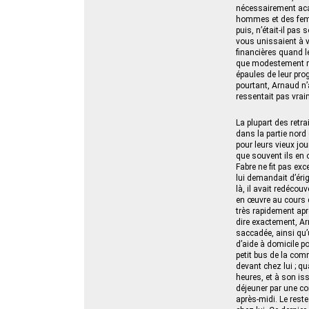
nécessairement aca
hommes et des femme
puis, n’était-il pas
vous unissaient à 
financières quand l
que modestement réu
épaules de leur prog
pourtant, Arnaud n’a
ressentait pas vraim
La plupart des retra
dans la partie nord
pour leurs vieux jou
que souvent ils en o
Fabre ne fit pas ex
lui demandait d’érig
là, il avait redécouv
en œuvre au cours d
très rapidement aprè
dire exactement, A
saccadée, ainsi qu’
d’aide à domicile po
petit bus de la com
devant chez lui ; q
heures, et à son iss
déjeuner par une con
après-midi. Le rest