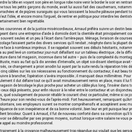
re la tête en voyant son père en longue robe noire venir le border le soir en rentran
 tous les petits garçons du monde, avait lui aussi fait des cauchemars, notammen
arrachées et de piqûres suraiguës qui vous laissaient la bouche pâteuse pendant to
’eut l’idée, et encore moins l’orgueil, de rentrer en politique pour interdire les dentistes
 certainement bien regrettable.
es couronnes et de la justice miséricordieuse, Arnaud préféra suivre un destin be
ant dans une entreprise d’aide à domicile dont la clientèle était principalement con
souvent seules et un peu à l’écart dans l’arrière‑pays. Ménage, livraison de courses,
olage faisaient partie des divers services qu’il rendait ; néophyte dans la plupart 
ire face à nombreux imprévus. Il se rappelait souvent ses débuts hésitants, nota
 au pied levé un contacteur jour‑nuit défaillant sur un tableau électrique ; de la diffi
pture dans tel magasin, inconnue dans tel autre – puis de la complexité du montag
étuste, mais au fait qu’à dix années d’intervalle, un objet soi-disant identique avait
s, ce changement a priori anodin lui ayant par la suite rendu la réparation très déli
 cinq câbles sur les six nécessaires au fonctionnement du contacteur, il eut beau 
e cuivre à brancher, l’opération s’avéra impossible ; il manquait deux millimètres. Po
lement il dut défaire tout ce qu’il avait minutieusement remis en place, mais il lui fa
magasin de bricolage le plus proche pour acheter un câble plus long, l’insérer dans t
ceux déjà présents, pour enfin réussir à le relier entre le contacteur et un disjoncte
ts, quel soulagement de pouvoir rétablir le courant chez ce particulier, même si ce jour-
 l’heure pour son rendez-vous de l’après‑midi. Fort heureusement, remarquant qu’Ar
olontaire, ses employeurs surent se montrer compréhensifs et acceptèrent avec 
quence de son inexpérience et de sa bonne volonté ; bien leur en prit puisque leur p
ent bricoleur. Quant à Arnaud, il fut de nouveau conforté dans sa conviction qu’il lu
voir se débrouiller par ses propres moyens, surtout lorsque votre salaire ne vous p
e appel au moindre professionnel.
ontrairement à la croyance malheureusement trop répandue qui voulait que les pers