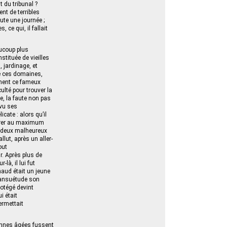
t du tribunal ?
t de terribles
ute une journée ;
, ce qui, il fallait
aucoup plus
stituée de vieilles
 jardinage, et
de ces domaines,
mment ce fameux
culté pour trouver la
e, la faute non pas
 vu ses
cate : alors qu’il
tirer au maximum
ur deux malheureux
llut, après un aller-
out
ur. Après plus de
là, il lui fut
naud était un jeune
mansuétude son
rotégé devint
i était
ermettait
onnes âgées fussent