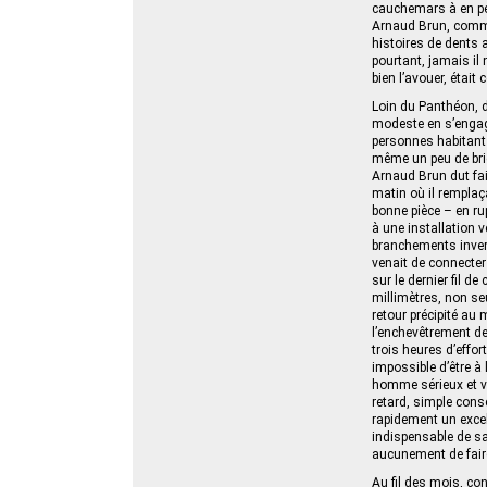
cauchemars à en perd
Arnaud Brun, comme
histoires de dents 
pourtant, jamais il n
bien l’avouer, était
Loin du Panthéon, d
modeste en s’engage
personnes habitant 
même un peu de bric
Arnaud Brun dut fa
matin où il remplaça
bonne pièce – en ru
à une installation v
branchements inversé
venait de connecter
sur le dernier fil d
millimètres, non seu
retour précipité au 
l’enchevêtrement de 
trois heures d’effor
impossible d’être à
homme sérieux et v
retard, simple consé
rapidement un excell
indispensable de sa
aucunement de fair
Au fil des mois, c