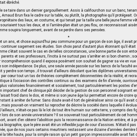
tait ébréché.
 de se taire dans un dernier gargouillement. Assis à califourchon sur un banc, ten
 Arnaud Brun fixa le cadre sur la table, ou plutôt, la photographie qu’il protégeait. O
ropriétaire des lieux, en costume, et qui tenait par la taille une belle jeune femme v
ils souriaient tous les deux, et si l’arrière-plan était un peu flou, on reconnaissait aisé
homme soupira longuement, avant de se perdre dans ses pensées.
*
et un ans, et chose aujourd’hui peu commune pour un garçon de son âge, il avait pr
e continuer sagement ses études. Son choix parut d’autant plus étonnant qu’il était 
omme c’était souvent le cas en de telles circonstances, une bonne partie de son ento
arents et ses professeurs, l’incita à ne surtout pas s’arrêter en si bon chemin ; so
 incompréhension quand il exposa posément son souhait de gagner sa vie en vue d’
 son indépendance. De plus, une seule année passée sur les bancs de la faculté avai
ait y perdre son temps ; il trouvait d’ailleurs désolant que les diplômes universitaire
par cœur tout un tas de théories complètement déconnectées de la réalité, et recr
ritique à l’occasion des contrôles continus ou des examens de fin d’année, ouvrisse
 plus valorisées financièrement et socialement, tout particulièrement les postes d’
n important chef de clinique pût décider de la gestion de son personnel soignant en
 faisait froid dans le dos, et même si son jeune âge lui permettait encore de croire qu’
nstant à arrêter de fumer. Sans doute avait-il tort de généraliser ainsi ce qu’il avai
, mais pouvait-on vraiment lui reprocher de décrire la société dans laquelle il évolua
D’ailleurs, n’était-ce pas là le lot de tout être humain sur cette terre, y compris des f
er lors de son année universitaire ? Il se souvenait tout particulièrement de cet homm
ort, avant d’en obtenir l’abolition puis la reconnaissance de la Nation entière, et à p
sa biographie, que le père avait été un inflexible juge de cour d’assises. N’était-il pas
nchée, que de nos jours certains meurtriers restassent une dizaine d’années derrière
rté la tête haute, pour la simple raison qu’un petit garçon impressionnable avait fait 