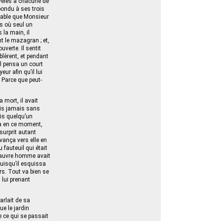
uvelés à chacune de
épondu à ses trois
obable que Monsieur
as où seul un
 la main, il
nt le mazagran ; et,
uverte. Il sentit
blèrent, et pendant
il pensa un court
eur afin qu’il lui
 Parce que peut-
 mort, il avait
ais jamais sans
ois quelqu’un
pa en ce moment,
surprit autant
avança vers elle en
fauteuil qui était
 pauvre homme avait
puisqu’il esquissa
rs. Tout va bien se
 lui prenant
arlait de sa
ue le jardin
e ce qui se passait