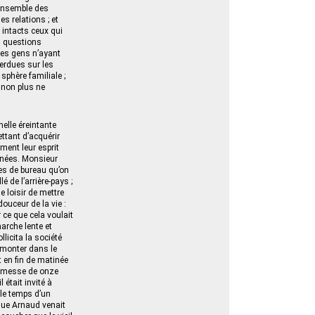
’ensemble des
s relations ; et
 intacts ceux qui
s questions
ves gens n’ayant
erdues sur les
 sphère familiale ;
i non plus ne
nelle éreintante
ttant d’acquérir
ment leur esprit
années. Monsieur
les de bureau qu’on
 de l’arrière-pays ;
le loisir de mettre
ouceur de la vie :
r ce que cela voulait
arche lente et
licita la société
e monter dans le
t en fin de matinée
la messe de onze
 était invité à
 le temps d’un
sque Arnaud venait