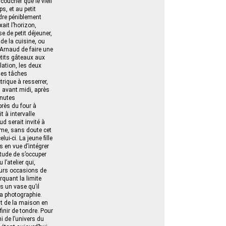
coucher que le vieil
s, et au petit
ndre péniblement
xait l’horizon,
e de petit déjeuner,
de la cuisine, ou
 Arnaud de faire une
petits gâteaux aux
ation, les deux
les tâches
trique à resserrer,
u avant midi, après
inutes
rès du four à
t à intervalle
ud serait invité à
omme, sans doute cet
i‑ci. La jeune fille
s en vue d’intégrer
itude de s’occuper
l’atelier qui,
eurs occasions de
quant la limite
s un vase qu’il
sa photographie.
ent de la maison en
finir de tondre. Pour
i de l’univers du