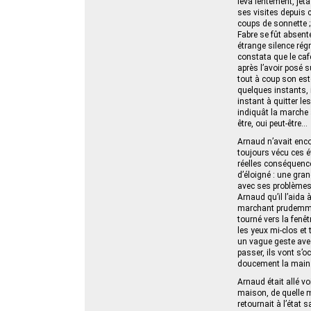
leva lentement, jet
ses visites depuis c
coups de sonnette ; 
Fabre se fût absent
étrange silence régn
constata que le café
après l’avoir posé s
tout à coup son est
quelques instants, i
instant à quitter les
indiquât la marche 
être, oui peut-être…
Arnaud n’avait encor
toujours vécu ces 
réelles conséquence
d’éloigné : une gra
avec ses problèmes 
Arnaud qu’il l’aida 
marchant prudemment
tourné vers la fenê
les yeux mi-clos et 
un vague geste avec
passer, ils vont s’
doucement la main
Arnaud était allé vo
maison, de quelle ma
retournait à l’état