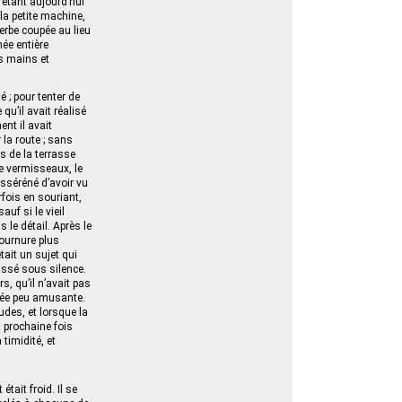
i étant aujourd’hui
 la petite machine,
herbe coupée au lieu
née entière
es mains et
 ; pour tenter de
qu’il avait réalisé
nt il avait
 la route ; sans
es de la terrasse
e vermisseaux, le
rasséréné d’avoir vu
rfois en souriant,
uf si le vieil
 le détail. Après le
tournure plus
tait un sujet qui
assé sous silence.
s, qu’il n’avait pas
uvée peu amusante.
udes, et lorsque la
a prochaine fois
 timidité, et
tait froid. Il se