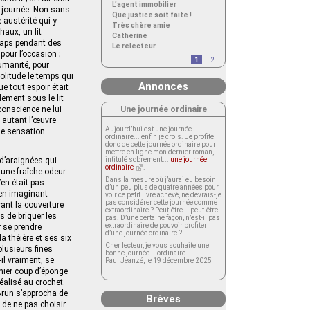
L’agent immobilier
e journée. Non sans
Que justice soit faite !
austérité qui y
Très chère amie
haux, un lit
Catherine
draps pendant des
Le relecteur
pour l’occasion ;
1
2
humanité, pour
solitude le temps qui
Annonces
e tout espoir était
dement sous le lit
Une journée ordinaire
onscience ne lui
r autant l’œuvre
Aujourd’hui est une journée
ne sensation
ordinaire... enfin je crois. Je profite
donc de cette journée ordinaire pour
mettre en ligne mon dernier roman,
 d’araignées qui
intitulé sobrement...
une journée
ordinaire
.
 une fraîche odeur
Dans la mesure où j’aurai eu besoin
en était pas
d’un peu plus de quatre années pour
 en imaginant
voir ce petit livre achevé, ne devrais-je
pas considérer cette journée comme
evant la couverture
extraordinaire ? Peut-être... peut-être
s de briquer les
pas. D’une certaine façon, n’est-il pas
extraordinaire de pouvoir profiter
r se prendre
d’une journée ordinaire ?
a théière et ses six
Cher lecteur, je vous souhaite une
plusieurs fines
bonne journée... ordinaire.
-il vraiment, se
Paul Jeanzé, le 19 décembre 2025
rnier coup d’éponge
éalisé au crochet.
 Brun s’approcha de
Brèves
n de ne pas choisir