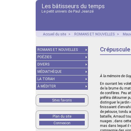
Les bâtisseurs du temps
Le petit univers de Paul Jeanzé
Accueil du site
>
ROMANS ET NOUVELLES
>
Mauv
Crépuscule
ROMANS ET NOUVELLES
POÉZIES
DIVERS
MÉDIATHÈQUE
À la mémoire de Guy
LA TORAH
En ouvrant les vole
À MÉDITER
de la brume du mat
de conifères. Peu a
préféra détourner pu
Sites favoris
distinguer le jardi
finissaient d’envah
de pelouse, tondu a
Plan du site
bataille, Arnaud tou
nuages ; dans cette 
Connexion
mas dans lequel il v
compagnie des vigne