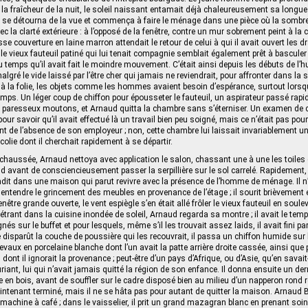
la fraîcheur de la nuit, le soleil naissant entamait déjà chaleureusement sa longu
 se détourna de la vue et commença à faire le ménage dans une pièce où la sombre 
ec la clarté extérieure : à l’opposé de la fenêtre, contre un mur sobrement peint à la c
se couverture en laine marron attendait le retour de celui à qui il avait ouvert les 
e vieux fauteuil patiné qui lui tenait compagnie semblait également prêt à basculer 
au temps qu’il avait fait le moindre mouvement. C’était ainsi depuis les débuts de l’
algré le vide laissé par l’être cher qui jamais ne reviendrait, pour affronter dans la 
à la folie, les objets comme les hommes avaient besoin d’espérance, surtout lorsqu
mps. Un léger coup de chiffon pour épousseter le fauteuil, un aspirateur passé rapi
s paresseux moutons, et Arnaud quitta la chambre sans s’éterniser. Un examen de c
our savoir qu’il avait effectué là un travail bien peu soigné, mais ce n’était pas pou
de l’absence de son employeur ; non, cette chambre lui laissait invariablement u
olie dont il cherchait rapidement à se départir.
-chaussée, Arnaud nettoya avec application le salon, chassant une à une les toiles
d avant de consciencieusement passer la serpillière sur le sol carrelé. Rapidement,
dit dans une maison qui parut revivre avec la présence de l’homme de ménage. Il n’
ut entendre le grincement des meubles en provenance de l’étage ; il sourit brièvement
enêtre grande ouverte, le vent espiègle s’en était allé frôler le vieux fauteuil en soul
trant dans la cuisine inondée de soleil, Arnaud regarda sa montre ; il avait le temp
gnés sur le buffet et pour lesquels, même s’il les trouvait assez laids, il avait fini pa
e disparût la couche de poussière qui les recouvrait, il passa un chiffon humide sur l
vaux en porcelaine blanche dont l’un avait la patte arrière droite cassée, ainsi que 
dont il ignorait la provenance ; peut-être d’un pays d’Afrique, ou d’Asie, qu’en savait
riant, lui qui n’avait jamais quitté la région de son enfance. Il donna ensuite un de
e en bois, avant de souffler sur le cadre disposé bien au milieu d’un napperon rond r
aintenant terminé, mais il ne se hâta pas pour autant de quitter la maison. Arnaud
a machine à café ; dans le vaisselier, il prit un grand mazagran blanc en prenant soi