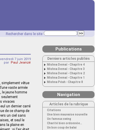
Rechercher dans le site
Publications
Derniers articles publiés
vendredi 7 juin 2019
par
Paul Jeanzé
Mishna Demaï - Chapitre 4
Mishna Demaï - Chapitre 3
Mishna Demaï - Chapitre 2
Mishna Demaï - Chapitre 1
Mishna Péah - Chapitre 8
i, simplement vêtue
d’une vaste armée
es, le jeune homme
Navigation
ut seulement
es vivaces
Articles de la rubrique
eul un dernier carré
Citations
 vue de ce champ de
Une bien mauvaise nouvelle
 vers un ciel sans
Un fameux swing
aises, et seul le
Charité bien ordonnée…
dans la plaine en
Un bon coup de balai
nt ; si l’air était