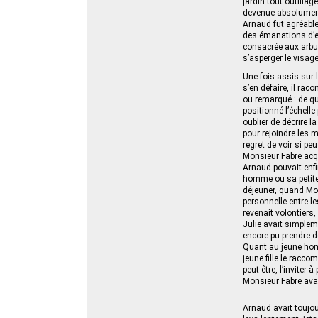
jardin tout outillag
devenue absolument i
Arnaud fut agréablem
des émanations d’es
consacrée aux arbus
s’asperger le visage
Une fois assis sur 
s’en défaire, il rac
ou remarqué : de qu
positionné l’échell
oublier de décrire l
pour rejoindre les 
regret de voir si pe
Monsieur Fabre acqu
Arnaud pouvait enfin
homme ou sa petite‑f
déjeuner, quand Mon
personnelle entre le
revenait volontiers
Julie avait simpleme
encore pu prendre d
Quant au jeune homm
jeune fille le racco
peut-être, l’inviter 
Monsieur Fabre avai
Arnaud avait toujour