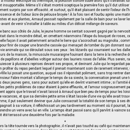
e à moteur électrique ou thermique, la pollution sonore subie alors qu’il travaillait lu
nsupportable. Même s’il s’était montré sceptique la première fois qu’il dut utiliser
ent surpris par son efficacité ; et surtout, qu’il était plaisant de sentir l’odeur de l’
sence et de l’odeur âcre de pelouse broyée ! À la fois ravi et fourbu après une mati
tes et aux plantes, Arnaud passait rapidement par la salle de bain pour se laver l
 avant de venir s’installer à table au milieu d’un délicat mélange de saveurs.
le banc aux côtés de Julie, le jeune homme se sentait souvent gagné par la nervosité
ontait dans le moindre détail, en omettant néanmoins l’étape du bouquet de roses, ce 
elle façon il avait patiemment arraché le lierre qui s’accrochait au magnolia ; comme
e pour finir de couper une branche cassée qui menaçait de tomber du pin donnant sur
a vie animale qui se déroulait sous ses yeux : les lézards qui courraient sur les dall
murs de la maison, la minuscule musaraigne fouinant dans la terre à la recherche d
u de papillons et d’abeilles voltiger autour des lauriers roses de l’allée. Plus serein, 
iescer à plusieurs reprises devant ses propos, et devinant Julie qui le regardait pa
 profiter du repas pendant lequel il prenait maintenant soin de rarement intervenir, sa
ille lui posait une question, auquel cas il répondait poliment, sans trop rentrer dans
sieur Fabre montait s’allonger le temps de sa sieste, la conversation prenait une 
s deux jeunes gens, sans pour autant qu’elle en devînt vraiment intime ; si l’amitié é
, les petits problèmes de cœur étaient à peine effleurés, et l’amour soigneusement p
nt appris que le travail n’avait laissé à Arnaud que bien peu de temps pour les loisir
e vacances, et que sa dernière petite amie s’était lassée d’une vie qu’elle avait tro
e, il put seulement deviner que Julie consacrait la totalité de son temps à ses ét
mpagnait à sa voiture, il réfléchissait un peu tardivement au moment où il pourrait, l
à prendre un verre avec lui en ville. Le temps était passé sans qu’il parvînt à vaincre sa
t été terrassé une deuxième fois par la maladie.
*
s la tête tournée vers la photographie ; il n’avait pas touché au café qui maintenant é