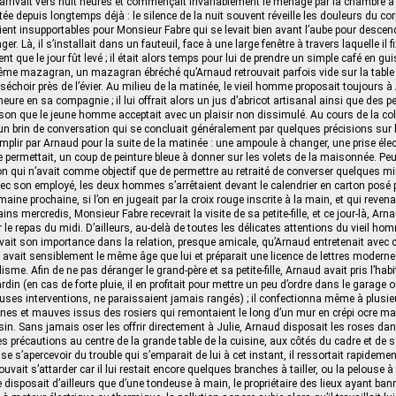
r arrivait vers huit heures et commençait invariablement le ménage par la chambre à 
 depuis longtemps déjà : le silence de la nuit souvent réveille les douleurs du corp
ient insupportables pour Monsieur Fabre qui se levait bien avant l’aube pour desce
r. Là, il s’installait dans un fauteuil, face à une large fenêtre à travers laquelle il fi
 que le jour fût levé ; il était alors temps pour lui de prendre un simple café en guis
me mazagran, un mazagran ébréché qu’Arnaud retrouvait parfois vide sur la table 
séchoir près de l’évier. Au milieu de la matinée, le vieil homme proposait toujours à
eure en sa compagnie ; il lui offrait alors un jus d’abricot artisanal ainsi que des 
n que le jeune homme acceptait avec un plaisir non dissimulé. Au cours de la coll
 brin de conversation qui se concluait généralement par quelques précisions sur 
mplir par Arnaud pour la suite de la matinée : une ampoule à changer, une prise élec
e permettait, un coup de peinture bleue à donner sur les volets de la maisonnée. Pe
on qui n’avait comme objectif que de permettre au retraité de converser quelques m
c son employé, les deux hommes s’arrêtaient devant le calendrier en carton posé p
ine prochaine, si l’on en jugeait par la croix rouge inscrite à la main, et qui revenai
ins mercredis, Monsieur Fabre recevrait la visite de sa petite-fille, et ce jour-là, Arna
 le repas du midi. D’ailleurs, au-delà de toutes les délicates attentions du vieil h
it son importance dans la relation, presque amicale, qu’Arnaud entretenait avec celu
lle avait sensiblement le même âge que lui et préparait une licence de lettres moderne
isme. Afin de ne pas déranger le grand-père et sa petite-fille, Arnaud avait pris l’hab
din (en cas de forte pluie, il en profitait pour mettre un peu d’ordre dans le garage ou 
ses interventions, ne paraissaient jamais rangés) ; il confectionna même à plusi
es et mauves issus des rosiers qui remontaient le long d’un mur en crépi ocre mar
isin. Sans jamais oser les offrir directement à Julie, Arnaud disposait les roses dan
ies précautions au centre de la grande table de la cuisine, aux côtés du cadre et de 
sse s’apercevoir du trouble qui s’emparait de lui à cet instant, il ressortait rapidem
ouvait s’attarder car il lui restait encore quelques branches à tailler, ou la pelouse à 
ne disposait d’ailleurs que d’une tondeuse à main, le propriétaire des lieux ayant bann