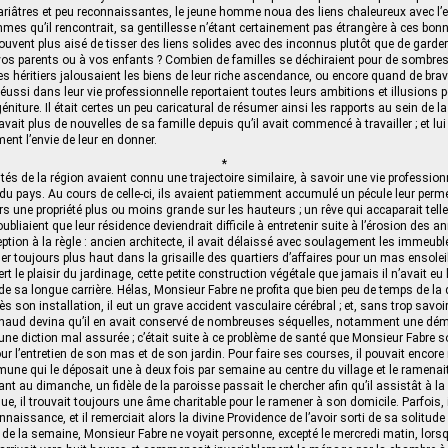
riâtres et peu reconnaissantes, le jeune homme noua des liens chaleureux avec l
s qu’il rencontrait, sa gentillesse n’étant certainement pas étrangère à ces bonne
 souvent plus aisé de tisser des liens solides avec des inconnus plutôt que de garder
vos parents ou à vos enfants ? Combien de familles se déchiraient pour de sombre
es héritiers jalousaient les biens de leur riche ascendance, ou encore quand de bra
ssi dans leur vie professionnelle reportaient toutes leurs ambitions et illusions p
éniture. Il était certes un peu caricatural de résumer ainsi les rapports au sein de la
vait plus de nouvelles de sa famille depuis qu’il avait commencé à travailler ; et lu
ent l’envie de leur en donner.
*
ités de la région avaient connu une trajectoire similaire, à savoir une vie profession
 du pays. Au cours de celle-ci, ils avaient patiemment accumulé un pécule leur perme
rs une propriété plus ou moins grande sur les hauteurs ; un rêve qui accaparait telle
ubliaient que leur résidence deviendrait difficile à entretenir suite à l’érosion des 
ception à la règle : ancien architecte, il avait délaissé avec soulagement les immeub
er toujours plus haut dans la grisaille des quartiers d’affaires pour un mas ensoleillé
ert le plaisir du jardinage, cette petite construction végétale que jamais il n’avait eu 
e sa longue carrière. Hélas, Monsieur Fabre ne profita que bien peu de temps de la d
s son installation, il eut un grave accident vasculaire cérébral ; et, sans trop savoi
rnaud devina qu’il en avait conservé de nombreuses séquelles, notamment une dém
une diction mal assurée ; c’était suite à ce problème de santé que Monsieur Fabre sol
ur l’entretien de son mas et de son jardin. Pour faire ses courses, il pouvait encor
mune qui le déposait une à deux fois par semaine au centre du village et le ramenai
uant au dimanche, un fidèle de la paroisse passait le chercher afin qu’il assistât à 
ue, il trouvait toujours une âme charitable pour le ramener à son domicile. Parfois, il
naissance, et il remerciait alors la divine Providence de l’avoir sorti de sa solitude
e de la semaine, Monsieur Fabre ne voyait personne, excepté le mercredi matin, lor