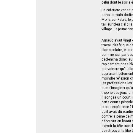
celui dont le socle é
La cafetière venait
dans la main droite,
Monsieur Fabre, le p
tailleur bleu ciel ; 
village. Le jeune 
Arnaud avait vingt 
travail plutôt que d
plan scolaire, et c
commencer par ses p
déclencha donc leur
rapidement possible
convaincre qu’il all
apprenant bêtement 
moindre réflexion c
les professions les
que d’imaginer qu’u
théorie des jeux lui
il songea un court i
cette courte période
propre expérience ? 
qu’il avait dû étudi
contre la peine de m
découvrit en lisant 
d’avoir la tête tra
de retrouver la libe