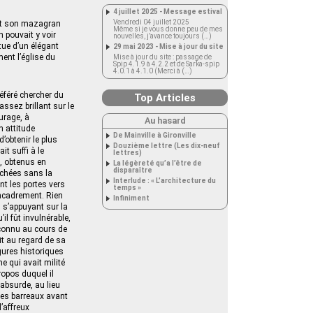
4 juillet 2025 - Message estival
Vendredi 04 juillet 2025
ant son mazagran
Même si je vous donne peu de mes
n pouvait y voir
nouvelles, j’avance toujours (…)
êtue d’un élégant
29 mai 2023 - Mise à jour du site
ment l’église du
Mise à jour du site : passage de
Spip 4.1.9 à 4.2.2 et de Sarka-spip
4.0.1 à 4.1.0 (Merci à (…)
éféré chercher du
Top Articles
assez brillant sur le
urage, à
Au hasard
n attitude
De Mainville à Gironville
obtenir le plus
Douzième lettre (Les dix-neuf
t suffi à le
lettres)
s, obtenus en
La légèreté qu’a l’être de
disparaître
achées sans la
Interlude : « L’architecture du
nt les portes vers
temps »
encadrement. Rien
Infiniment
 s’appuyant sur la
il fût invulnérable,
t connu au cours de
it au regard de sa
igures historiques
e qui avait milité
ropos duquel il
 absurde, au lieu
 les barreaux avant
d’affreux