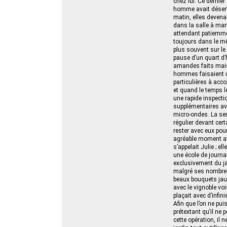
chez lui. Ce dernie
homme avait désertée
matin, elles devena
dans la salle à mange
attendant patiemment
toujours dans le mê
plus souvent sur le 
pause d’un quart d’h
amandes faits maiso
hommes faisaient un
particulières à acco
et quand le temps l
une rapide inspecti
supplémentaires ave
micro-ondes. La sema
régulier devant certa
rester avec eux pour
agréable moment ava
s’appelait Julie ; e
une école de journal
exclusivement du jar
malgré ses nombreu
beaux bouquets jaun
avec le vignoble vo
plaçait avec d’infin
Afin que l’on ne pui
prétextant qu’il ne p
cette opération, il 