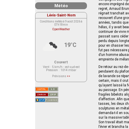
encore imprégné de 
Météo
regret, Arnaud Brun
régnait tranchait av
Lévis-Saint-Nom
recouvert d’une gros
Conditions météo à 9 août 2026 à
années, tandis que l
07h18min
hélas, il y avait be
OpenWeather
continuer de vivre m
passait sans céder 
perdu depuis longte
19°C
pour en chasser le
fut pas nécessaire p
d’un homme abusant 
empreinte de mélanc
Couvert
De retour au rez-de
Vent
: 5 km/h - est sud-est
Pression
: 1014 mbar
pendaient du plafon
de lavande se répan
Prévisions
>>
Le service OpenWeather ne fournit
certain, mais il cr
actuellement aucune prévision
qu’ayant laissé la f
météorologique sur le lieu Lévis-
Saint-Nom.
au passage. En péné
Veuillez consulter le message du
fragiles bibelots ali
service ci-dessous.
(401 - Invalid API key. Please see
d’affection. Afin qu
https://openweathermap.org/faq#error401
tasses, les deux che
for more info.)
sculptures en métal 
demanda-t-il en sou
sur la massive tabl
Son travail était m
l’évier et brancha l