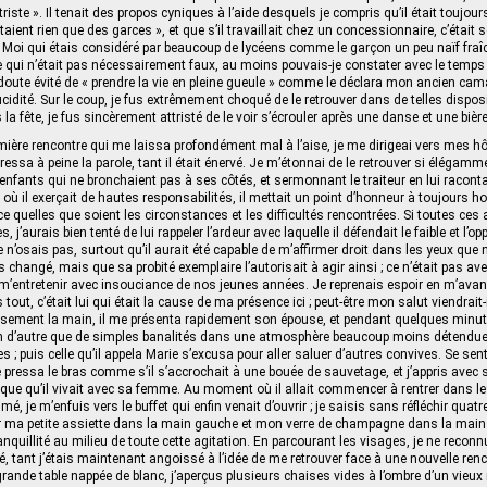
 triste ». Il tenait des propos cyniques à l’aide desquels je compris qu’il était toujour
aient rien que des garces », et que s’il travaillait chez un concessionnaire, c’était 
e ». Moi qui étais considéré par beaucoup de lycéens comme le garçon un peu naïf fr
 qui n’était pas nécessairement faux, au moins pouvais-je constater avec le temp
doute évité de « prendre la vie en pleine gueule » comme le déclara mon ancien ca
cidité. Sur le coup, je fus extrêmement choqué de le retrouver dans de telles disposi
s la fête, je fus sincèrement attristé de le voir s’écrouler après une danse et une bière
mière rencontre qui me laissa profondément mal à l’aise, je me dirigeai vers mes hô
ressa à peine la parole, tant il était énervé. Je m’étonnai de le retrouver si élégamm
enfants qui ne bronchaient pas à ses côtés, et sermonnant le traiteur en lui racont
 où il exerçait de hautes responsabilités, il mettait un point d’honneur à toujours h
 ce quelles que soient les circonstances et les difficultés rencontrées. Si toutes ce
 j’aurais bien tenté de lui rappeler l’ardeur avec laquelle il défendait le faible et l’
e n’osais pas, surtout qu’il aurait été capable de m’affirmer droit dans les yeux qu
 changé, mais que sa probité exemplaire l’autorisait à agir ainsi ; ce n’était pas av
r m’entretenir avec insouciance de nos jeunes années. Je reprenais espoir en m’ava
tout, c’était lui qui était la cause de ma présence ici ; peut-être mon salut viendrait-i
usement la main, il me présenta rapidement son épouse, et pendant quelques minu
 d’autre que de simples banalités dans une atmosphère beaucoup moins détendue
es ; puis celle qu’il appela Marie s’excusa pour aller saluer d’autres convives. Se se
e pressa le bras comme s’il s’accrochait à une bouée de sauvetage, et j’appris avec 
ique qu’il vivait avec sa femme. Au moment où il allait commencer à rentrer dans les
mé, je m’enfuis vers le buffet qui enfin venait d’ouvrir ; je saisis sans réfléchir quatr
ma petite assiette dans la main gauche et mon verre de champagne dans la main dr
ranquillité au milieu de toute cette agitation. En parcourant les visages, je ne reconn
, tant j’étais maintenant angoissé à l’idée de me retrouver face à une nouvelle ren
grande table nappée de blanc, j’aperçus plusieurs chaises vides à l’ombre d’un vieux