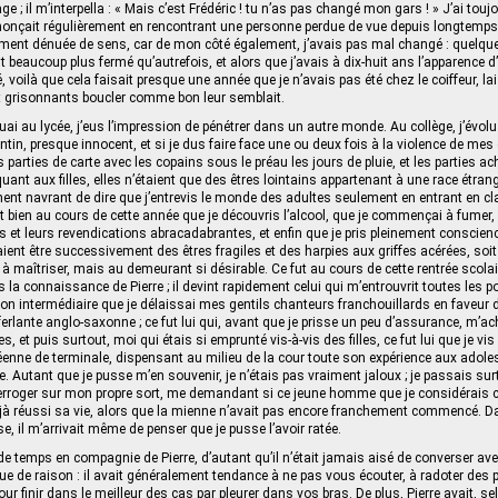
e ; il m’interpella : « Mais c’est Frédéric ! tu n’as pas changé mon gars ! » J’ai tou
nonçait régulièrement en rencontrant une personne perdue de vue depuis longtemps
ement dénuée de sens, car de mon côté également, j’avais pas mal changé : quelqu
t beaucoup plus fermé qu’autrefois, et alors que j’avais à dix-huit ans l’apparence d’
 voilà que cela faisait presque une année que je n’avais pas été chez le coiffeur, l
 grisonnants boucler comme bon leur semblait.
quai au lycée, j’eus l’impression de pénétrer dans un autre monde. Au collège, j’évo
tin, presque innocent, et si je dus faire face une ou deux fois à la violence de mes 
s parties de carte avec les copains sous le préau les jours de pluie, et les parties a
quant aux filles, elles n’étaient que des êtres lointains appartenant à une race étrangè
ement navrant de dire que j’entrevis le monde des adultes seulement en entrant en c
t bien au cours de cette année que je découvris l’alcool, que je commençai à fumer, 
s et leurs revendications abracadabrantes, et enfin que je pris pleinement conscien
ent être successivement des êtres fragiles et des harpies aux griffes acérées, so
à maîtriser, mais au demeurant si désirable. Ce fut au cours de cette rentrée scolai
is la connaissance de Pierre ; il devint rapidement celui qui m’entrouvrit toutes les 
on intermédiaire que je délaissai mes gentils chanteurs franchouillards en faveur 
rlante anglo-saxonne ; ce fut lui qui, avant que je prisse un peu d’assurance, m’a
s, et puis surtout, moi qui étais si emprunté vis-à-vis des filles, ce fut lui que je vi
enne de terminale, dispensant au milieu de la cour toute son expérience aux adole
ie. Autant que je pusse m’en souvenir, je n’étais pas vraiment jaloux ; je passais surt
rroger sur mon propre sort, me demandant si ce jeune homme que je considérais 
éjà réussi sa vie, alors que la mienne n’avait pas encore franchement commencé. D
 il m’arrivait même de penser que je pusse l’avoir ratée.
 de temps en compagnie de Pierre, d’autant qu’il n’était jamais aisé de converser av
que de raison : il avait généralement tendance à ne pas vous écouter, à radoter des
r finir dans le meilleur des cas par pleurer dans vos bras. De plus, Pierre avait, se