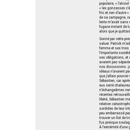
populaire, « l’alcool
« les gonzesses c’ét
fric et rien d’autr
de sa campagne, ce
lente m’avait sans 
fugace instant de lu
alors que je quittai
Sonné par cette pre
saluer. Patrick m’ad
femme et ses trois 
l’importante société
ses obligations, et
avaient pas séparées,
nos discussions ; j
idéaux n’avaient pas
que j’allais pouvoi
Sébastien, car après 
eus serré chaleure
n’échangeâmes rien
récentes retrouvaill
libéré, Sébastien m
relation catastroph
sordides de leur inti
peu embarrassé par 
trouver un îlot de t
fus presque soulagé
À l’extrémité d’une 