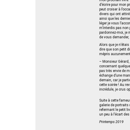
mon prochain livre.
d’écrire pour mon pr
peut croiser à l’occ
divers qui ont atti
ainsi que les derni
léger je vous l’acc
m’interdis pas non p
pardonnez-moi, je m
de vous demander, p
Alors que je n’étais
dire que son petit d
mépris aucunement 
– Monsieur Gérard, 
concernant quelques
pas très envie de m
échange d’une maniè
demain, car je parti
cette soirée ! Au r
incrédule, je crus o
Suite à cette fameus
galerie de portraits
refermant le petit 
un peu à l’écart de
Printemps 2019