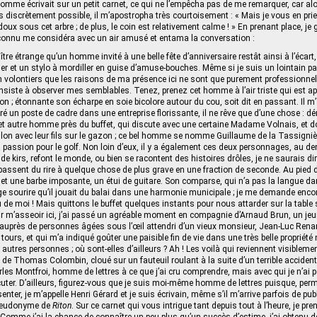
homme écrivait sur un petit carnet, ce qui ne l’empêcha pas de me remarquer, car alo
s discrètement possible, il m’apostropha très courtoisement : « Mais je vous en pri
ès doux sous cet arbre ; de plus, le coin est relativement calme ! » En prenant place, je
nconnu me considéra avec un air amusé et entama la conversation :
ître étrange qu’un homme invité à une belle fête d’anniversaire restât ainsi à l’écar
er et un stylo à mordiller en guise d’amuse‑bouches. Même si je suis un lointain par
 volontiers que les raisons de ma présence ici ne sont que purement professionnel
nsiste à observer mes semblables. Tenez, prenez cet homme à l’air triste qui est a
on ; étonnante son écharpe en soie bicolore autour du cou, soit dit en passant. Il m’
ré un poste de cadre dans une entreprise florissante, il ne rêve que d’une chose : 
 cet autre homme près du buffet, qui discute avec une certaine Madame Volnais, et do
llon avec leur fils sur le gazon ; ce bel homme se nomme Guillaume de la Tassignière
 passion pour le golf. Non loin d’eux, il y a également ces deux personnages, au d
 de kirs, refont le monde, ou bien se racontent des histoires drôles, je ne saurais dire
s passent du rire à quelque chose de plus grave en une fraction de seconde. Au pied d
et une barbe imposante, un étui de guitare. Son comparse, qui n’a pas la langue d
ge sourire qu’il jouait du balai dans une harmonie municipale ; je me demande encore
de moi ! Mais quittons le buffet quelques instants pour nous attarder sur la table s
ir m’asseoir ici, j’ai passé un agréable moment en compagnie d’Arnaud Brun, un j
l auprès de personnes âgées sous l’œil attendri d’un vieux monsieur, Jean-Luc Ren
ours, et qui m’a indiqué goûter une paisible fin de vie dans une très belle propriété non
autres personnes ; où sont‑elles d’ailleurs ? Ah ! Les voilà qui reviennent visiblemen
 de Thomas Colombin, cloué sur un fauteuil roulant à la suite d’un terrible accident 
les Montfroi, homme de lettres à ce que j’ai cru comprendre, mais avec qui je n’ai 
scuter. D’ailleurs, figurez‑vous que je suis moi-même homme de lettres puisque, per
nter, je m’appelle Henri Gérard et je suis écrivain, même s’il m’arrive parfois de pu
pseudonyme de
Riton
. Sur ce carnet qui vous intrigue tant depuis tout à l’heure, je p