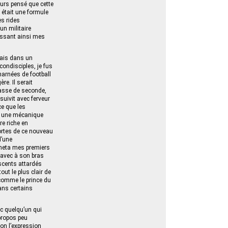
jours pensé que cette
 était une formule
es rides
un militaire
aissant ainsi mes
luais dans un
condisciples, je fus
charnées de football
re. Il serait
lasse de seconde,
suivit avec ferveur
ce que les
it une mécanique
re riche en
portes de ce nouveau
d’une
cheta mes premiers
s avec à son bras
scents attardés
out le plus clair de
comme le prince du
ans certains
ec quelqu’un qui
 propos peu
lon l’expression