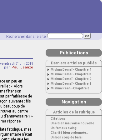
Rechercher dans le site
Publications
Derniers articles publiés
vendredi 7 juin 2019
par
Paul Jeanzé
Mishna Demaï - Chapitre 4
Mishna Demaï - Chapitre 3
Mishna Demaï - Chapitre 2
ace un peu en
Mishna Demaï - Chapitre 1
eille : « Alors
Mishna Péah - Chapitre 8
ime fêter son
out par faiblesse de
çon suivante : fils
Navigation
 eu beaucoup de
trouver au centre
Articles de la rubrique
u d’anniversaire ? »
Citations
e ma réponse.
Une bien mauvaise nouvelle
Un fameux swing
date fatidique, mes
Charité bien ordonnée…
argumentaire n’était
Un bon coup de balai
 certitude que les