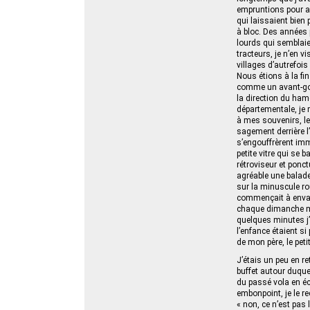
empruntions pour a
qui laissaient bien 
à bloc. Des années 
lourds qui semblaie
tracteurs, je n’en 
villages d’autrefoi
Nous étions à la fin
comme un avant-goût
la direction du hame
départementale, je 
à mes souvenirs, le
sagement derrière l’
s’engouffrèrent im
petite vitre qui se b
rétroviseur et ponc
agréable une balade 
sur la minuscule rou
commençait à envah
chaque dimanche mat
quelques minutes j’
l’enfance étaient si
de mon père, le peti
J’étais un peu en re
buffet autour duque
du passé vola en écl
embonpoint, je le 
« non, ce n’est pas 