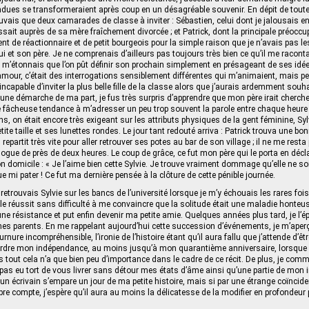
dues se transformeraient après coup en un désagréable souvenir. En dépit de toute
vais que deux camarades de classe à inviter : Sébastien, celui dont je jalousais en 
issait auprès de sa mère fraîchement divorcée ; et Patrick, dont la principale préoccu
ment de réactionnaire et de petit bourgeois pour la simple raison que je n’avais pas
i et son père. Je ne comprenais d’ailleurs pas toujours très bien ce qu’il me racontai
’étonnais que l’on pût définir son prochain simplement en présageant de ses idées
n amour, c’était des interrogations sensiblement différentes qui m’animaient, mais p
ncapable d’inviter la plus belle fille de la classe alors que j’aurais ardemment souh
ne démarche de ma part, je fus très surpris d’apprendre que mon père irait chercher 
fâcheuse tendance à m’adresser un peu trop souvent la parole entre chaque heure d
, on était encore très exigeant sur les attributs physiques de la gent féminine, Sylv
ite taille et ses lunettes rondes. Le jour tant redouté arriva : Patrick trouva une b
 repartit très vite pour aller retrouver ses potes au bar de son village ; il ne me resta
ogue de près de deux heures. Le coup de grâce, ce fut mon père qui le porta en décla
domicile : « Je l’aime bien cette Sylvie. Je trouve vraiment dommage qu’elle ne soit
 mi pater ! Ce fut ma dernière pensée à la clôture de cette pénible journée.
 retrouvais Sylvie sur les bancs de l’université lorsque je m’y échouais les rares fois
elle réussit sans difficulté à me convaincre que la solitude était une maladie honteus
ne résistance et put enfin devenir ma petite amie. Quelques années plus tard, je l’é
es parents. En me rappelant aujourd’hui cette succession d’événements, je m’ape
ournure incompréhensible, l’ironie de l’histoire étant qu’il aura fallu que j’attende d’ê
rdre mon indépendance, au moins jusqu’à mon quarantième anniversaire, lorsque 
s tout cela n’a que bien peu d’importance dans le cadre de ce récit. De plus, je co
pas eu tort de vous livrer sans détour mes états d’âme ainsi qu’une partie de mon in
un écrivain s’empare un jour de ma petite histoire, mais si par une étrange coïnciden
pre compte, j’espère qu’il aura au moins la délicatesse de la modifier en profondeur