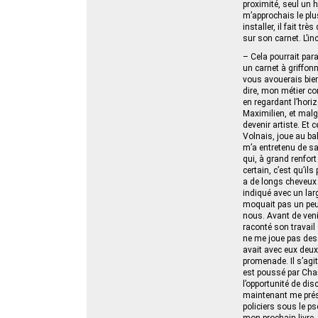
proximité, seul un 
m’approchais le plu
installer, il fait tr
sur son carnet. L’i
– Cela pourrait para
un carnet à griffonn
vous avouerais bien
dire, mon métier co
en regardant l’horiz
Maximilien, et malg
devenir artiste. Et
Volnais, joue au ba
m’a entretenu de sa
qui, à grand renfort
certain, c’est qu’il
a de longs cheveux 
indiqué avec un lar
moquait pas un peu 
nous. Avant de ven
raconté son travai
ne me joue pas des t
avait avec eux deux 
promenade. Il s’agit
est poussé par Char
l’opportunité de di
maintenant me prése
policiers sous le 