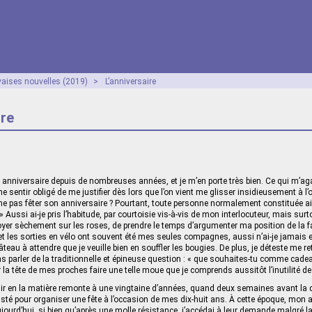
aises nouvelles (2019)
>
L’anniversaire
ire
 anniversaire depuis de nombreuses années, et je m’en porte très bien. Ce qui m’ag
e sentir obligé de me justifier dès lors que l’on vient me glisser insidieusement à l’or
e pas fêter son anniversaire ? Pourtant, toute personne normalement constituée a
» Aussi ai-je pris l’habitude, par courtoisie vis-à-vis de mon interlocuteur, mais surt
oyer sèchement sur les roses, de prendre le temps d’argumenter ma position de la fa
 et les sorties en vélo ont souvent été mes seules compagnes, aussi n’ai-je jamais
eau à attendre que je veuille bien en souffler les bougies. De plus, je déteste me re
ns parler de la traditionnelle et épineuse question : « que souhaites-tu comme cadea
r la tête de mes proches faire une telle moue que je comprends aussitôt l’inutilité d
ir en la matière remonte à une vingtaine d’années, quand deux semaines avant la 
isté pour organiser une fête à l’occasion de mes dix‑huit ans. À cette époque, mon 
urd’hui, si bien qu’après une molle résistance, j’accédai à leur demande malgré la