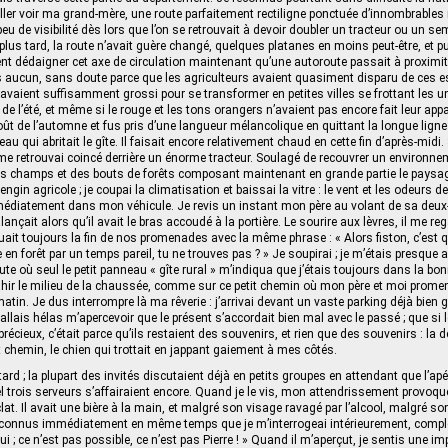
ller voir ma grand‑mère, une route parfaitement rectiligne ponctuée d’innombrabl
peu de visibilité dès lors que l’on se retrouvait à devoir doubler un tracteur ou un 
plus tard, la route n’avait guère changé, quelques platanes en moins peut‑être, et p
nt dédaigner cet axe de circulation maintenant qu’une autoroute passait à proximit
vis aucun, sans doute parce que les agriculteurs avaient quasiment disparu de ces 
s avaient suffisamment grossi pour se transformer en petites villes se frottant les 
 de l’été, et même si le rouge et les tons orangers n’avaient pas encore fait leur appar
 de l’automne et fus pris d’une langueur mélancolique en quittant la longue ligne 
au qui abritait le gîte. Il faisait encore relativement chaud en cette fin d’après-midi. 
me retrouvai coincé derrière un énorme tracteur. Soulagé de recouvrer un environn
s champs et des bouts de forêts composant maintenant en grande partie le paysage
engin agricole ; je coupai la climatisation et baissai la vitre : le vent et les odeurs
médiatement dans mon véhicule. Je revis un instant mon père au volant de sa deux
alançait alors qu’il avait le bras accoudé à la portière. Le sourire aux lèvres, il me re
tuait toujours la fin de nos promenades avec la même phrase : « Alors fiston, c’es
en forêt par un temps pareil, tu ne trouves pas ? » Je soupirai ; je m’étais presque 
te où seul le petit panneau « gîte rural » m’indiqua que j’étais toujours dans la bonn
ir le milieu de la chaussée, comme sur ce petit chemin où mon père et moi promen
in. Je dus interrompre là ma rêverie : j’arrivai devant un vaste parking déjà bien g
allais hélas m’apercevoir que le présent s’accordait bien mal avec le passé ; que si 
 précieux, c’était parce qu’ils restaient des souvenirs, et rien que des souvenirs : la 
t chemin, le chien qui trottait en jappant gaiement à mes côtés.
tard ; la plupart des invités discutaient déjà en petits groupes en attendant que l’apér
l trois serveurs s’affairaient encore. Quand je le vis, mon attendrissement provoqu
at. Il avait une bière à la main, et malgré son visage ravagé par l’alcool, malgré s
reconnus immédiatement en même temps que je m’interrogeai intérieurement, complè
lui ; ce n’est pas possible, ce n’est pas Pierre ! » Quand il m’aperçut, je sentis une i