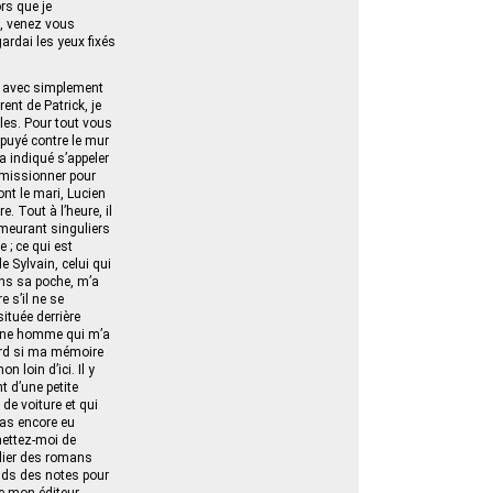
rs que je
e, venez vous
 gardai les yeux fixés
t, avec simplement
ent de Patrick, je
les. Pour tout vous
ppuyé contre le mur
a indiqué s’appeler
démissionner pour
nt le mari, Lucien
. Tout à l’heure, il
emeurant singuliers
 ; ce qui est
e Sylvain, celui qui
ans sa poche, m’a
 s’il ne se
ituée derrière
eune homme qui m’a
ard si ma mémoire
 loin d’ici. Il y
t d’une petite
de voiture et qui
pas encore eu
mettez-moi de
blier des romans
rends des notes pour