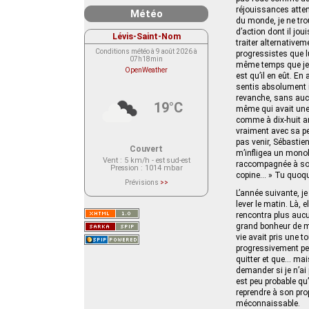
réjouissances atten
Météo
du monde, je ne trou
d’action dont il jou
Lévis-Saint-Nom
traiter alternative
Conditions météo à 9 août 2026 à
progressistes que lu
07h18min
même temps que je m
OpenWeather
est qu’il en eût. E
sentis absolument i
revanche, sans aucu
19°C
même qui avait une 
comme à dix‑huit ans
vraiment avec sa pet
pas venir, Sébastien
Couvert
m’infligea un monol
Vent
: 5 km/h - est sud-est
raccompagnée à son 
Pression
: 1014 mbar
copine… » Tu quoque
Prévisions
>>
Le service OpenWeather ne fournit
L’année suivante, je
actuellement aucune prévision
lever le matin. Là, 
météorologique sur le lieu Lévis-
Saint-Nom.
rencontra plus aucu
Veuillez consulter le message du
grand bonheur de m
service ci-dessous.
(401 - Invalid API key. Please see
vie avait pris une t
https://openweathermap.org/faq#error401
progressivement pe
for more info.)
quitter et que… mai
demander si je n’ai 
est peu probable qu’
reprendre à son pro
méconnaissable.