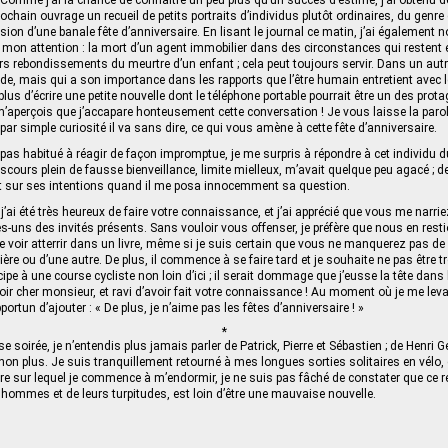
 Comme j’ai la chance de connaître un peu plus qu’un succès d’estime, j’ai obtenu 
ochain ouvrage un recueil de petits portraits d’individus plutôt ordinaires, du genre
asion d’une banale fête d’anniversaire. En lisant le journal ce matin, j’ai également n
ré mon attention : la mort d’un agent immobilier dans des circonstances qui restent
ers rebondissements du meurtre d’un enfant ; cela peut toujours servir. Dans un aut
orde, mais qui a son importance dans les rapports que l’être humain entretient avec 
lus d’écrire une petite nouvelle dont le téléphone portable pourrait être un des prot
’aperçois que j’accapare honteusement cette conversation ! Je vous laisse la paro
ar simple curiosité il va sans dire, ce qui vous amène à cette fête d’anniversaire.
 pas habitué à réagir de façon impromptue, je me surpris à répondre à cet individu du 
iscours plein de fausse bienveillance, limite mielleux, m’avait quelque peu agacé ; d
sur ses intentions quand il me posa innocemment sa question.
j’ai été très heureux de faire votre connaissance, et j’ai apprécié que vous me narr
-uns des invités présents. Sans vouloir vous offenser, je préfère que nous en restion
e voir atterrir dans un livre, même si je suis certain que vous ne manquerez pas d
re ou d’une autre. De plus, il commence à se faire tard et je souhaite ne pas être t
cipe à une course cycliste non loin d’ici ; il serait dommage que j’eusse la tête dans
evoir cher monsieur, et ravi d’avoir fait votre connaissance ! Au moment où je me le
pportun d’ajouter : « De plus, je n’aime pas les fêtes d’anniversaire ! »
*
e soirée, je n’entendis plus jamais parler de Patrick, Pierre et Sébastien ; de Henri G
 non plus. Je suis tranquillement retourné à mes longues sorties solitaires en vélo, e
livre sur lequel je commence à m’endormir, je ne suis pas fâché de constater que ce 
s hommes et de leurs turpitudes, est loin d’être une mauvaise nouvelle.