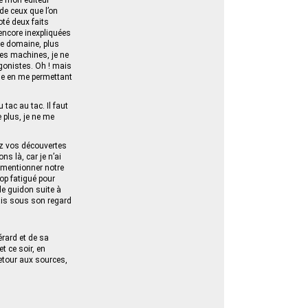
de mon éditeur
 de ceux que l’on
oté deux faits
 encore inexpliquées
re domaine, plus
les machines, je ne
agonistes. Oh ! mais
le en me permettant
tac au tac. Il faut
e plus, je ne me
iez vos découvertes
s là, car je n’ai
e mentionner notre
rop fatigué pour
 le guidon suite à
vais sous son regard
érard et de sa
t ce soir, en
retour aux sources,