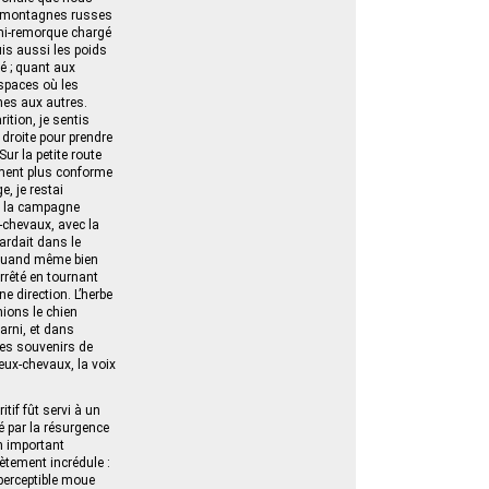
es montagnes russes
semi‑remorque chargé
uis aussi les poids
é ; quant aux
espaces où les
unes aux autres.
ition, je sentis
droite pour prendre
Sur la petite route
ement plus conforme
, je restai
 de la campagne
‑chevaux, avec la
gardait dans le
t quand même bien
arrêté en tournant
e direction. L’herbe
ions le chien
arni, et dans
les souvenirs de
deux‑chevaux, la voix
itif fût servi à un
é par la résurgence
on important
tement incrédule :
mperceptible moue