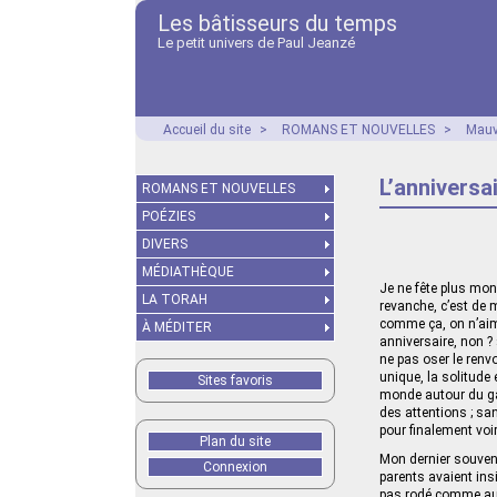
Les bâtisseurs du temps
Le petit univers de Paul Jeanzé
Accueil du site
>
ROMANS ET NOUVELLES
>
Mauv
L’anniversa
ROMANS ET NOUVELLES
POÉZIES
DIVERS
MÉDIATHÈQUE
Je ne fête plus mon
LA TORAH
revanche, c’est de m
comme ça, on n’aim
À MÉDITER
anniversaire, non ? 
ne pas oser le renv
unique, la solitude
Sites favoris
monde autour du gât
des attentions ; sa
pour finalement voi
Plan du site
Mon dernier souven
Connexion
parents avaient ins
pas rodé comme aujo