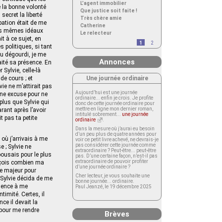
L’agent immobilier
 la bonne volonté
Que justice soit faite !
secret la liberté
Très chère amie
pation était de me
Catherine
 les mêmes idéaux
Le relecteur
t à ce sujet, en
1
2
 politiques, si tant
eu dégourdi, je me
Annonces
aité sa présence. En
Sylvie, celle-là
Une journée ordinaire
e cours ; et
ie ne m’attirait pas
Aujourd’hui est une journée
onne excuse pour ne
ordinaire... enfin je crois. Je profite
 plus que Sylvie qui
donc de cette journée ordinaire pour
mettre en ligne mon dernier roman,
rant après l’avoir
intitulé sobrement...
une journée
 pas ta petite
ordinaire
.
Dans la mesure où j’aurai eu besoin
d’un peu plus de quatre années pour
 où j’arrivais à me
voir ce petit livre achevé, ne devrais-je
pas considérer cette journée comme
e ; Sylvie ne
extraordinaire ? Peut-être... peut-être
pousais pour le plus
pas. D’une certaine façon, n’est-il pas
extraordinaire de pouvoir profiter
rçois combien ma
d’une journée ordinaire ?
tre majeur pour
Cher lecteur, je vous souhaite une
Sylvie décida de me
bonne journée... ordinaire.
mmence à me
Paul Jeanzé, le 19 décembre 2025
timité. Certes, il
ce il devait la
 pour me rendre
Brèves