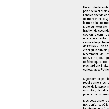
Un soir de décembre,
porte de la chorale
l’ancien chef de ch
de me réchauffer ; 
le train allait se m
Mais oui, c’est bien
fraction de seconde
souvenirs comme s’i
être le père d’enfa
camarade qui heure
de Patrick ? Il en a 
et toi qui n’arrivai
récemment ! Je… enf
te revoir ! », pour
téléphoniques. Ren
plus tard une invit
curieux, avec Patric
Si je n’aimais pas f
régulièrement les ra
parler de la personn
occasion, plus de v
plonger de nouveau
Mes deux anciens ca
notre enfance où je 
longtemps que j’ava