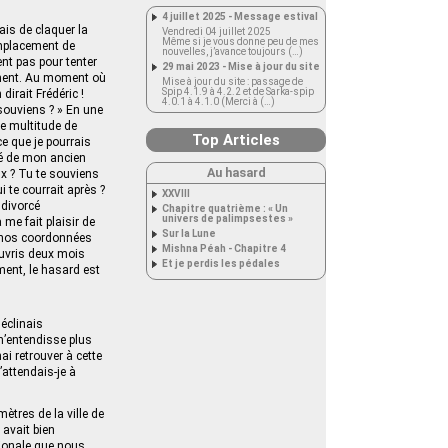
4 juillet 2025 - Message estival
ais de claquer la
Vendredi 04 juillet 2025
Même si je vous donne peu de mes
emplacement de
nouvelles, j’avance toujours (…)
ent pas pour tenter
29 mai 2023 - Mise à jour du site
lement. Au moment où
Mise à jour du site : passage de
Spip 4.1.9 à 4.2.2 et de Sarka-spip
dirait Frédéric !
4.0.1 à 4.1.0 (Merci à (…)
e souviens ? » En une
ne multitude de
Top Articles
ce que je pourrais
usé de mon ancien
Au hasard
x ? Tu te souviens
ui te courrait après ?
XXVIII
 divorcé
Chapitre quatrième : « Un
univers de palimpsestes »
me fait plaisir de
Sur la Lune
et nos coordonnées
Mishna Péah - Chapitre 4
ouvris deux mois
Et je perdis les pédales
ment, le hasard est
déclinais
 n’entendisse plus
nai retrouver à cette
attendais‑je à
ètres de la ville de
 avait bien
tionale que nous