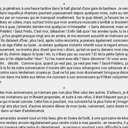
*
 je pénétrais à une heure tardive dans le hall glacial d’une gare de banlieue. Je ven
 dans laquelle je chantais pourtant joyeusement depuis quelques mois, suite au r
œur par un nouveau qui en manquait cruellement. Sur le quai désert, je faisais les c
j’étais en colère, mais surtout triste que mon aventure musicale s’arrêtât si bruta
ettre à quai, j’entendis derrière moi quelqu’un m’interpeller : « Sans déconner, mais on 
 Frédéric ! Salut Fredo, C’est moi, Sébastien ! Enfin Seb quoi ! les années lycée, tu t
, je fus projeté presque vingt ans en arrière, et me revinrent aussitôt en mémoire u
ls dataient d’hier ; plus tard, après notre rencontre, je prenais également conscien
nts en âge d’aller au lycée. Je restais quelques instants interdit sous le regard am
usement, se montra plus disert que moi « Alors, qu’est-ce que tu deviens mon vieu
fait du chemin depuis le lycée ! Ah, tu n’étais pas au courant ? Et de la petite Sylvie q
s pas à t’en dépatouiller ! Non ! Tu t’es marié avec elle ? Sans déconner ! Et vous avez
in… désolé… Comme quoi, quand ça veut pas, ça veut pas hein ? Sacré Frédéric, ça 
 qu’à la fin de notre conversation il insiste afin que nous échangions nos adresses 
contre sans lendemain croyais-je. Quel ne fut pas mon étonnement lorsque je déc
ation dans ma boîte aux lettres me conviant à son anniversaire qu’il fêtait conjointe
k.
*
êter mon anniversaire, je n’aimais pas non plus fêter celui des autres. D’ailleurs, je 
res invitations qui m’étaient proposées, et suite à ces refus, il était fréquent que je
e qui m’avait conviée. Cette fois‑ci pourtant, ma curiosité fut la plus forte et j’imagi
ingt ans plus tard, d’autres anciens élèves de mon lycée ; naïvement, sans doute m’
 dans un bain d’adolescence.
marades avaient loué un très beau gîte en lisière de forêt, à une quinzaine de kilom
me rendais encore régulièrement pour rendre visite à mes parents ; en revanche, il y
is traversé cette partie du département. Je reconnus pourtant sans difficulté la na