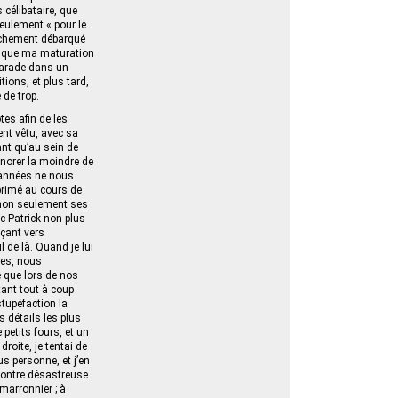
s célibataire, que
seulement « pour le
aîchement débarqué
s que ma maturation
marade dans un
tions, et plus tard,
 de trop.
tes afin de les
ent vêtu, avec sa
ant qu’au sein de
onorer la moindre de
s années ne nous
opprimé au cours de
e non seulement ses
ec Patrick non plus
nçant vers
l de là. Quand je lui
tes, nous
 que lors de nos
ntant tout à coup
stupéfaction la
 détails les plus
e petits fours, et un
oite, je tentai de
us personne, et j’en
contre désastreuse.
 marronnier ; à