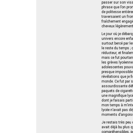
passer sur son visag
phrase que l’on pro
de politesse entièr
traversaient un fron
fraîchement engagé,
cheveux légèrement
Le jour où je débar
univers encore enfan
surtout bercé par le
le reste du temps ; 
réducteur, et final
mais ce fut pourtan
les grèves lycéenne
adolescentes pouvai
presque impossible 
révélations que je f
monde. Ce fut par s
assourdissante défe
paquets de cigarette
une magnifique lycé
dont je faisais part
mon temps à m’inte
lycée n’avait pas d
moments d’angoisse,
Je restais très peu
avait déjà bu plus 
compréhensibles, pou