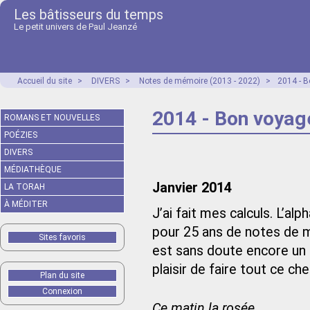
Les bâtisseurs du temps
Le petit univers de Paul Jeanzé
Accueil du site
>
DIVERS
>
Notes de mémoire (2013 - 2022)
>
2014 - 
2014 - Bon voyag
ROMANS ET NOUVELLES
POÉZIES
DIVERS
MÉDIATHÈQUE
Janvier 2014
LA TORAH
À MÉDITER
J’ai fait mes calculs. L’al
pour 25 ans de notes de m
Sites favoris
est sans doute encore un p
plaisir de faire tout ce c
Plan du site
Connexion
Ce matin la rosée