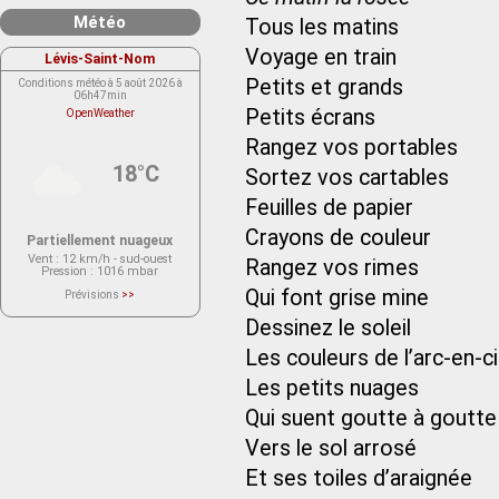
Météo
Tous les matins
Voyage en train
Lévis-Saint-Nom
Petits et grands
Conditions météo à 5 août 2026 à
06h47min
Petits écrans
OpenWeather
Rangez vos portables
18°C
Sortez vos cartables
Feuilles de papier
Crayons de couleur
Partiellement nuageux
Vent
: 12 km/h - sud-ouest
Rangez vos rimes
Pression
: 1016 mbar
Qui font grise mine
Prévisions
>>
Le service OpenWeather ne fournit
actuellement aucune prévision
Dessinez le soleil
météorologique sur le lieu Lévis-
Saint-Nom.
Les couleurs de l’arc-en-ci
Veuillez consulter le message du
service ci-dessous.
(401 - Invalid API key. Please see
Les petits nuages
https://openweathermap.org/faq#error401
for more info.)
Qui suent goutte à goutte
Vers le sol arrosé
Et ses toiles d’araignée