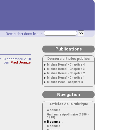
Rechercher dans le site
Publications
Derniers articles publiés
 13 décembre 2020
par
Paul Jeanzé
Mishna Demaï - Chapitre 4
Mishna Demaï - Chapitre 3
Mishna Demaï - Chapitre 2
Mishna Demaï - Chapitre 1
Mishna Péah - Chapitre 8
Navigation
Articles de la rubrique
A comme...
Guillaume Apollinaire (1880 -
1918)
B comme...
C comme...