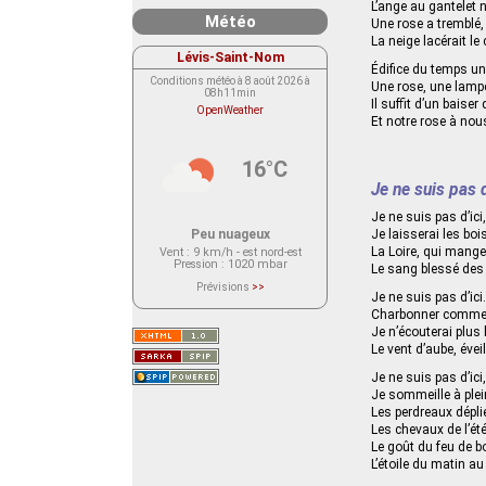
L’ange au gantelet 
Météo
Une rose a tremblé, 
La neige lacérait le
Lévis-Saint-Nom
Édifice du temps un
Conditions météo à 8 août 2026 à
Une rose, une lamp
08h11min
Il suffit d’un baiser
OpenWeather
Et notre rose à nou
16°C
Je ne suis pas d
Je ne suis pas d’ici
Peu nuageux
Je laisserai les boi
La Loire, qui mang
Vent
: 9 km/h - est nord-est
Pression
: 1020 mbar
Le sang blessé des f
Prévisions
>>
Je ne suis pas d’ici.
Le service OpenWeather ne fournit
actuellement aucune prévision
Charbonner comme u
météorologique sur le lieu Lévis-
Je n’écouterai plus 
Saint-Nom.
Veuillez consulter le message du
Le vent d’aube, évei
service ci-dessous.
(401 - Invalid API key. Please see
Je ne suis pas d’ici,
https://openweathermap.org/faq#error401
for more info.)
Je sommeille à plei
Les perdreaux dépli
Les chevaux de l’été
Le goût du feu de b
L’étoile du matin au