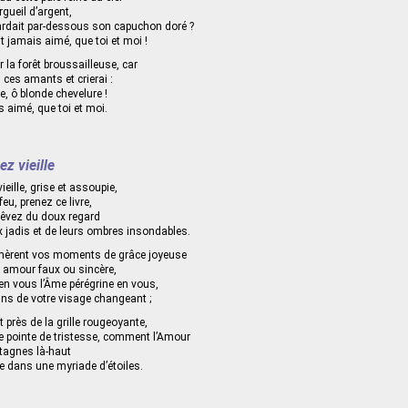
rgueil d’argent,
gardait par-dessous son capuchon doré ?
t jamais aimé, que toi et moi !
 la forêt broussailleuse, car
 ces amants et crierai :
, ô blonde chevelure !
 aimé, que toi et moi.
z vieille
eille, grise et assoupie,
eu, prenez ce livre,
rêvez du doux regard
 jadis et de leurs ombres insondables.
èrent vos moments de grâce joyeuse
n amour faux ou sincère,
en vous l’Âme pérégrine en vous,
ins de votre visage changeant ;
 près de la grille rougeoyante,
 pointe de tristesse, comment l’Amour
ntagnes là-haut
e dans une myriade d’étoiles.