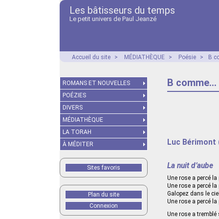
Les bâtisseurs du temps
Le petit univers de Paul Jeanzé
Accueil du site
>
MÉDIATHÈQUE
>
Poésie
>
B c
B comme...
ROMANS ET NOUVELLES
POÉZIES
DIVERS
MÉDIATHÈQUE
LA TORAH
Luc Bérimont 
À MÉDITER
La nuit d’aube
Sites favoris
Une rose a percé la 
Une rose a percé la p
Galopez dans le cie
Plan du site
Une rose a percé la 
Connexion
Une rose a tremblé s