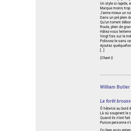
Un style si rapide, 
Marque moins trop 
J’aime mieux un rui
Dans un pré plein d
Qu’un torrent débor
Roule, plein de grav
Hâtez-vous lentemen
Vingt fois sur le mé
Polissez-le sans ces
Ajoutez quelquefois
[...]
(Chant I)
William Butler
La forêt brouss
Ô hâte-toi au bord d
Là où soupirent le c
Quand ils n’ont fait 
Puisse personne n’a
Ou bien as-tu entend