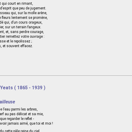
et qui court en rimant,
d’esprit que peu de jugement.
sseau qui, sur la molle arène,
e fleurs lentement se promène,
dé qui, d’un cours orageux,
ier, sur un terrain fangeux.
t, et, sans perdre courage,
tier remettez votre ouvrage :
se et le repolissez ;
, et souvent effacez.
 Yeats ( 1865 - 1939 )
ailleuse
e l’eau parmi les arbres,
erf au pas délicat et sa mie,
que regarder le reflet -
voir jamais aimé, que toi et moi !
u cette pâle reine du ciel