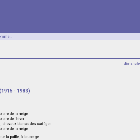
omme...
dimanche
(1915 - 1983)
pierre de la neige
ierre de l’hiver
l, chevaux blancs des cortèges
pierre de la neige.
ur la paille, à l’auberge