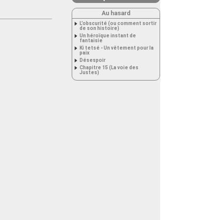
Au hasard
L’obscurité (ou comment sortir
de son histoire)
Un héroïque instant de
fantaisie
Ki tetsé - Un vêtement pour la
paix
Désespoir
Chapitre 15 (La voie des
Justes)