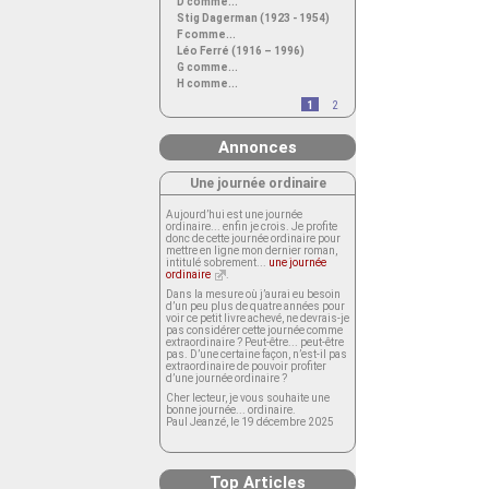
D comme...
Stig Dagerman (1923 - 1954)
F comme...
Léo Ferré (1916 – 1996)
G comme...
H comme...
1
2
Annonces
Une journée ordinaire
Aujourd’hui est une journée
ordinaire... enfin je crois. Je profite
donc de cette journée ordinaire pour
mettre en ligne mon dernier roman,
intitulé sobrement...
une journée
ordinaire
.
Dans la mesure où j’aurai eu besoin
d’un peu plus de quatre années pour
voir ce petit livre achevé, ne devrais-je
pas considérer cette journée comme
extraordinaire ? Peut-être... peut-être
pas. D’une certaine façon, n’est-il pas
extraordinaire de pouvoir profiter
d’une journée ordinaire ?
Cher lecteur, je vous souhaite une
bonne journée... ordinaire.
Paul Jeanzé, le 19 décembre 2025
Top Articles