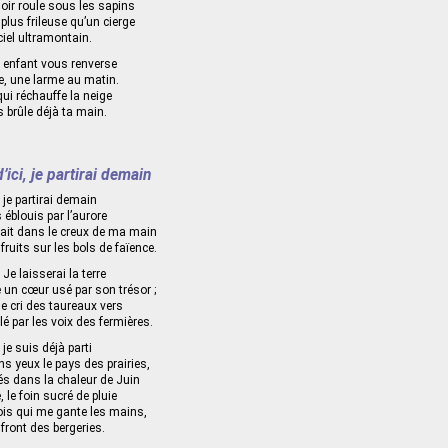
noir roule sous les sapins
plus frileuse qu’un cierge
 ciel ultramontain.
 enfant vous renverse
e, une larme au matin.
 qui réchauffe la neige
s brûle déjà ta main.
’ici, je partirai demain
, je partirai demain
s éblouis par l’aurore
eait dans le creux de ma main
ruits sur les bols de faïence.
 Je laisserai la terre
n cœur usé par son trésor ;
le cri des taureaux vers
llé par les voix des fermières.
 je suis déjà parti
ns yeux le pays des prairies,
és dans la chaleur de Juin
, le foin sucré de pluie
ois qui me gante les mains,
 front des bergeries.