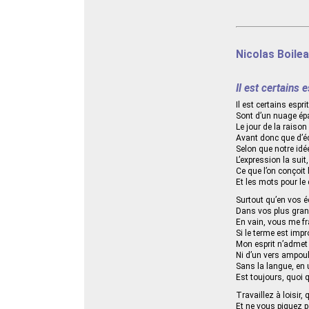
Nicolas Boilea
Il est certains 
Il est certains esp
Sont d’un nuage ép
Le jour de la raison 
Avant donc que d’éc
Selon que notre idé
L’expression la suit
Ce que l’on conçoit
Et les mots pour le 
Surtout qu’en vos éc
Dans vos plus gran
En vain, vous me f
Si le terme est impro
Mon esprit n’admet
Ni d’un vers ampoul
Sans la langue, en u
Est toujours, quoi q
Travaillez à loisir,
Et ne vous piquez po