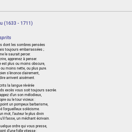
u (1633 - 1711)
esprits
rits dont les sombres pensées
ais toujours embarrassées ;
ne le saurait percer.
rire, apprenez à penser.
e est plus ou moins obscure,
, ou moins nette, ou plus pure.
 bien s’énonce clairement,
dire arrivent aisément.
rits la langue révérée
ds excès vous soit toujours sacrée.
rappez d’un son mélodieux,
pre ou le tour vicieux :
 point un pompeux barbarisme,
é l’orgueilleux solécisme.
n mot, l’auteur le plus divin
u’il fasse, un méchant écrivain.
 quelque ordre qui vous presse,
int d’une folle vitesse :