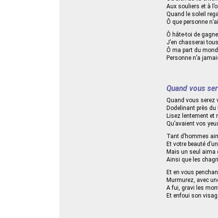
Aux souliers et à l’o
Quand le soleil re
Ô que personne n’ai
Ô hâte-toi de gagner
J’en chasserai tous
Ô ma part du monde
Personne n’a jamais
Quand vous sere
Quand vous serez vi
Dodelinant près du f
Lisez lentement et 
Qu’avaient vos yeux
Tant d’hommes aim
Et votre beauté d’u
Mais un seul aima 
Ainsi que les chagr
Et en vous penchant
Murmurez, avec une
A fui, gravi les mo
Et enfoui son visag