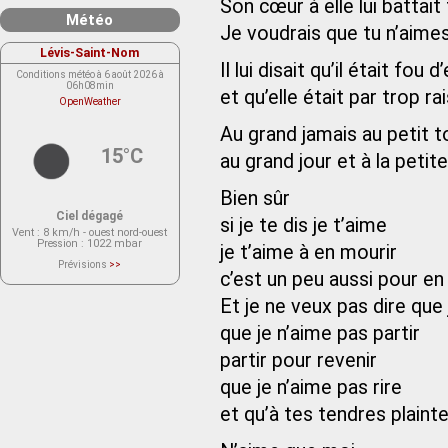
Son cœur à elle lui battait 
Météo
Je voudrais que tu n’aime
Lévis-Saint-Nom
Il lui disait qu’il était fou d’
Conditions météo à 6 août 2026 à
06h08min
et qu’elle était par trop ra
OpenWeather
Au grand jamais au petit t
15°C
au grand jour et à la petite
Bien sûr
Ciel dégagé
si je te dis je t’aime
Vent
: 8 km/h - ouest nord-ouest
Pression
: 1022 mbar
je t’aime à en mourir
Prévisions
>>
c’est un peu aussi pour en
Le service OpenWeather ne fournit
actuellement aucune prévision
météorologique sur le lieu Lévis-
Et je ne veux pas dire que 
Saint-Nom.
Veuillez consulter le message du
que je n’aime pas partir
service ci-dessous.
(401 - Invalid API key. Please see
https://openweathermap.org/faq#error401
partir pour revenir
for more info.)
que je n’aime pas rire
et qu’à tes tendres plaint