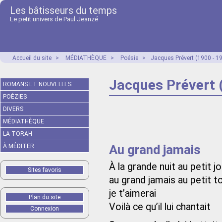
Les bâtisseurs du temps
Le petit univers de Paul Jeanzé
Accueil du site
>
MÉDIATHÈQUE
>
Poésie
>
Jacques Prévert (1900 - 1
Jacques Prévert 
ROMANS ET NOUVELLES
POÉZIES
DIVERS
MÉDIATHÈQUE
LA TORAH
Au grand jamais
À MÉDITER
À la grande nuit au petit jo
Sites favoris
au grand jamais au petit t
je t’aimerai
Plan du site
Voilà ce qu’il lui chantait
Connexion