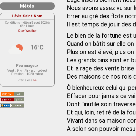
Météo
Nous avons assez vu sur 
Errer au gré des flots not
Lévis-Saint-Nom
Conditions météo à 8 août 2026 à
Il est temps de jouir des d
08h11min
OpenWeather
Le bien de la fortune est u
Quand on bâtit sur elle on b
16°C
Plus on est élevé, plus on
Les grands pins sont en b
Peu nuageux
Et la rage des vents brise 
Vent
: 9 km/h - est nord-est
Pression
: 1020 mbar
Des maisons de nos rois q
Prévisions
>>
Le service OpenWeather ne fournit
Ô bienheureux celui qui p
actuellement aucune prévision
météorologique sur le lieu Lévis-
Saint-Nom.
Effacer pour jamais ce vai
Veuillez consulter le message du
service ci-dessous.
Dont l’inutile soin traverse
(401 - Invalid API key. Please see
https://openweathermap.org/faq#error401
for more info.)
Et qui, loin, retiré de la f
Vivant dans sa maison con
A selon son pouvoir mesur