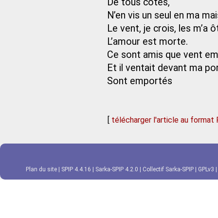
De tous côtés,
N’en vis un seul en ma mai
Le vent, je crois, les m’a ô
L’amour est morte.
Ce sont amis que vent em
Et il ventait devant ma por
Sont emportés
[
télécharger l'article au format
Plan du site
|
SPIP 4.4.16
|
Sarka-SPIP 4.2.0
|
Collectif Sarka-SPIP
|
GPLv3