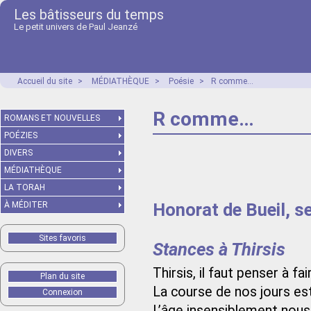
Les bâtisseurs du temps
Le petit univers de Paul Jeanzé
Accueil du site
>
MÉDIATHÈQUE
>
Poésie
>
R comme…
R comme…
ROMANS ET NOUVELLES
POÉZIES
DIVERS
MÉDIATHÈQUE
LA TORAH
Honorat de Bueil, 
À MÉDITER
Sites favoris
Stances à Thirsis
Thirsis, il faut penser à fair
Plan du site
La course de nos jours est
Connexion
L’âge insensiblement nous 