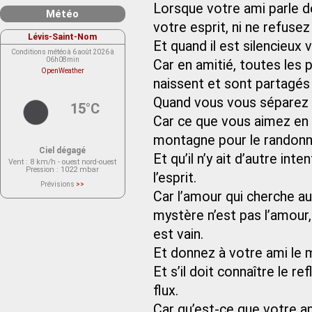
Lorsque votre ami parle d
Météo
votre esprit, ni ne refusez 
Lévis-Saint-Nom
Et quand il est silencieux
Conditions météo à 6 août 2026 à
06h08min
Car en amitié, toutes les 
OpenWeather
naissent et sont partagés
Quand vous vous séparez d
15°C
Car ce que vous aimez en 
montagne pour le randonneu
Ciel dégagé
Et qu’il n’y ait d’autre in
Vent
: 8 km/h - ouest nord-ouest
Pression
: 1022 mbar
l’esprit.
Prévisions
>>
Le service OpenWeather ne fournit
Car l’amour qui cherche a
actuellement aucune prévision
météorologique sur le lieu Lévis-
mystère n’est pas l’amour, 
Saint-Nom.
Veuillez consulter le message du
service ci-dessous.
est vain.
(401 - Invalid API key. Please see
https://openweathermap.org/faq#error401
Et donnez à votre ami le 
for more info.)
Et s’il doit connaître le r
flux.
Car qu’est-ce que votre am