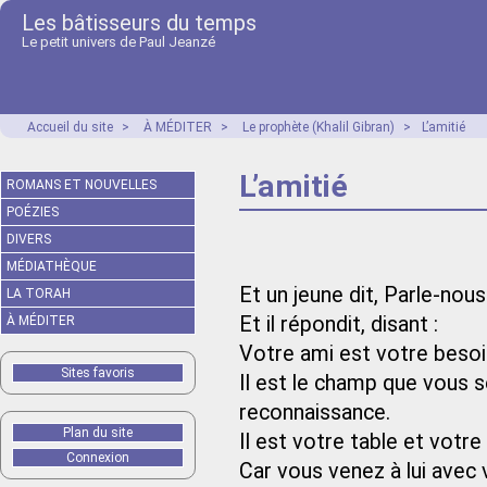
Les bâtisseurs du temps
Le petit univers de Paul Jeanzé
Accueil du site
>
À MÉDITER
>
Le prophète (Khalil Gibran)
>
L’amitié
L’amitié
ROMANS ET NOUVELLES
POÉZIES
DIVERS
MÉDIATHÈQUE
Et un jeune dit, Parle-nous
LA TORAH
Et il répondit, disant :
À MÉDITER
Votre ami est votre besoi
Sites favoris
Il est le champ que vous
reconnaissance.
Plan du site
Il est votre table et votre
Connexion
Car vous venez à lui avec v