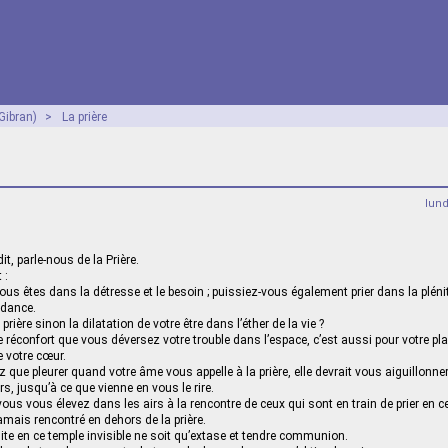
 Gibran)
>
La prière
lun
it, parle-nous de la Prière.
 :
us êtes dans la détresse et le besoin ; puissiez-vous également prier dans la plénit
ndance.
prière sinon la dilatation de votre être dans l’éther de la vie ?
re réconfort que vous déversez votre trouble dans l’espace, c’est aussi pour votre pl
e votre cœur.
 que pleurer quand votre âme vous appelle à la prière, elle devrait vous aiguillonne
rs, jusqu’à ce que vienne en vous le rire.
ous vous élevez dans les airs à la rencontre de ceux qui sont en train de prier en 
amais rencontré en dehors de la prière.
site en ce temple invisible ne soit qu’extase et tendre communion.