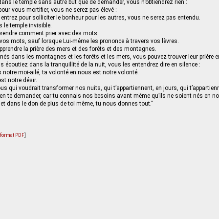
dans le temple sans autre but que de demander, vous n’obtiendrez rien :
pour vous mortifier, vous ne serez pas élevé :
ntrez pour solliciter le bonheur pour les autres, vous ne serez pas entendu.
s le temple invisible.
prendre comment prier avec des mots.
 vos mots, sauf lorsque Lui-même les prononce à travers vos lèvres.
apprendre la prière des mers et des forêts et des montagnes.
nés dans les montagnes et les forêts et les mers, vous pouvez trouver leur prière e
 écoutiez dans la tranquillité de la nuit, vous les entendrez dire en silence :
s notre moi-ailé, ta volonté en nous est notre volonté.
st notre désir.
us qui voudrait transformer nos nuits, qui t’appartiennent, en jours, qui t’appartien
en te demander, car tu connais nos besoins avant même qu’ils ne soient nés en no
 et dans le don de plus de toi même, tu nous donnes tout."
u format PDF
]