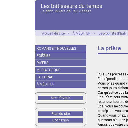
Les bâtisseurs du temps
Le petit univers de Paul Jeanzé
Accueil du site
>
À MÉDITER
>
Le prophète (Khalil
La prière
ROMANS ET NOUVELLES
POÉZIES
DIVERS
MÉDIATHÈQUE
Puis une prêtresse d
LA TORAH
Et il répondit, disant
Vous priez quand vo
À MÉDITER
en vos jours d’abo
Car qu’est-ce que la 
Et si c’est pour vot
Sites favoris
répandez l’aurore d
Et si vous ne pouvez
en dépit de vos pleu
Plan du site
Quand vous priez, v
que vous n’auriez j
Connexion
Aussi, que votre vi