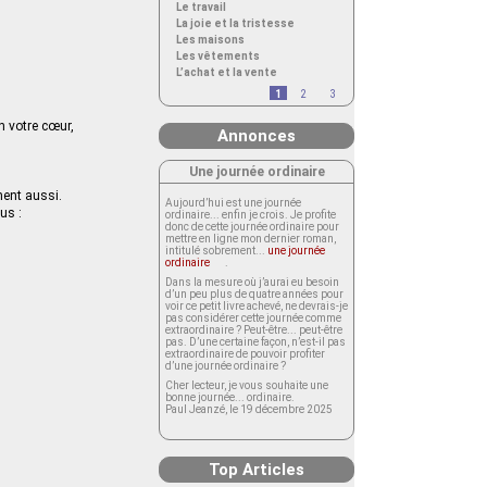
Le travail
La joie et la tristesse
Les maisons
Les vêtements
L’achat et la vente
1
2
3
n votre cœur,
Annonces
Une journée ordinaire
nent aussi.
Aujourd’hui est une journée
us :
ordinaire... enfin je crois. Je profite
donc de cette journée ordinaire pour
mettre en ligne mon dernier roman,
intitulé sobrement...
une journée
ordinaire
.
Dans la mesure où j’aurai eu besoin
d’un peu plus de quatre années pour
voir ce petit livre achevé, ne devrais-je
pas considérer cette journée comme
extraordinaire ? Peut-être... peut-être
pas. D’une certaine façon, n’est-il pas
extraordinaire de pouvoir profiter
d’une journée ordinaire ?
Cher lecteur, je vous souhaite une
bonne journée... ordinaire.
Paul Jeanzé, le 19 décembre 2025
Top Articles