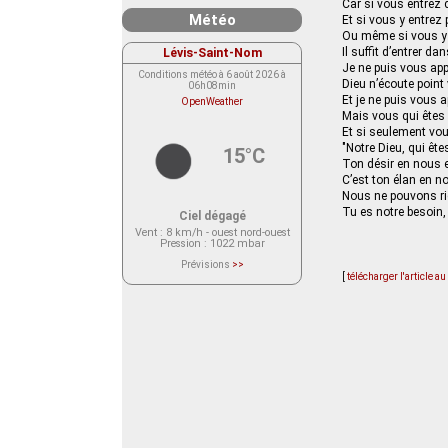
Car si vous entrez 
Météo
Et si vous y entrez 
Ou même si vous y e
Lévis-Saint-Nom
Il suffit d’entrer dan
Je ne puis vous ap
Conditions météo à 6 août 2026 à
Dieu n’écoute point
06h08min
Et je ne puis vous 
OpenWeather
Mais vous qui êtes 
Et si seulement vous
"Notre Dieu, qui ête
15°C
Ton désir en nous e
C’est ton élan en no
Nous ne pouvons ri
Tu es notre besoin,
Ciel dégagé
Vent
: 8 km/h - ouest nord-ouest
Pression
: 1022 mbar
Prévisions
>>
Le service OpenWeather ne fournit
[
télécharger l'article a
actuellement aucune prévision
météorologique sur le lieu Lévis-
Saint-Nom.
Veuillez consulter le message du
service ci-dessous.
(401 - Invalid API key. Please see
https://openweathermap.org/faq#error401
for more info.)