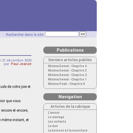
Rechercher dans le site
Publications
Derniers articles publiés
di 21 décembre 2020
par
Paul Jeanzé
Mishna Demaï - Chapitre 4
Mishna Demaï - Chapitre 3
Mishna Demaï - Chapitre 2
Mishna Demaï - Chapitre 1
Mishna Péah - Chapitre 8
ude de votre joie et
Navigation
aisir que vous
Articles de la rubrique
r encore et encore,
L’amour
Le mariage
ce même instant, et
Les enfants
Le don
La boisson et la nourriture