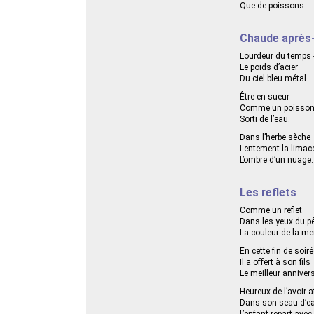
Que de poissons.
Chaude après
Lourdeur du temps 
Le poids d’acier
Du ciel bleu métal.
Être en sueur
Comme un poisso
Sorti de l’eau.
Dans l’herbe sèche
Lentement la limac
L’ombre d’un nuage.
Les reflets
Comme un reflet
Dans les yeux du p
La couleur de la mer
En cette fin de soiré
Il a offert à son fils
Le meilleur annivers
Heureux de l’avoir a
Dans son seau d’e
L’enfant repart avec 