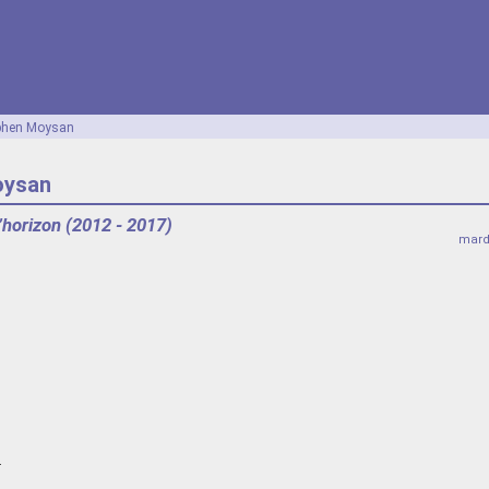
phen Moysan
oysan
l’horizon (2012 - 2017)
mard
.