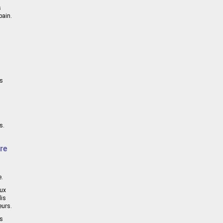
s
bain.
es
.
s.
re
e.
aux
dis
eurs.
is