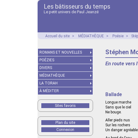
Les bâtisseurs du temps
Le petit univers de Paul Jeanzé
Accueil du site
>
MÉDIATHÈQUE
>
Poésie
>
Sté
Stéphen M
ROMANS ET NOUVELLES
POÉZIES
En route vers 
DIVERS
MÉDIATHÈQUE
LA TORAH
À MÉDITER
Ballade
Longue marche
Sites favoris
Sans que le ciel
Ne bouge.
Aller pieds nus
Plan du site
Sur les rochers
Connexion
Un danger agréable
Au bord de l’eau