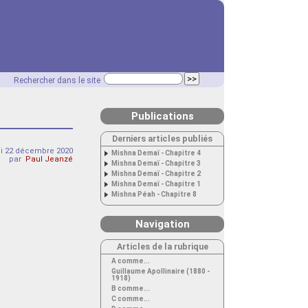
Rechercher dans le site
Publications
Derniers articles publiés
i 22 décembre 2020
Mishna Demaï - Chapitre 4
par
Paul Jeanzé
Mishna Demaï - Chapitre 3
Mishna Demaï - Chapitre 2
Mishna Demaï - Chapitre 1
Mishna Péah - Chapitre 8
Navigation
Articles de la rubrique
A comme...
Guillaume Apollinaire (1880 -
1918)
B comme...
C comme...