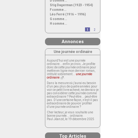
D comme...
Stig Dagerman (1923 - 1954)
F comme...
Léo Ferré (1916 – 1996)
G comme...
H comme...
1
2
Annonces
Une journée ordinaire
Aujourd’hui est une journée
ordinaire... enfin je crois. Je profite
donc de cette journée ordinaire pour
mettre en ligne mon dernier roman,
intitulé sobrement...
une journée
ordinaire
.
Dans la mesure où j’aurai eu besoin
d’un peu plus de quatre années pour
voir ce petit livre achevé, ne devrais-je
pas considérer cette journée comme
extraordinaire ? Peut-être... peut-être
pas. D’une certaine façon, n’est-il pas
extraordinaire de pouvoir profiter
d’une journée ordinaire ?
Cher lecteur, je vous souhaite une
bonne journée... ordinaire.
Paul Jeanzé, le 19 décembre 2025
Top Articles