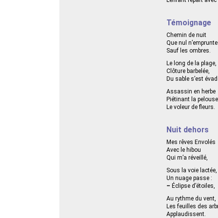
Témoignage
Chemin de nuit
Que nul n’emprunte
Sauf les ombres.
Le long de la plage,
Clôture barbelée,
Du sable s’est évad
Assassin en herbe
Piétinant la pelouse
Le voleur de fleurs.
Nuit dehors
Mes rêves Envolés
Avec le hibou
Qui m’a réveillé,
Sous la voie lactée,
Un nuage passe :
–
Éclipse d’étoiles,
Au rythme du vent,
Les feuilles des arb
Applaudissent.