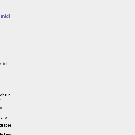
-midi
-
n
e lèche
êcheur
,
e,
aire,
ttrapée
au
la lune.