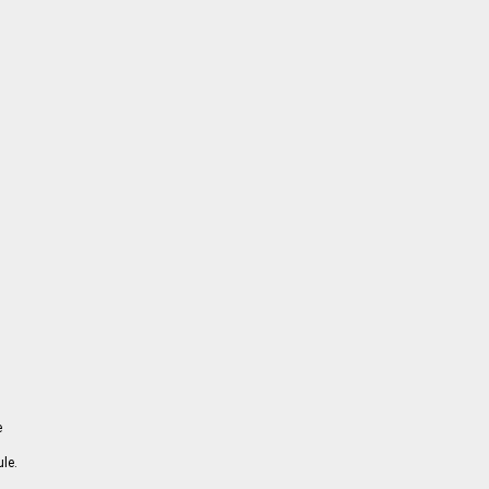
e
le.