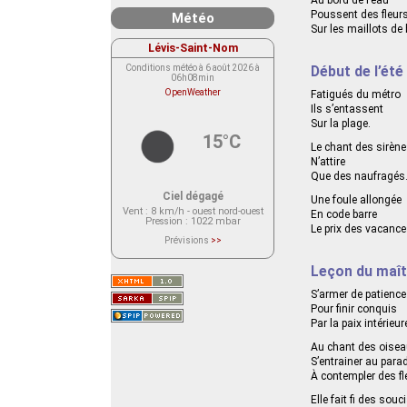
Poussent des fleur
Météo
Sur les maillots de 
Lévis-Saint-Nom
Conditions météo à 6 août 2026 à
Début de l’été
06h08min
OpenWeather
Fatigués du métro
Ils s’entassent
Sur la plage.
15°C
Le chant des sirèn
N’attire
Que des naufragés
Ciel dégagé
Une foule allongée
Vent
: 8 km/h - ouest nord-ouest
En code barre
Pression
: 1022 mbar
Le prix des vacance
Prévisions
>>
Le service OpenWeather ne fournit
actuellement aucune prévision
Leçon du maît
météorologique sur le lieu Lévis-
Saint-Nom.
Veuillez consulter le message du
S’armer de patience
service ci-dessous.
Pour finir conquis
(401 - Invalid API key. Please see
https://openweathermap.org/faq#error401
Par la paix intérieur
for more info.)
Au chant des oise
S’entrainer au para
À contempler des fl
Elle fait fi des souc