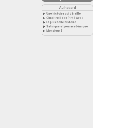
Au hasard
Une histoire qui déraille
Chapitre II des Pirké Avot
La plus belle histoire…
Satirique et peu académique
Monsieur Z