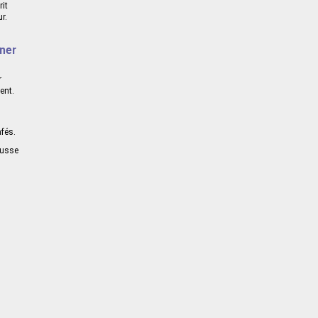
rit
r.
uner
r
ent.
afés.
ousse