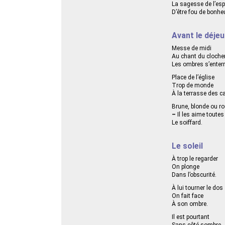
La sagesse de l’esp
D’être fou de bonheu
Avant le déje
Messe de midi
Au chant du cloche
Les ombres s’enterr
Place de l’église
Trop de monde
À la terrasse des c
Brune, blonde ou r
–
Il les aime toutes
Le soiffard.
Le soleil
À trop le regarder
On plonge
Dans l’obscurité.
À lui tourner le dos
On fait face
À son ombre.
Il est pourtant
Sans côté sombre