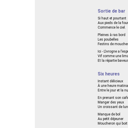
Sortie de bar
Si haut et pourtant
Aux pieds de la fou
Commence le ciel.
Pleines à ras bord
Les poubelles
Festins de mouche
Ici - L’ivrogne a l’esp
Vif comme une lim
Et la répartie baveu
Six heures
Instant délicieux
À une heure matina
Entre le jour et la nu
En prenant son caf
Manger des yeux
Un croissant de lun
Manque de bol
Au petit déjeuner
Moucheron qui boit 