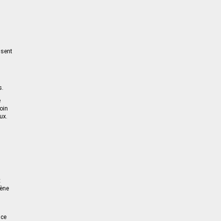
s
ssent
s.
e
oin
ux.
x
mène
nce