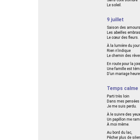
Le soleil.
9 juillet
Saison des amour
Les abeilles embra
Le cœur des fleurs.
À la lumière du jour
Rien n’indique
Le chemin des rêve
En route pour la joi
Une famille est tém
D’un mariage heure
Temps calme
Parti très loin
Dans mes pensées
Je me suis perdu.
À le suivre des yeu
Un papillon me ra
À moi même.
Au bord du lac,
Pêcher plus de sile