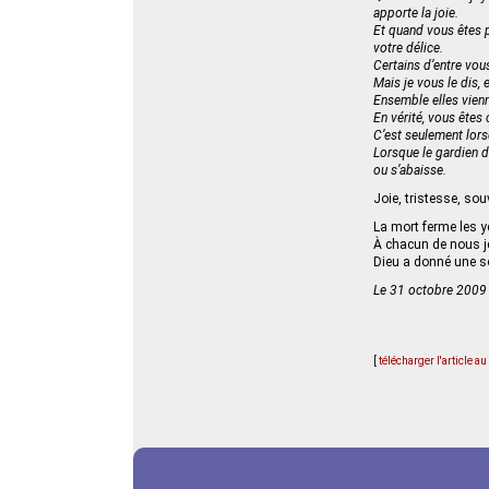
apporte la joie.
Et quand vous êtes p
votre délice.
Certains d’entre vous
Mais je vous le dis, 
Ensemble elles vienne
En vérité, vous êtes
C’est seulement lors
Lorsque le gardien du
ou s’abaisse.
Joie, tristesse, sou
La mort ferme les y
À chacun de nous je
Dieu a donné une sœ
Le 31 octobre 2009
[
télécharger l'article a