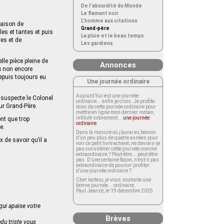
De l’absurdité du Monde
Le flamant noir
L’homme aux citations
maison de
Grand-père
es et tantes et puis
La pluie et le beau temps
es et de
Les gardiens
le pièce pleine de
Annonces
u non encore
depuis toujours eu
Une journée ordinaire
Aujourd’hui est une journée
e suspecte le Colonel
ordinaire... enfin je crois. Je profite
ur Grand-Père.
donc de cette journée ordinaire pour
mettre en ligne mon dernier roman,
intitulé sobrement...
une journée
ont que trop
ordinaire
.
e.
Dans la mesure où j’aurai eu besoin
d’un peu plus de quatre années pour
 de savoir qu’il a
voir ce petit livre achevé, ne devrais-je
pas considérer cette journée comme
extraordinaire ? Peut-être... peut-être
pas. D’une certaine façon, n’est-il pas
extraordinaire de pouvoir profiter
d’une journée ordinaire ?
Cher lecteur, je vous souhaite une
bonne journée... ordinaire.
Paul Jeanzé, le 19 décembre 2025
 qui apaise votre
Brèves
du triste vous