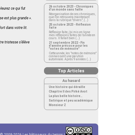
26 octobre 2023 - Chroniques
leurez ce qui fut
d’un monde sans faille
Réorganisation de ces chroniques,
que l’on retrouvera maintenant
sse est plus grande ».
dans la rubrique "divers", (…)
25 octobre 2023 - Réflexion
ort dans votre lit.
faite
Réflexion faite, j’ai mis en ligne
mes réflexions faites de l’année en
cours. Il fallait bien (…)
re tristesse s’élève
21 septembre 2022 - Fin
d’année précoce pour les
"notes de mémoire"
Cette année, les "notes de mémoire"
connaissent une parution
automnale. Après 9 années (…)
Top Articles
Au hasard
Une histoire qui déraille
Chapitre II des Pirké Avot
La plus belle histoire…
Satirique et peu académique
Monsieur Z
© 2008-2026 Les bâtisseurs du temps |