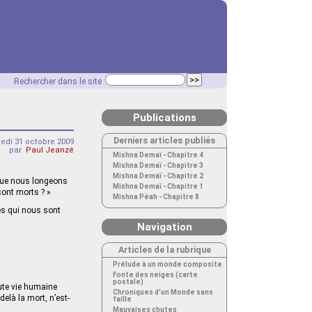
Rechercher dans le site
Publications
Derniers articles publiés
edi 31 octobre 2009
par
Paul Jeanzé
Mishna Demaï - Chapitre 4
Mishna Demaï - Chapitre 3
Mishna Demaï - Chapitre 2
s que nous longeons
Mishna Demaï - Chapitre 1
sont morts ? »
Mishna Péah - Chapitre 8
es qui nous sont
Navigation
Articles de la rubrique
Prélude à un monde composite
Fonte des neiges (carte
postale)
oute vie humaine
Chroniques d’un Monde sans
elà la mort, n’est-
faille
Mauvaises chutes