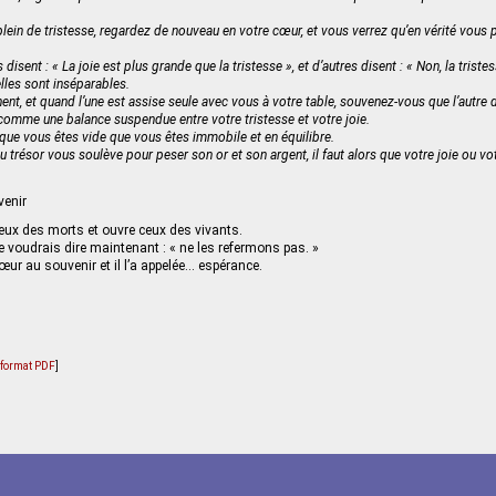
lein de tristesse, regardez de nouveau en votre cœur, et vous verrez qu’en vérité vous p
 disent : « La joie est plus grande que la tristesse », et d’autres disent : « Non, la triste
elles sont inséparables.
nt, et quand l’une est assise seule avec vous à votre table, souvenez-vous que l’autre d
 comme une balance suspendue entre votre tristesse et votre joie.
que vous êtes vide que vous êtes immobile et en équilibre.
 trésor vous soulève pour peser son or et son argent, il faut alors que votre joie ou vot
venir
eux des morts et ouvre ceux des vivants.
 voudrais dire maintenant : « ne les refermons pas. »
ur au souvenir et il l’a appelée… espérance.
u format PDF
]