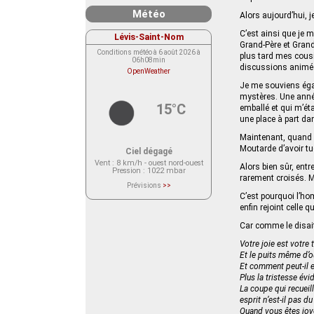
Météo
Alors aujourd’hui, 
C’est ainsi que je
Lévis-Saint-Nom
Grand‑Père et Grand
Conditions météo à 6 août 2026 à
plus tard mes cousi
06h08min
discussions animé
OpenWeather
Je me souviens égal
mystères. Une année
15°C
emballé et qui m’éta
une place à part d
Maintenant, quand il
Moutarde d’avoir tu
Ciel dégagé
Vent
: 8 km/h - ouest nord-ouest
Alors bien sûr, entr
Pression
: 1022 mbar
rarement croisés. M
Prévisions
>>
Le service OpenWeather ne fournit
C’est pourquoi l’hom
actuellement aucune prévision
enfin rejoint celle
météorologique sur le lieu Lévis-
Saint-Nom.
Veuillez consulter le message du
Car comme le disait
service ci-dessous.
(401 - Invalid API key. Please see
Votre joie est votre
https://openweathermap.org/faq#error401
for more info.)
Et le puits même d’o
Et comment peut-il e
Plus la tristesse évi
La coupe qui recueill
esprit n’est-il pas d
Quand vous êtes joy