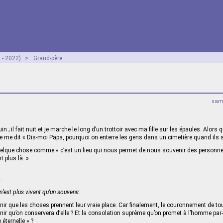
 - 2022)
>
Grand-père
sam
; il fait nuit et je marche le long d’un trottoir avec ma fille sur les épaules. Alor
lle me dit « Dis-moi Papa, pourquoi on enterre les gens dans un cimetière quand ils 
quelque chose comme « c’est un lieu qui nous permet de nous souvenir des personn
t plus là. »
…
n’est plus vivant qu’un souvenir.
nir que les choses prennent leur vraie place. Car finalement, le couronnement de t
enir qu’on conservera d’elle ? Et la consolation suprême qu’on promet à l’homme par-d
éternelle » ?