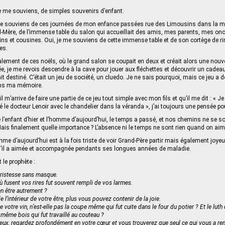
je me souviens, de simples souvenirs d’enfant.
 me souviens de ces journées de mon enfance passées rue des Limousins dans la 
‑Mère, de l’immense table du salon qui accueillait des amis, mes parents, mes oncl
ns et cousines. Oui, je me souviens de cette immense table et de son cortège de rir
es.
ement de ces noëls, où le grand salon se coupait en deux et créait alors une nouvel
, je me revois descendre à la cave pour jouer aux fléchettes et découvrir un cadea
it destiné. C’était un jeu de société, un cluedo. Je ne sais pourquoi, mais ce jeu a 
ans ma mémoire.
 m’arrive de faire une partie de ce jeu tout simple avec mon fils et qu’il me dit : « J
é le docteur Lenoir avec le chandelier dans la véranda », j’ai toujours une pensée po
e l’enfant d’hier et l’homme d’aujourd’hui, le temps a passé, et nos chemins ne se s
ais finalement quelle importance ? L’absence ni le temps ne sont rien quand on aim
me d’aujourd’hui est à la fois triste de voir Grand-Père partir mais également joyeux
 qu’il a aimée et accompagnée pendants ses longues années de maladie.
 le prophète :
 tristesse sans masque.
ù fusent vos rires fut souvent rempli de vos larmes.
n être autrement ?
de l’intérieur de votre être, plus vous pouvez contenir de la joie.
e votre vin, n’est-elle pas la coupe même qui fut cuite dans le four du potier ? Et le luth
u même bois qui fut travaillé au couteau ?
eux, regardez profondément en votre cœur et vous trouverez que seul ce qui vous a ren