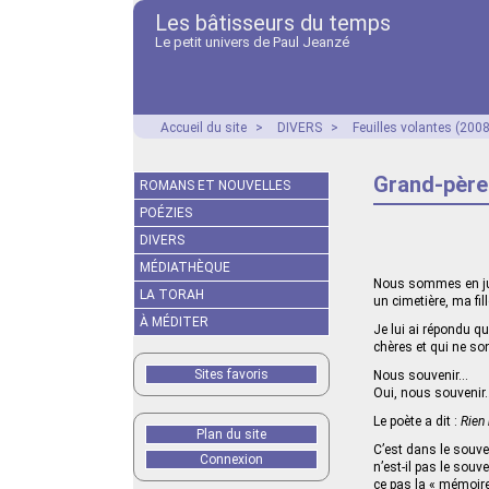
Les bâtisseurs du temps
Le petit univers de Paul Jeanzé
Accueil du site
>
DIVERS
>
Feuilles volantes (2008
Grand-père
ROMANS ET NOUVELLES
POÉZIES
DIVERS
MÉDIATHÈQUE
Nous sommes en juin 
LA TORAH
un cimetière, ma fi
À MÉDITER
Je lui ai répondu 
chères et qui ne son
Sites favoris
Nous souvenir…
Oui, nous souvenir
Le poète a dit :
Rien 
Plan du site
C’est dans le souve
Connexion
n’est-il pas le souv
ce pas la « mémoire 