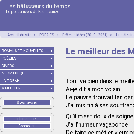
Les bâtisseurs du temps
Le petit univers de Paul Jeanzé
Accueil du site
>
POÉZIES
>
Drôles d’idées (2019 - 2021)
>
Une dizain
Le meilleur des 
ROMANS ET NOUVELLES
POÉZIES
DIVERS
MÉDIATHÈQUE
Tout va bien dans le meil
LA TORAH
Ai-je dit à mon voisin
À MÉDITER
Le pauvre trouvait les g
Sites favoris
J’ai mis fin à ses souffra
Qu’il m’est doux de soign
Plan du site
J’ai l’humeur vagabonde
Connexion
De faire ce métier vieux