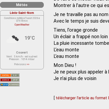
Météo
Montrer à l’autre ce qui e
Lévis-Saint-Nom
Je ne travaille pas au nom
Conditions météo à 9 août 2026 à
Avec le temps je suis deve
07h18min
OpenWeather
Tiens, l’orage gronde
Un éclair a frappé non loin
19°C
La pluie incessante tombe
L’eau monte
Couvert
L’eau monte
Vent
: 5 km/h - est sud-est
Pression
: 1014 mbar
Mon Dieu !
Prévisions
>>
Le service OpenWeather ne fournit
actuellement aucune prévision
Je ne peux plus appeler à l
météorologique sur le lieu Lévis-
Saint-Nom.
Je n’ai plus de voisin
Veuillez consulter le message du
service ci-dessous.
(401 - Invalid API key. Please see
https://openweathermap.org/faq#error401
for more info.)
[
télécharger l'article au format