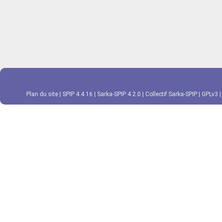
Plan du site
|
SPIP 4.4.16
|
Sarka-SPIP 4.2.0
|
Collectif Sarka-SPIP
|
GPLv3