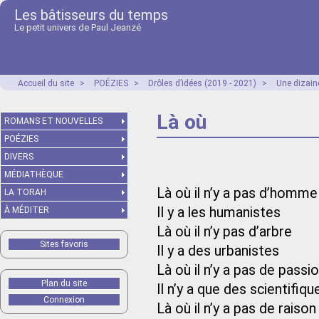
Les bâtisseurs du temps
Le petit univers de Paul Jeanzé
Accueil du site
>
POÉZIES
>
Drôles d’idées (2019 - 2021)
>
Une dizain
Là où
ROMANS ET NOUVELLES
POÉZIES
DIVERS
MÉDIATHÈQUE
Là où il n’y a pas d’homme
LA TORAH
Il y a les humanistes
À MÉDITER
Là où il n’y pas d’arbre
Sites favoris
Il y a des urbanistes
Là où il n’y a pas de passi
Plan du site
Il n’y a que des scientifiqu
Connexion
Là où il n’y a pas de raison