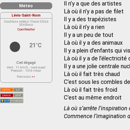
Il n’y a que des artistes
Météo
Là où il n’y a pas de filet
Lévis-Saint-Nom
Il y a des trapézistes
Conditions météo à 10 août 2026 à
03h09min
Là où il n’y a rien
OpenWeather
Il y a un peu de tout
Là où il y a des animaux
21°C
Il y a plein d’enfants qui vi
Là où il y a de l’électricité 
Ciel dégagé
Il y a une jolie centrale nuc
Vent
: 11 km/h - nord-ouest
Pression
: 1016 mbar
Là où il fait très chaud
Prévisions
>>
Le service OpenWeather ne fournit
C’est sous les combles d
actuellement aucune prévision
météorologique sur le lieu Lévis-
Là où il fait très froid
Saint-Nom.
Veuillez consulter le message du
service ci-dessous.
C’est au même endroit
(401 - Invalid API key. Please see
https://openweathermap.org/faq#error401
for more info.)
Là où s’arrête l’inspiration
Commence l’imagination d