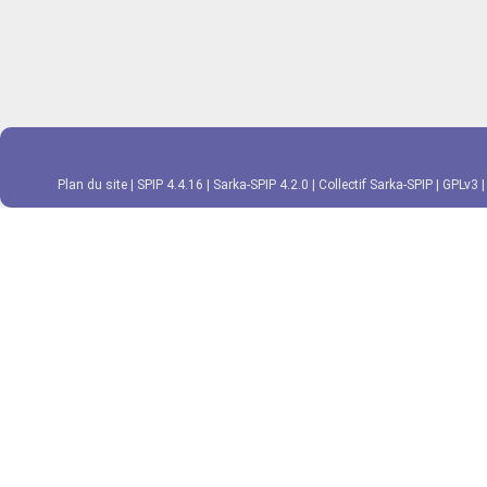
Plan du site
|
SPIP 4.4.16
|
Sarka-SPIP 4.2.0
|
Collectif Sarka-SPIP
|
GPLv3