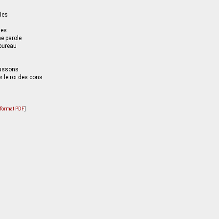
lles
tes
e parole
bureau
aussons
 le roi des cons
u format PDF
]