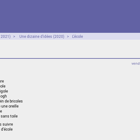
- 2021)
>
Une dizaine d’idées (2020)
>
L’école
vendr
ure
cole
igole
Gogh
lein de bricoles
 une oreille
le
 sans toile
s suivre
 d’école