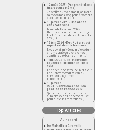
12 août 2025 - Pas grand-chose
(mais quand même)
Je profite du mois d’août, souvent
calme de mon côté, pour procéder à
quelques petites (…)
15 janvier 2025 - Une année
dans tous sens
Mercredi 15 janvier 2025
Une nouvelle année commence, et
fidèle à mes habitudes depuis dix
ans (…)
16 juin 2024 - Des Poézies qui
repartent dans le bon sens
Nous voici arrivés au mois de juin
et je m’apprête à prendre mes
quartiers d’été dans un lieu (…)
7 mai 2024 - Des "mauvaises
nouvelles" qui donnent de la
voix
En ce début de semaine, Monsieur
Éric Lebret mettait sa voix au
service d’une de mes
nouvelles, (…)
15 janvier
2024 - Convalescence : les
poézies de l’année 2023
Quand bien même notre corps
aurait besoin d’une petite pause
pour quelques réparations (…)
Top Articles
Au hasard
De Mainville à Gironville