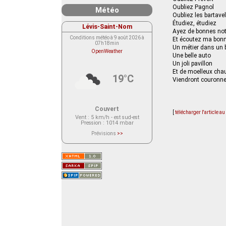
Oubliez Pagnol
Météo
Oubliez les bartave
Étudiez, étudiez
Lévis-Saint-Nom
Ayez de bonnes no
Conditions météo à 9 août 2026 à
Et écoutez ma bonn
07h18min
Un métier dans un 
OpenWeather
Une belle auto
Un joli pavillon
Et de moelleux ch
19°C
Viendront couronner
Couvert
[
télécharger l'article a
Vent
: 5 km/h - est sud-est
Pression
: 1014 mbar
Prévisions
>>
Le service OpenWeather ne fournit
actuellement aucune prévision
météorologique sur le lieu Lévis-
Saint-Nom.
Veuillez consulter le message du
service ci-dessous.
(401 - Invalid API key. Please see
https://openweathermap.org/faq#error401
for more info.)