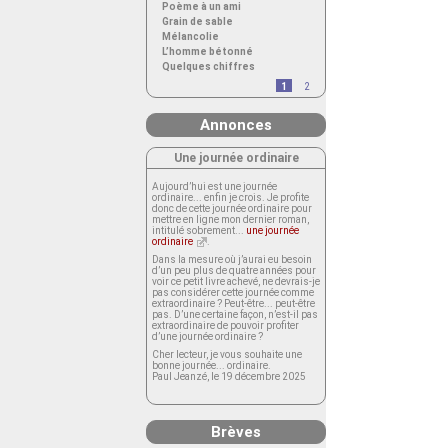
Poème à un ami
Grain de sable
Mélancolie
L’homme bétonné
Quelques chiffres
1
2
Annonces
Une journée ordinaire
Aujourd’hui est une journée
ordinaire... enfin je crois. Je profite
donc de cette journée ordinaire pour
mettre en ligne mon dernier roman,
intitulé sobrement...
une journée
ordinaire
.
Dans la mesure où j’aurai eu besoin
d’un peu plus de quatre années pour
voir ce petit livre achevé, ne devrais-je
pas considérer cette journée comme
extraordinaire ? Peut-être... peut-être
pas. D’une certaine façon, n’est-il pas
extraordinaire de pouvoir profiter
d’une journée ordinaire ?
Cher lecteur, je vous souhaite une
bonne journée... ordinaire.
Paul Jeanzé, le 19 décembre 2025
Brèves