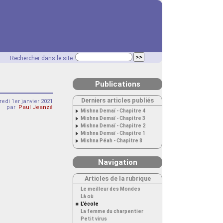
Rechercher dans le site
Publications
Derniers articles publiés
edi 1er janvier 2021
par
Paul Jeanzé
Mishna Demaï - Chapitre 4
Mishna Demaï - Chapitre 3
Mishna Demaï - Chapitre 2
Mishna Demaï - Chapitre 1
Mishna Péah - Chapitre 8
Navigation
Articles de la rubrique
Le meilleur des Mondes
Là où
L’école
La femme du charpentier
Petit virus