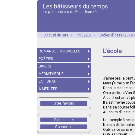
Les bâtisseurs du temps
Le petit univers de Paul Jeanzé
Accueil du site
>
POÉZIES
>
Drôles d’idées (2019 
L’école
ROMANS ET NOUVELLES
POÉZIES
DIVERS
MÉDIATHÈQUE
J’aime pas la peint
LA TORAH
Mais j’aime bien l’é
Dans la classe on r
À MÉDITER
On a parlé de Van 
À qui il est arrivé p
Il s’est même coupé
Sites favoris
Dans sa course fol
Au cours d’une nuit
Plan du site
Un exemple à ne pa
Nous a dit le maître
Connexion
Oubliez ce cancre
Oubliez Prévert