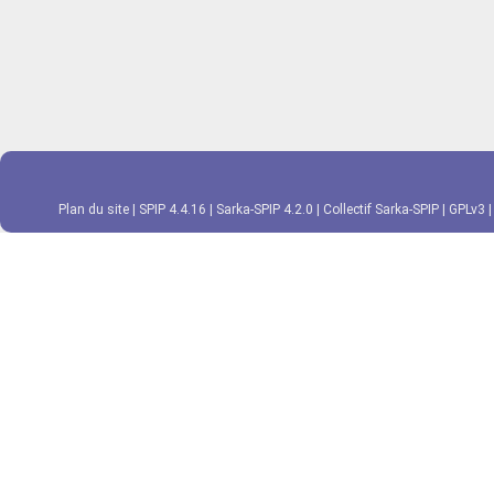
Plan du site
|
SPIP 4.4.16
|
Sarka-SPIP 4.2.0
|
Collectif Sarka-SPIP
|
GPLv3