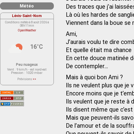
Météo
Des traces que j’ai laissé
Là où les hardes de sangli
Lévis-Saint-Nom
Viennent dans la boue se 
Conditions météo à 8 août 2026 à
08h11min
OpenWeather
Ami,
J’aurais voulu te dire com
16°C
Et quelle était ma chance
En cette douce matinée 
Peu nuageux
De contempler…
Vent
: 9 km/h - est nord-est
Pression
: 1020 mbar
Mais à quoi bon Ami ?
Prévisions
>>
Le service OpenWeather ne fournit
Ils ne veulent plus que je 
actuellement aucune prévision
météorologique sur le lieu Lévis-
Encore moins que je t’em
Saint-Nom.
Veuillez consulter le message du
service ci-dessous.
Ils veulent que je reste à 
(401 - Invalid API key. Please see
https://openweathermap.org/faq#error401
Ils disent même que c’est 
for more info.)
Mais que peuvent-ils savoi
De l’amour et de la souffr
Que peuvent-ils savoir de l