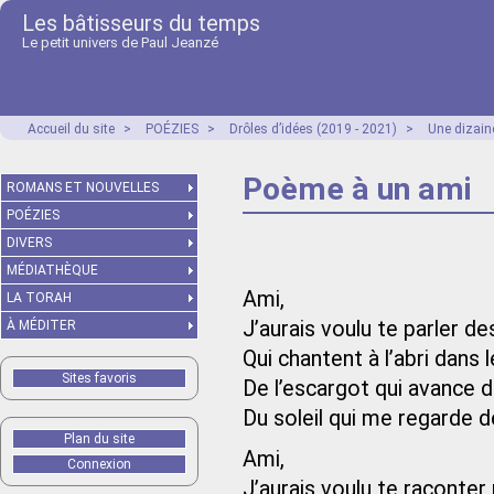
Les bâtisseurs du temps
Le petit univers de Paul Jeanzé
Accueil du site
>
POÉZIES
>
Drôles d’idées (2019 - 2021)
>
Une dizain
Poème à un ami
ROMANS ET NOUVELLES
POÉZIES
DIVERS
MÉDIATHÈQUE
Ami,
LA TORAH
J’aurais voulu te parler d
À MÉDITER
Qui chantent à l’abri dans 
Sites favoris
De l’escargot qui avance 
Du soleil qui me regarde d
Plan du site
Ami,
Connexion
J’aurais voulu te raconte