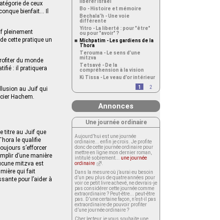
libérer Israël
 catégorie de ceux
Bo - Histoire et mémoire
conque bienfait… Il
Bechala’h - Une voie
différente
Yitro - La liberté : pour "être"
if pleinement
ou pour "avoir" ?
 de cette pratique un
Michpatim - Les gardiens de la
Thora
Terouma - Le sens d’une
mitzva
 profiter du monde
Tetsavé - De la
fié : il pratiquera
compréhension à la vision
Ki Tissa - Le veau d’or intérieur
1
2
llusion au Juif qui
rcier Hachem.
Annonces
Une journée ordinaire
 titre au Juif que
Aujourd’hui est une journée
hora le qualifie
ordinaire... enfin je crois. Je profite
oujours s’efforcer
donc de cette journée ordinaire pour
mettre en ligne mon dernier roman,
complir d’une manière
intitulé sobrement...
une journée
 aucune mitzva est
ordinaire
.
umière qui fait
Dans la mesure où j’aurai eu besoin
d’un peu plus de quatre années pour
ssante pour l’aider à
voir ce petit livre achevé, ne devrais-je
pas considérer cette journée comme
extraordinaire ? Peut-être... peut-être
pas. D’une certaine façon, n’est-il pas
extraordinaire de pouvoir profiter
d’une journée ordinaire ?
Cher lecteur, je vous souhaite une