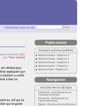
Rechercher dans le site
Publications
Derniers articles publiés
medi 13 février 2021
Mishna Demaï - Chapitre 4
par
Paul Jeanzé
Mishna Demaï - Chapitre 3
Mishna Demaï - Chapitre 2
Mishna Demaï - Chapitre 1
 est rétribué pour
Mishna Péah - Chapitre 8
aîtres expliquent que
qui Hachem a confié
mener à bien sa
Navigation
Articles de la rubrique
Chemoth - La médisance ou
l’ennemi intérieur
Chemoth - Réflexions sur
spond au Juif qui se
l’antisémitisme
dien qui ne garde
Vaéra - Une bouche lourde pour