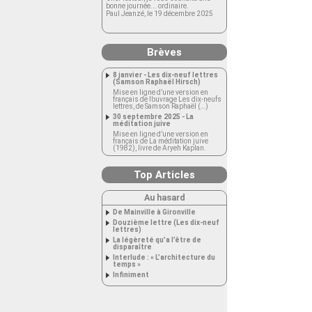
bonne journée... ordinaire.
Paul Jeanzé, le 19 décembre 2025
Brèves
8 janvier - Les dix-neuf lettres
(Samson Raphaël Hirsch)
Mise en ligne d’une version en
français de l’ouvrage Les dix-neufs
lettres, de Samson Raphaël (…)
30 septembre 2025 - La
méditation juive
Mise en ligne d’une version en
français de La méditation juive
(1982), livre de Aryeh Kaplan.
Top Articles
Au hasard
De Mainville à Gironville
Douzième lettre (Les dix-neuf
lettres)
La légèreté qu’a l’être de
disparaître
Interlude : « L’architecture du
temps »
Infiniment