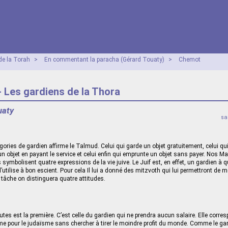
e la Torah
>
En commentant la paracha (Gérard Touaty)
>
Chemot
 Les gardiens de la Thora
uaty
sa
égories de gardien affirme le Talmud. Celui qui garde un objet gratuitement, celui qui
 un objet en payant le service et celui enfin qui emprunte un objet sans payer. Nos M
 symbolisent quatre expressions de la vie juive. Le Juif est, en effet, un gardien à 
l’utilise à bon escient. Pour cela Il lui a donné des mitzvoth qui lui permettront de 
 tâche on distinguera quatre attitudes.
utes est la première. C’est celle du gardien qui ne prendra aucun salaire. Elle corre
e pour le judaïsme sans chercher à tirer le moindre profit du monde. Comme le gar