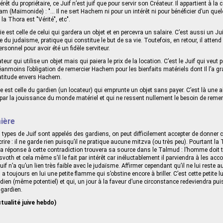
térêt du propriétaire, ce Juif n’est juif que pour servir son Créateur. Il appartient à la
m (Maïmonide) : "... Il ne sert Hachem ni pour un intérêt ni pour bénéficier d’un quel
la Thora est "Vérité", etc".
 est celle de celui qui gardera un objet et en percevra un salaire. C’est aussi un Ju
e du judaïsme, pratique qui constitue le but de sa vie. Toutefois, en retour, il attend
personnel pour avoir été un fidèle serviteur.
ateur qui utilise un objet mais qui paiera le prix de la location. C’est le Juif qui veut
nmoins l’obligation de remercier Hachem pour les bienfaits matériels dont Il l’a grati
ratitude envers Hachem.
e est celle du gardien (un locateur) qui emprunte un objet sans payer. C’est là une a
 par la jouissance du monde matériel et qui ne ressent nullement le besoin de reme
ière
s types de Juif sont appelés des gardiens, on peut difficilement accepter de donner ce
re : il ne garde rien puisqu’il ne pratique aucune mitzva (ou très peu). Pourtant la T
La réponse à cette contradiction trouvera sa source dans le Talmud : l’homme doit t
svoth et cela même s’il le fait par intérêt car inéluctablement il parviendra à les ac
if n’a qu’un lien très faible avec le judaïsme. Affirmer cependant qu’il ne lui reste
 a toujours en lui une petite flamme qui s’obstine encore à briller. C’est cette petite l
dien (même potentiel) et qui, un jour à la faveur d’une circonstance redeviendra pui
 gardien.
tualité juive hebdo)