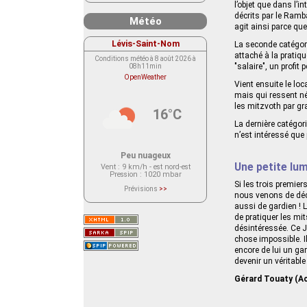
l’objet que dans l’in
décrits par le Ramba
Météo
agit ainsi parce que 
Lévis-Saint-Nom
La seconde catégorie
attaché à la pratiqu
Conditions météo à 8 août 2026 à
"salaire", un profit 
08h11min
OpenWeather
Vient ensuite le loc
mais qui ressent néa
les mitzvoth par g
16°C
La dernière catégori
n’est intéressé que
Peu nuageux
Une petite lum
Vent
: 9 km/h - est nord-est
Pression
: 1020 mbar
Si les trois premier
Prévisions
>>
nous venons de décri
Le service OpenWeather ne fournit
actuellement aucune prévision
aussi de gardien ! 
météorologique sur le lieu Lévis-
de pratiquer les mit
Saint-Nom.
Veuillez consulter le message du
désintéressée. Ce Ju
service ci-dessous.
chose impossible. Il
(401 - Invalid API key. Please see
https://openweathermap.org/faq#error401
encore de lui un gar
for more info.)
devenir un véritable
Gérard Touaty (Ac