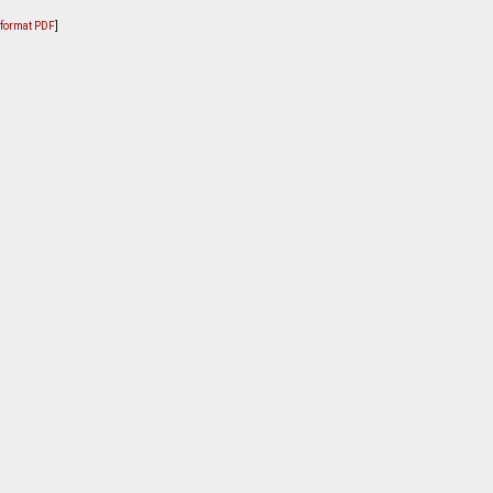
u format PDF
]