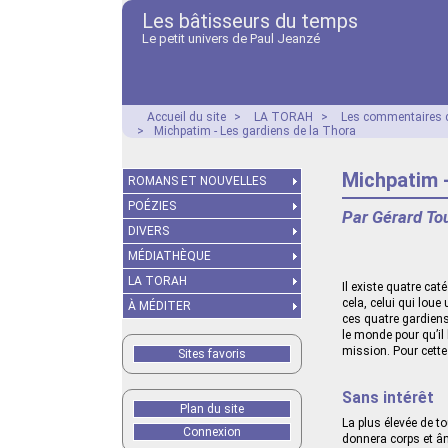
Les bâtisseurs du temps
Le petit univers de Paul Jeanzé
Accueil du site
>
LA TORAH
>
Les commentaires d
>
Michpatim - Les gardiens de la Thora
Michpatim -
ROMANS ET NOUVELLES
POÉZIES
Par Gérard To
DIVERS
MÉDIATHÈQUE
LA TORAH
Il existe quatre cat
cela, celui qui loue
À MÉDITER
ces quatre gardiens
le monde pour qu’il 
mission. Pour cette
Sites favoris
Sans intérêt
Plan du site
La plus élevée de to
Connexion
donnera corps et âm