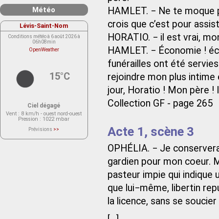
HAMLET. − Ne te moque pas
Météo
crois que c’est pour assi
Lévis-Saint-Nom
HORATIO. − il est vrai, mon
Conditions météo à 6 août 2026 à
06h08min
HAMLET. − Économie ! éco
OpenWeather
funérailles ont été servies
15°C
rejoindre mon plus intime 
jour, Horatio ! Mon père !
Collection GF - page 265
Ciel dégagé
Vent
: 8 km/h - ouest nord-ouest
Pression
: 1022 mbar
Acte 1, scène 3
Prévisions
>>
Le service OpenWeather ne fournit
actuellement aucune prévision
météorologique sur le lieu Lévis-
OPHÉLIA. − Je conservera
Saint-Nom.
Veuillez consulter le message du
gardien pour mon coeur. M
service ci-dessous.
(401 - Invalid API key. Please see
pasteur impie qui indique 
https://openweathermap.org/faq#error401
for more info.)
que lui−même, libertin rep
la licence, sans se soucie