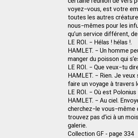
certaine réunion de vers po
voyez−vous, est votre em
toutes les autres créatur
nous−mêmes pour les infus
qu’un service différent, de
LE ROI. − Hélas ! hélas !.
HAMLET. − Un homme peut 
manger du poisson qui s’es
LE ROI. − Que veux−tu dire 
HAMLET. − Rien. Je veux
faire un voyage à travers 
LE ROI. − Où est Polonius 
HAMLET. − Au ciel. Envoyez
cherchez−le vous−même dan
trouvez pas d’ici à un mois
galerie.
Collection GF - page 334