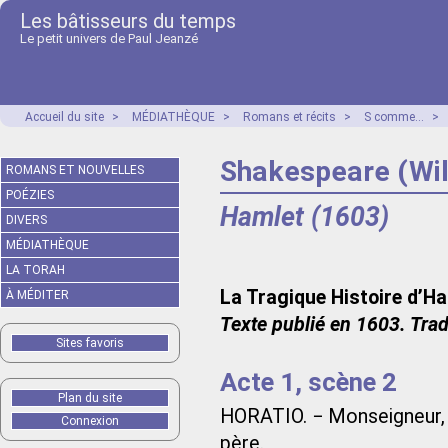
Les bâtisseurs du temps
Le petit univers de Paul Jeanzé
Accueil du site
>
MÉDIATHÈQUE
>
Romans et récits
>
S comme...
>
Shakespeare (Wil
ROMANS ET NOUVELLES
POÉZIES
Hamlet (1603)
DIVERS
MÉDIATHÈQUE
LA TORAH
La Tragique Histoire d’H
À MÉDITER
Texte publié en 1603. Tra
Sites favoris
Acte 1, scène 2
Plan du site
HORATIO. − Monseigneur, j’
Connexion
père.