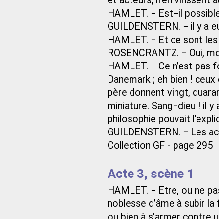
et acteurs, n’en vinssent 
HAMLET. − Est−il possible
GUILDENSTERN. − il y a eu
HAMLET. − Et ce sont les 
ROSENCRANTZ. − Oui, mons
HAMLET. − Ce n’est pas fo
Danemark ; eh bien ! ceux q
père donnent vingt, quaran
miniature. Sang−dieu ! il y 
philosophie pouvait l’expli
GUILDENSTERN. − Les acte
Collection GF - page 295
Acte 3, scène 1
HAMLET. − Etre, ou ne pas ê
noblesse d’âme à subir la 
ou bien à s’armer contre u