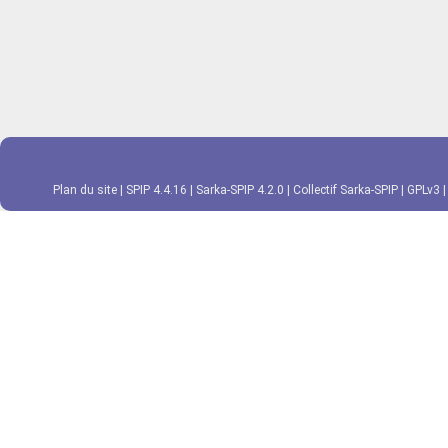
Plan du site
|
SPIP 4.4.16
|
Sarka-SPIP 4.2.0
|
Collectif Sarka-SPIP
|
GPLv3