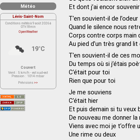
Météo
Et dont j’ai encor souvenir
Lévis-Saint-Nom
T’en souvient-il de l’odeur
Conditions météo à 9 août 2026 à
Quand le silence nous retr
07h18min
OpenWeather
Corps contre corps main d
Au pied d’un très grand lit
19°C
T’en souvient-il de ces mo
Du temps où si j’étais poè
Couvert
C’était pour toi
Vent
: 5 km/h - est sud-est
Pression
: 1014 mbar
Rien que pour toi
Prévisions
>>
Le service OpenWeather ne fournit
actuellement aucune prévision
Je me souviens
météorologique sur le lieu Lévis-
Saint-Nom.
C’était hier
Veuillez consulter le message du
service ci-dessous.
(401 - Invalid API key. Please see
Et puis demain si tu veux 
https://openweathermap.org/faq#error401
for more info.)
De nouveau me donner la 
Viens avec moi je t’offre 
Une rime ou deux