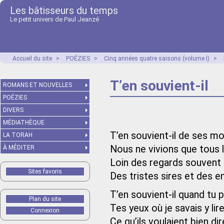
Les bâtisseurs du temps
Le petit univers de Paul Jeanzé
Accueil du site
>
POÉZIES
>
Cinq années quatre saisons (volume I)
>
T’en souvient-il
ROMANS ET NOUVELLES
POÉZIES
DIVERS
MÉDIATHÈQUE
T’en souvient-il de ses m
LA TORAH
Nous ne vivions que tous 
À MÉDITER
Loin des regards souvent 
Sites favoris
Des tristes sires et des e
T’en souvient-il quand tu 
Plan du site
Tes yeux où je savais y lir
Connexion
Ce qu’ils voulaient bien dir