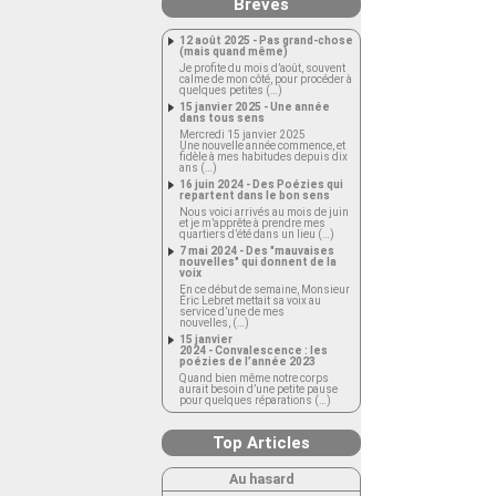
Brèves
12 août 2025 - Pas grand-chose
(mais quand même)
Je profite du mois d’août, souvent
calme de mon côté, pour procéder à
quelques petites (…)
15 janvier 2025 - Une année
dans tous sens
Mercredi 15 janvier 2025
Une nouvelle année commence, et
fidèle à mes habitudes depuis dix
ans (…)
16 juin 2024 - Des Poézies qui
repartent dans le bon sens
Nous voici arrivés au mois de juin
et je m’apprête à prendre mes
quartiers d’été dans un lieu (…)
7 mai 2024 - Des "mauvaises
nouvelles" qui donnent de la
voix
En ce début de semaine, Monsieur
Éric Lebret mettait sa voix au
service d’une de mes
nouvelles, (…)
15 janvier
2024 - Convalescence : les
poézies de l’année 2023
Quand bien même notre corps
aurait besoin d’une petite pause
pour quelques réparations (…)
Top Articles
Au hasard