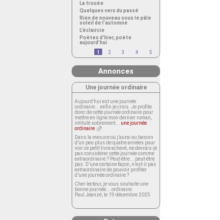
La trouée
Quelques vers du passé
Rien de nouveau sous le pâle
soleil de l’automne
L’éclaircie
Poètes d’hier, poète
aujourd’hui
1
2
3
4
5
Annonces
Une journée ordinaire
Aujourd’hui est une journée
ordinaire... enfin je crois. Je profite
donc de cette journée ordinaire pour
mettre en ligne mon dernier roman,
intitulé sobrement...
une journée
ordinaire
.
Dans la mesure où j’aurai eu besoin
d’un peu plus de quatre années pour
voir ce petit livre achevé, ne devrais-je
pas considérer cette journée comme
extraordinaire ? Peut-être... peut-être
pas. D’une certaine façon, n’est-il pas
extraordinaire de pouvoir profiter
d’une journée ordinaire ?
Cher lecteur, je vous souhaite une
bonne journée... ordinaire.
Paul Jeanzé, le 19 décembre 2025