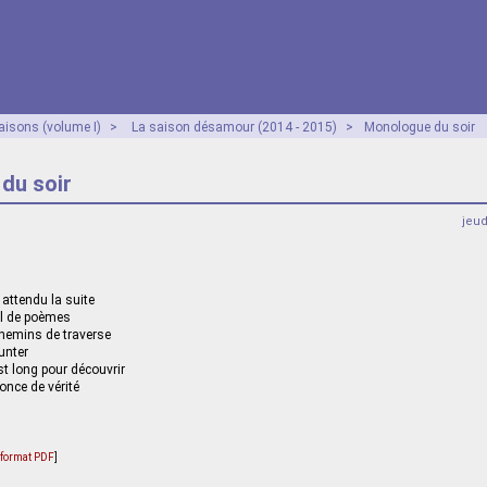
aisons (volume I)
>
La saison désamour (2014 - 2015)
>
Monologue du soir
du soir
jeu
attendu la suite
eil de poèmes
hemins de traverse
runter
st long pour découvrir
once de vérité
u format PDF
]