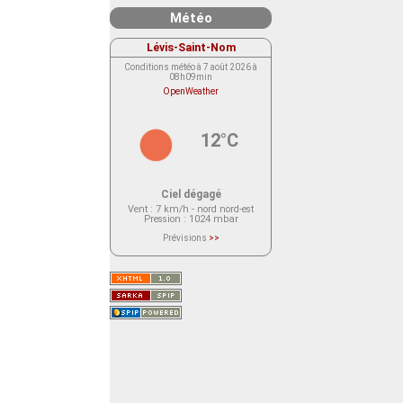
Météo
Lévis-Saint-Nom
Conditions météo à 7 août 2026 à
08h09min
OpenWeather
12°C
Ciel dégagé
Vent
: 7 km/h - nord nord-est
Pression
: 1024 mbar
Prévisions
>>
Le service OpenWeather ne fournit
actuellement aucune prévision
météorologique sur le lieu Lévis-
Saint-Nom.
Veuillez consulter le message du
service ci-dessous.
(401 - Invalid API key. Please see
https://openweathermap.org/faq#error401
for more info.)