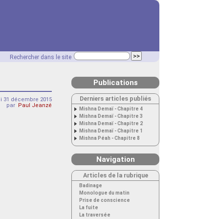
Rechercher dans le site
Publications
Derniers articles publiés
di 31 décembre 2015
par
Paul Jeanzé
Mishna Demaï - Chapitre 4
Mishna Demaï - Chapitre 3
Mishna Demaï - Chapitre 2
Mishna Demaï - Chapitre 1
Mishna Péah - Chapitre 8
Navigation
Articles de la rubrique
Badinage
Monologue du matin
Prise de conscience
La fuite
La traversée