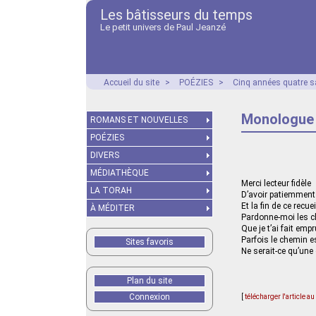
Les bâtisseurs du temps
Le petit univers de Paul Jeanzé
Accueil du site
>
POÉZIES
>
Cinq années quatre s
Monologue 
ROMANS ET NOUVELLES
POÉZIES
DIVERS
MÉDIATHÈQUE
Merci lecteur fidèle
LA TORAH
D’avoir patiemment 
Et la fin de ce recu
À MÉDITER
Pardonne-moi les c
Que je t’ai fait emp
Parfois le chemin e
Sites favoris
Ne serait-ce qu’une 
Plan du site
Connexion
[
télécharger l'article a