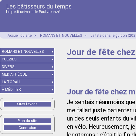
Les bâtisseurs du temps
Le petit univers de Paul Jeanzé
Accueil du site
>
ROMANS ET NOUVELLES
>
La tête dans le guidon (202
Jour de fête che
ROMANS ET NOUVELLES
POÉZIES
DIVERS
MÉDIATHÈQUE
LA TORAH
Jour de fête chez m
À MÉDITER
Je sentais néanmoins que 
Sites favoris
me fallait juste patienter 
un des seuls enfants du vil
Plan du site
en vélo. Heureusement, je
Connexion
longtemps : c’était la fin d