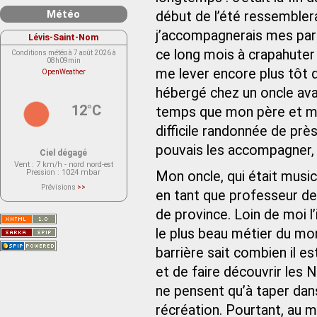
Météo
début de l’été ressembler
j’accompagnerais mes par
Lévis-Saint-Nom
ce long mois à crapahuter 
Conditions météo à 7 août 2026 à
08h09min
me lever encore plus tôt q
OpenWeather
hébergé chez un oncle avan
12°C
temps que mon père et ma 
difficile randonnée de prè
pouvais les accompagner, 
Ciel dégagé
Vent
: 7 km/h - nord nord-est
Pression
: 1024 mbar
Mon oncle, qui était musi
Prévisions
>>
en tant que professeur de
Le service OpenWeather ne fournit
actuellement aucune prévision
météorologique sur le lieu Lévis-
de province. Loin de moi l
Saint-Nom.
Veuillez consulter le message du
le plus beau métier du mond
service ci-dessous.
(401 - Invalid API key. Please see
barrière sait combien il es
https://openweathermap.org/faq#error401
for more info.)
et de faire découvrir les
ne pensent qu’à taper dans
récréation. Pourtant, au 