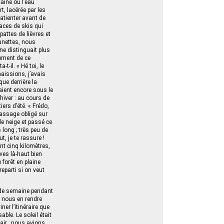
taine où l’eau
t, lacérée par les
atienter avant de
aces de skis qui
pattes de lièvres et
lunettes, nous
ne distinguait plus
uement de ce
t-il. « Hé toi, le
naissions, j’avais
ue derrière la
ient encore sous le
hiver : au cours de
ers d’été. « Frédo,
 passage obligé sur
le neige et passé ce
 long ; très peu de
t, je te rassure !
ant cinq kilomètres,
ives là‑haut bien
 forêt en plaine
reparti si on veut
 de semaine pendant
t nous en rendre
er l’itinéraire que
le. Le soleil était
air ; nous avions