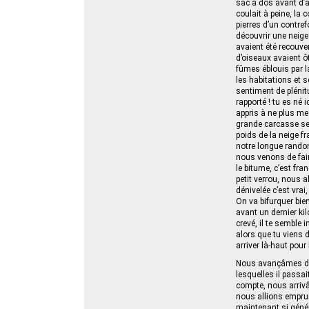
sac à dos avant d’at
coulait à peine, la 
pierres d’un contre
découvrir une neige
avaient été recouver
d’oiseaux avaient ôt
fûmes éblouis par l
les habitations et 
sentiment de plénitu
rapporté ! tu es né 
appris à ne plus me
grande carcasse se
poids de la neige fr
notre longue randon
nous venons de faire
le bitume, c’est fr
petit verrou, nous a
dénivelée c’est vrai
On va bifurquer bien
avant un dernier kil
crevé, il te semble 
alors que tu viens d
arriver là-haut pour
Nous avançâmes d’a
lesquelles il passa
compte, nous arrivâm
nous allions empru
maintenant si génér