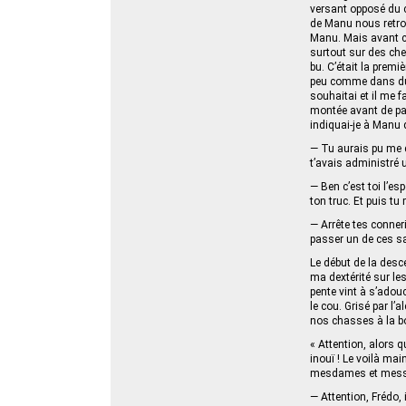
versant opposé du co
de Manu nous retrouv
Manu. Mais avant ce
surtout sur des che
bu. C’était la premi
peu comme dans du c
souhaitai et il me 
montée avant de pass
indiquai-je à Manu 
— Tu aurais pu me di
t’avais administré 
— Ben c’est toi l’es
ton truc. Et puis tu
— Arrête tes conner
passer un de ces s
Le début de la desce
ma dextérité sur le
pente vint à s’adou
le cou. Grisé par l’
nos chasses à la b
« Attention, alors q
inouï ! Le voilà mai
mesdames et messie
— Attention, Frédo, i