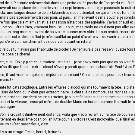
l de la Pistourle redescendait dans une petite vallée proche de Fontperdu et il était
erait sur la place de la mairie vers dix-sept heures ; ensuite, je passerais la nuit 
la, une longue descente de dix kilomètres nous attendait, ce qui en ski de fond n’ét
mins pas spécialement tracés pour. Et puis… en me levant de ma souche, je constat
ère fois que cela m’arrivait et la sensation n’était pas désagréable : j’avais chaud et
oton. J’étais bien, vraiment bien. Seul souci, mes pieds ne voulurent pas aller exa
fallut un long moment avant de pouvoir chausser mes skis. Il nous restait encore d
er le col et dès le début je m’essoufflai au point d’avoir envie de vomir. « Je crois qu
qui s’énervait franchement de nous voir autant en retard.
re que tu n’avais pas l’habitude de picoler ! Je ne t’aurais pas resservi quatre fois 
une dose de cheval !
pert, euh… l’exp-p-p-ert en la matière. Je ne sa… je ne sav-v-vais pas que ça pouvait êtr
 m’as dit que l’acol… euh… l’alcool s’évap-p-porait quand on le chauffait. Pouf ! A pu l’
ies, il faut vraiment qu’on se dépêche maintenant ! On en a encore pour deux heure
avons ! »
nte fut catastrophique. Entre les effluves d’alcool qui me tournaient la tête, la piste
s skis de fond qui n’était pas extraordinaire, je chutai à de nombreuses reprises. H
cir et pendant une demi-heure au moins, je pus enfin laisser glisser mes skis sans
alcool et la vitesse, j’essayai même de doubler Manu en hurlant comme il aimait le fa
oudrague :
u’on le croyait définitivement distancé, voilà que Frédo revient sur la tête de course a
ntenant en deuxième position, en lutte pour la victoire ! C’est incroyable, quel final ex
urs ! C’est magnifique, c’est…
l y a un virage. Freine, bordel, freine ! »