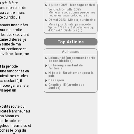
 prêt à être
4 juillet 2025 - Message estival
 dans mon bloc de
Vendredi 04 juillet 2025
 au ventre, mais
Même si je vous donne peu de mes
nouvelles, j’avance toujours (…)
e du ridicule.
29 mai 2023 - Mise à jour du site
Mise à jour du site : passage de
s jamais imaginées
Spip 4.1.9 à 4.2.2 et de Sarka-spip
 sur ma droite.
4.0.1 à 4.1.0 (Merci à (…)
, les deux œuvrant
taine d’élèves, je
Top Articles
a suite de ma
ment confiance en
Au hasard
quinzième place, me
L’obscurité (ou comment sortir
de son histoire)
Un héroïque instant de
t la période
fantaisie
d’une randonnée en
Ki tetsé - Un vêtement pour la
uivait ses études
paix
a scolarité, il
Désespoir
Chapitre 15 (La voie des
 lycée généraliste,
Justes)
nvisager un
petite route qui
licate blancheur au
lama Manu en
 : le soleil ne
gelées hivernales et
chés le long du