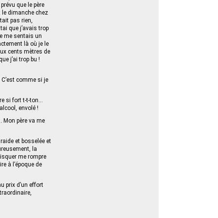
 prévu que le père
et le dimanche chez
ait pas rien,
ai que j’avais trop
 je me sentais un
ctement là où je le
eux cents mètres de
e j’ai trop bu !
! C’est comme si je
e si fort t-t-ton…
alcool, envolé !
s. Mon père va me
 raide et bosselée et
eureusement, la
 risquer me rompre
ire à l’époque de
u prix d’un effort
traordinaire,