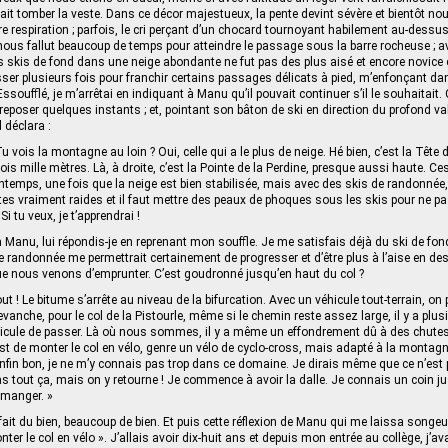
fait tomber la veste. Dans ce décor majestueux, la pente devint sévère et bientôt n
re respiration ; parfois, le cri perçant d’un chocard tournoyant habilement au-dessu
Il nous fallut beaucoup de temps pour atteindre le passage sous la barre rocheuse ; a
 skis de fond dans une neige abondante ne fut pas des plus aisé et encore novice e
 plusieurs fois pour franchir certains passages délicats à pied, m’enfonçant dan
soufflé, je m’arrêtai en indiquant à Manu qu’il pouvait continuer s’il le souhaitait. Ce
e reposer quelques instants ; et, pointant son bâton de ski en direction du profond v
l déclara :
Tu vois la montagne au loin ? Oui, celle qui a le plus de neige. Hé bien, c’est la Tête d
rois mille mètres. Là, à droite, c’est la Pointe de la Perdine, presque aussi haute. 
rintemps, une fois que la neige est bien stabilisée, mais avec des skis de randonnée
ntes vraiment raides et il faut mettre des peaux de phoques sous les skis pour ne pas
i tu veux, je t’apprendrai !
a Manu, lui répondis-je en reprenant mon souffle. Je me satisfais déjà du ski de f
de randonnée me permettrait certainement de progresser et d’être plus à l’aise en des
ue nous venons d’emprunter. C’est goudronné jusqu’en haut du col ?
t ! Le bitume s’arrête au niveau de la bifurcation. Avec un véhicule tout-terrain, on p
evanche, pour le col de la Pistourle, même si le chemin reste assez large, il y a pl
icule de passer. Là où nous sommes, il y a même un effondrement dû à des chutes 
c’est de monter le col en vélo, genre un vélo de cyclo‑cross, mais adapté à la monta
 enfin bon, je ne m’y connais pas trop dans ce domaine. Je dirais même que ce n’es
pas tout ça, mais on y retourne ! Je commence à avoir la dalle. Je connais un coin ju
r manger. »
fait du bien, beaucoup de bien. Et puis cette réflexion de Manu qui me laissa songeur
onter le col en vélo ». J’allais avoir dix-huit ans et depuis mon entrée au collège, j’a