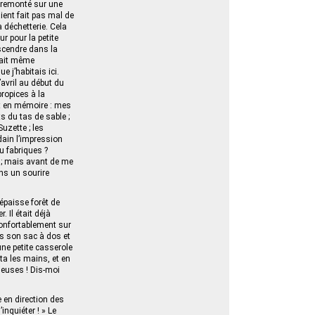
 remonté sur une
ent fait pas mal de
a déchetterie. Cela
r pour la petite
escendre dans la
était même
e j’habitais ici.
’avril au début du
propices à la
nt en mémoire : mes
ts du tas de sable ;
Suzette ; les
ain l’impression
u fabriques ?
l ; mais avant de me
ans un sourire
épaisse forêt de
 Il était déjà
onfortablement sur
s son sac à dos et
ne petite casserole
tta les mains, et en
ieuses ! Dis-moi
 en direction des
nquiéter ! » Le