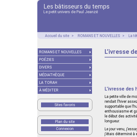
Les bâtisseurs du temps
Le petit univers de Paul Jeanzé
Accueil du site
>
ROMANS ET NOUVELLES
>
La tê
L’ivresse d
ROMANS ET NOUVELLES
POÉZIES
DIVERS
MÉDIATHÈQUE
LA TORAH
L’ivresse des
À MÉDITER
La petite ville de 
rendait l’hiver asse
Sites favoris
supportable que l’h
enthousiasme et ga
le début des activit
longueur.
Plan du site
Connexion
Le jour venu, j’essa
j’étais déterminé à