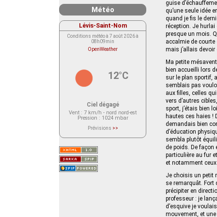
guise d’échauffemen
Météo
qu’une seule idée en
quand je fis le dern
Lévis-Saint-Nom
réception. Je hurla
presque un mois. Qu
Conditions météo à 7 août 2026 à
accalmie de courte d
08h09min
mais j’allais devoi
OpenWeather
Ma petite mésaventu
bien accueilli lors
12°C
sur le plan sportif, 
semblais pas vouloi
aux filles, celles q
vers d’autres cible
Ciel dégagé
sport, j’étais bien 
Vent
: 7 km/h - nord nord-est
hautes ces haies ! D
Pression
: 1024 mbar
demandais bien comm
Prévisions
>>
d’éducation physiqu
Le service OpenWeather ne fournit
actuellement aucune prévision
sembla plutôt équil
météorologique sur le lieu Lévis-
de poids. De façon 
Saint-Nom.
particulière au fur
Veuillez consulter le message du
service ci-dessous.
et notamment ceux q
(401 - Invalid API key. Please see
https://openweathermap.org/faq#error401
Je choisis un petit
for more info.)
se remarquât. Fort
précipiter en direct
professeur : je lanç
d’esquive je voulai
mouvement, et une f