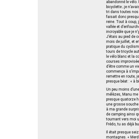
abandonné le vélo.
bicyclette ; je n’
tri dans toutes nos 
faisait donc presqu
reine. Tout à coup,
vallée et d’enfourch
incroyable que je n’
J’étais au pied de c
mois de juillet, et 
pratique du cyclism
tours de tricycle aut
le vélo blanc et la 
courses improvisée
d’être comme un vie
commença à s’impati
remettre en route, j
presque béat : « à bi
Un peu moins d’une 
mélèzes, Manu me mo
presque quatorze h
une grosse souche 
à ma grande surpris
de camping ainsi qu’
tournant vers moi u
Frédo, tu as déjà bu
Il était presque se
montagnes. « Merde 