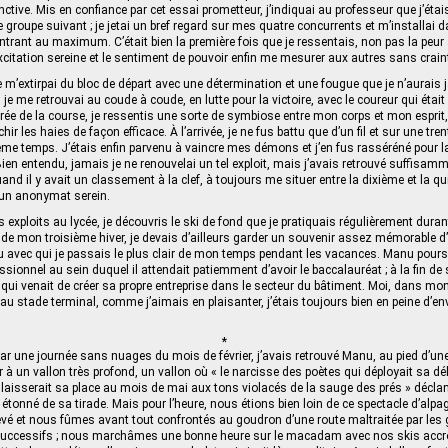
ctive. Mis en confiance par cet essai prometteur, j’indiquai au professeur que j’étais
 groupe suivant ; je jetai un bref regard sur mes quatre concurrents et m’installai
trant au maximum. C’était bien la première fois que je ressentais, non pas la peur
xcitation sereine et le sentiment de pouvoir enfin me mesurer aux autres sans craint
 je m’extirpai du bloc de départ avec une détermination et une fougue que je n’aurai
 je me retrouvai au coude à coude, en lutte pour la victoire, avec le coureur qui était
rée de la course, je ressentis une sorte de symbiose entre mon corps et mon esprit
r les haies de façon efficace. À l’arrivée, je ne fus battu que d’un fil et sur une tren
ème temps. J’étais enfin parvenu à vaincre mes démons et j’en fus rasséréné pour l
 Bien entendu, jamais je ne renouvelai un tel exploit, mais j’avais retrouvé suffisam
and il y avait un classement à la clef, à toujours me situer entre la dixième et la 
 un anonymat serein.
exploits au lycée, je découvris le ski de fond que je pratiquais régulièrement duran
 de mon troisième hiver, je devais d’ailleurs garder un souvenir assez mémorable 
avec qui je passais le plus clair de mon temps pendant les vacances. Manu pours
sionnel au sein duquel il attendait patiemment d’avoir le baccalauréat ; à la fin de s
e qui venait de créer sa propre entreprise dans le secteur du bâtiment. Moi, dans mon
 au stade terminal, comme j’aimais en plaisanter, j’étais toujours bien en peine d’e
*
r une journée sans nuages du mois de février, j’avais retrouvé Manu, au pied d’une 
r à un vallon très profond, un vallon où « le narcisse des poètes qui déployait sa dé
 laisserait sa place au mois de mai aux tons violacés de la sauge des prés » déc
étonné de sa tirade. Mais pour l’heure, nous étions bien loin de ce spectacle d’alpage
levé et nous fûmes avant tout confrontés au goudron d’une route maltraitée par les 
uccessifs ; nous marchâmes une bonne heure sur le macadam avec nos skis accro