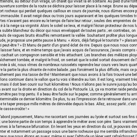
teindre, au détour d’un virage, un chalet qui vivait là en solitaire. Au pied d’une fon
couverture sombre de la route se déchira pour laisser place à la neige. Brune au dépar
fort rocheux qui perdait quelques cailloux en cours de journée, nous dûmes encore p
 immaculée. Il avait neigé deux ou trois jours auparavant et les quelques timides tr
tes n’avaient pas encore eu le temps de faire leur retour ; seules des empreintes de 
é à la neige sa virginité. Alors le soleil se leva, et malgré l’écran protecteur de nos 
a subite blancheur du décor qui nous enveloppait de toutes parts ; en contrebas, on 
seuls de vagues bruits étouffés remontaient la vallée. Souhaitant profiter plus long
de, je proposai une petite pause à Manu. « Alors, déjà fatigué le touriste ? » plaisanta-
ici peut-être ? » Et Manu de partir d’un grand éclat de rire. Depuis que nous nous con
 laisser faire, et en même temps que j’avais acquis de l’assurance, j’avais compris q
 cachait un compagnon sensible et très attachant. Les branches des mélèzes ploya
aîchement tombée, et malgré le froid, on sentait que le soleil sortait doucement de l’
née à ski, nous vîmes de nombreux ruisselets reprendre leur cours vers leurs quarti
 la partie la plus chiante de notre balade ; pas forcément la plus difficile, mais ce
anchement pas ma tasse de thé ! Maintenant que nous avons à la fois trouvé une bel
llons continuer dans le vallon que tu vois s’étendre au loin. Il est long, vraiment très
, mais il doit bien courir sur huit kilomètres ! Nous n’allons pas le suivre jusqu’au bou
 avant sur la droite en direction du col de la Pistourle. Là, ça va monter raide pend
omètre pas trop pentu. Il a beau être facile sur le papier, comme généralement tu arr
interminable ce dernier kilomètre. De plus, tu as l’impression de te retrouver dans une
e te taper presque mille mètres de dénivelée depuis le bas. Allez, assez parlé ; c’est 
 le casse-croûte ! »
bord joyeusement, Manu me racontant ses journées au lycée et surtout ses fins
it une bonne partie de son temps à apprendre le métier avec son père. Sans vraimen
es à la fameuse bifurcation. En levant les yeux en direction du col, je pouvais devin
nter et notamment un passage sous une barre rocheuse qui me sembla infranchissab
eux que nous étions en sueur, même si avec l’altitude un léger vent rafraîchissait l’