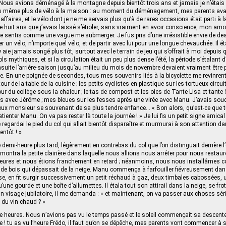
 Nous avions déménagé à la montagne depuis bientôt trois ans et jamais je n’étais
avais même plus de vélo à la maison : au moment du déménagement, mes parents avai
affaires, et le vélo dont je ne me servais plus qu’à de rares occasions était parti à l
e huit ans que j’avais laissé s’étioler, sans vraiment en avoir conscience, mon amou
 je sentis comme une vague me submerger. Je fus pris d’une irrésistible envie de d
er un vélo, n’importe quel vélo, et de partir avec lui pour une longue chevauchée. Il 
y aie jamais songé plus tôt, surtout avec le terrain de jeu qui s’offrait à moi depuis qu
ols mythiques, et si la circulation était un peu plus dense l’été, la période s’étalant d
ensuite l’arrière-saison jusqu’au milieu du mois de novembre devaient vraiment être 
e. En une poignée de secondes, tous mes souvenirs liés à la bicyclette me revinre
our de la table de la cuisine ; les petits cyclistes en plastique sur les tortueux circui
cour du collège sous la chaleur ; le tas de compost et les oies de Tante Lisa et tante 
s avec Jérôme ; mes bleues sur les fesses après une virée avec Manu. J’avais soud
ux monsieur se souvenant de sa plus tendre enfance… « Bon alors, qu’est-ce que t
enter Manu. On va pas rester là toute la journée ! » Je lui fis un petit signe amica
e regardai le pied du col qui allait bientôt disparaître et murmurai à son attention d
entôt ! »
demi-heure plus tard, légèrement en contrebas du col que l’on distinguait derrière l’
ntra la petite clairière dans laquelle nous allions nous arrêter pour nous restaurer.
eures et nous étions franchement en retard ; néanmoins, nous nous installâmes c
de bois qui dépassait de la neige. Manu commença à farfouiller fiévreusement dan
e, en fit surgir successivement un petit réchaud à gaz, deux timbales cabossées, u
une gourde et une boîte d’allumettes. Il étala tout son attirail dans la neige, se fro
n visage jubilatoire, il me demanda : « et maintenant, on va passer aux choses sér
 du vin chaud ? »
ize heures. Nous n’avions pas vu le temps passé et le soleil commençait sa descente
! tu as vu l’heure Frédo, il faut qu’on se dépêche, mes parents vont commencer à s’i