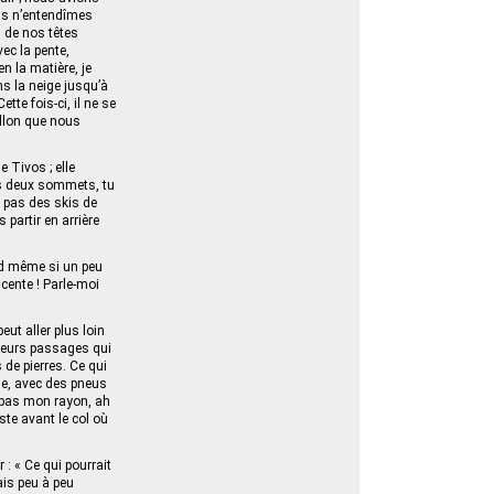
ous n’entendîmes
s de nos têtes
vec la pente,
n la matière, je
s la neige jusqu’à
tte fois-ci, il ne se
allon que nous
e Tivos ; elle
Ces deux sommets, tu
, pas des skis de
 partir en arrière
ond même si un peu
cente ! Parle-moi
eut aller plus loin
usieurs passages qui
de pierres. Ce qui
gne, avec des pneus
t pas mon rayon, ah
ste avant le col où
 : « Ce qui pourrait
vais peu à peu