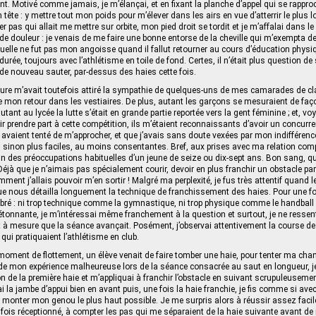
t. Motivé comme jamais, je m’élançai, et en fixant la planche d’appel qui se rapproc
 tête : y mettre tout mon poids pour m’élever dans les airs en vue d’atterrir le plus l
ier pas qui allait me mettre sur orbite, mon pied droit se tordit et je m’affalai dans l
i de douleur : je venais de me faire une bonne entorse de la cheville qui m’exempta d
elle ne fut pas mon angoisse quand il fallut retourner au cours d’éducation physi
urée, toujours avec l’athlétisme en toile de fond. Certes, il n’était plus question de
r de nouveau sauter, par‑dessus des haies cette fois.
re m’avait toutefois attiré la sympathie de quelques‑uns de mes camarades de clas
 de mon retour dans les vestiaires. De plus, autant les garçons se mesuraient de faç
autant au lycée la lutte s’était en grande partie reportée vers la gent féminine ; et, vo
r prendre part à cette compétition, ils m’étaient reconnaissants d’avoir un concur
ui avaient tenté de m’approcher, et que j’avais sans doute vexées par mon indifférence
s, sinon plus faciles, au moins consentantes. Bref, aux prises avec ma relation com
loin des préoccupations habituelles d’un jeune de seize ou dix-sept ans. Bon sang, qu’
éjà que je n’aimais pas spécialement courir, devoir en plus franchir un obstacle pare
ent j’allais pouvoir m’en sortir ! Malgré ma perplexité, je fus très attentif quand l
e nous détailla longuement la technique de franchissement des haies. Pour une foi
ibré : ni trop technique comme la gymnastique, ni trop physique comme le handball 
étonnante, je m’intéressai même franchement à la question et surtout, je ne resse
 et à mesure que la séance avançait. Posément, j’observai attentivement la course
ui pratiquaient l’athlétisme en club.
 moment de flottement, un élève venait de faire tomber une haie, pour tenter ma ch
 de mon expérience malheureuse lors de la séance consacrée au saut en longueur, 
ion de la première haie et m’appliquai à franchir l’obstacle en suivant scrupuleusem
ai la jambe d’appui bien en avant puis, une fois la haie franchie, je fis comme si av
s monter mon genou le plus haut possible. Je me surpris alors à réussir assez faci
ois réceptionné, à compter les pas qui me séparaient de la haie suivante avant d