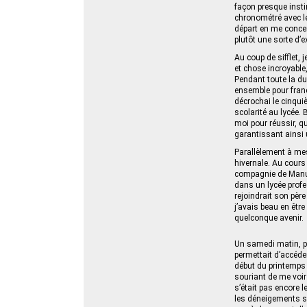
façon presque instin
chronométré avec le
départ en me concen
plutôt une sorte d’e
Au coup de sifflet,
et chose incroyable,
Pendant toute la du
ensemble pour franchi
décrochai le cinqui
scolarité au lycée.
moi pour réussir, qu
garantissant ainsi
Parallèlement à mes 
hivernale. Au cours
compagnie de Manu 
dans un lycée profes
rejoindrait son pèr
j’avais beau en être
quelconque avenir.
Un samedi matin, pa
permettait d’accéde
début du printemps
souriant de me voir 
s’était pas encore 
les déneigements s