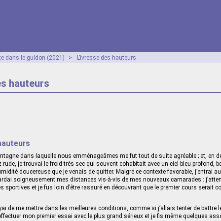
te dans le guidon (2021)
>
L’ivresse des hauteurs
es hauteurs
 hauteurs
montagne dans laquelle nous emménageâmes me fut tout de suite agréable ; et, en dép
z rude, je trouvai le froid très sec qui souvent cohabitait avec un ciel bleu profond,
umidité doucereuse que je venais de quitter. Malgré ce contexte favorable, j’entrai a
rdai soigneusement mes distances vis-à-vis de mes nouveaux camarades : j’atten
és sportives et je fus loin d’être rassuré en découvrant que le premier cours serait 
yai de me mettre dans les meilleures conditions, comme si j’allais tenter de battre 
 effectuer mon premier essai avec le plus grand sérieux et je fis même quelques a