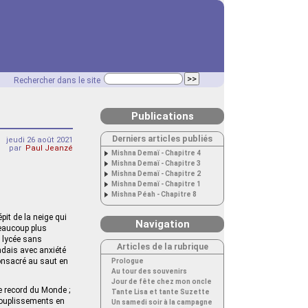
Rechercher dans le site
Publications
Derniers articles publiés
jeudi 26 août 2021
par
Paul Jeanzé
Mishna Demaï - Chapitre 4
Mishna Demaï - Chapitre 3
Mishna Demaï - Chapitre 2
Mishna Demaï - Chapitre 1
Mishna Péah - Chapitre 8
it de la neige qui
Navigation
 beaucoup plus
u lycée sans
Articles de la rubrique
dais avec anxiété
consacré au saut en
Prologue
Au tour des souvenirs
Jour de fête chez mon oncle
le record du Monde ;
Tante Lisa et tante Suzette
ssouplissements en
Un samedi soir à la campagne