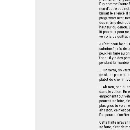
l’un comme l’autre 
rien d’autre que not
brisait le silence. 
progresser avec nos
dus même déchausser
hauteur du genou. Es
fit pas prier pour s
venions de quitter, i
« C’est beau hein ! 
culmine à près de t
peux les faire au p
fond : il y a des pe
pendant la montée. S
— On verra, on verr
de ski de piste ou 
plutôt du chemin q
— Ah non, pas du tou
dans le vallon. En r
empêchent tout véh
pourrait se faire, 
plus gros tu vois ;
ah ! Bon, ce n’est 
l’on pourra s’arrête
Cette halte m’avait 
se faire, c’est de m