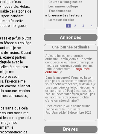
hait, je n’eus
Course à l’imagination
oin possible. Hélas,
Les années collège
e sable de la zone de
Transhumance
L’ivresse des hauteurs
e sport pendant
Le mountain bike
que après cette
 saut en longueur,
1
2
3
4
Annonces
se et je fus plutôt
on féroce au collège
Une journée ordinaire
yant que je ne
rent de moins. Quant
Aujourd’hui est une journée
, étaient parties
ordinaire... enfin je crois. Je profite
pliquée avec le
donc de cette journée ordinaire pour
mettre en ligne mon dernier roman,
elles étaient bien
intitulé sobrement...
une journée
il, je me
ordinaire
.
e professeur
Dans la mesure où j’aurai eu besoin
s, l’exercice me
d’un peu plus de quatre années pour
voir ce petit livre achevé, ne devrais-je
ou encore le lancer
pas considérer cette journée comme
ntis aucune tension
extraordinaire ? Peut-être... peut-être
pas. D’une certaine façon, n’est-il pas
 de mes camarades,
extraordinaire de pouvoir profiter
d’une journée ordinaire ?
Cher lecteur, je vous souhaite une
ance sans que cela
bonne journée... ordinaire.
je courus sans me
Paul Jeanzé, le 19 décembre 2025
ent les consignes du
ec ma jambe
lement le
Brèves
e recommencer, de