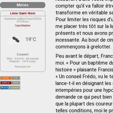
Météo
compter qu’il va falloir êtr
transforme en véritable s
Lévis-Saint-Nom
Pour limiter les risques d’
Conditions météo à 9 août 2026 à
07h18min
me placer très tôt sur la 
OpenWeather
présents et nous avons pr
19°C
incessante. Au bout de ci
commençons à grelotter.
Couvert
Peu avant le départ, Franci
Vent
: 5 km/h - est sud-est
Pression
: 1014 mbar
moi. « Pour un baptême du 
Prévisions
>>
histoire » plaisante Franc
Le service OpenWeather ne fournit
actuellement aucune prévision
météorologique sur le lieu Lévis-
« Un conseil Frédo, vu le
Saint-Nom.
Veuillez consulter le message du
lance-t-il en désignant le
service ci-dessous.
(401 - Invalid API key. Please see
intempéries pour une hypot
https://openweathermap.org/faq#error401
for more info.)
demande ce qui peut bien 
que la plupart des coureur
telles conditions, moi le p