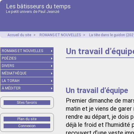
Les bâtisseurs du temps
Le petit univers de Paul Jeanzé
Accueil du site
>
ROMANS ET NOUVELLES
>
La tête dans le guidon (202
Un travail d’équip
ROMANS ET NOUVELLES
POÉZIES
DIVERS
MÉDIATHÈQUE
LA TORAH
Un travail d’équipe
À MÉDITER
Premier dimanche de mars. 
Sites favoris
matin et je viens de gare
rendre au départ, je dois p
Plan du site
déjà le froid et l’humidit
Connexion
recouvert d’une veste impe