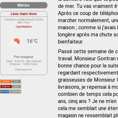
Météo
de mer. Tu vas vraiment êt
Après ce coup de téléphon
Lévis-Saint-Nom
marcher normalement, une 
Conditions météo à 8 août 2026 à
08h11min
maison ; comme si j’avais
OpenWeather
longère après ma chute so
16°C
bienfaiteur.
Passé cette semaine de co
Peu nuageux
travail. Monsieur Gontran 
Vent
: 9 km/h - est nord-est
Pression
: 1020 mbar
bonne chance pour la suite
Prévisions
>>
regardant respectivement 
Le service OpenWeather ne fournit
actuellement aucune prévision
météorologique sur le lieu Lévis-
graisseuses de Monsieur G
Saint-Nom.
Veuillez consulter le message du
livraisons, je repensai à m
service ci-dessous.
(401 - Invalid API key. Please see
combien de temps cela pou
https://openweathermap.org/faq#error401
for more info.)
ans, cinq ans ? Je ne m’en
cela me semblait une étern
magasin ne ressemblait pl