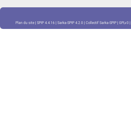
Plan du site
|
SPIP 4.4.16
|
Sarka-SPIP 4.2.0
|
Collectif Sarka-SPIP
|
GPLv3