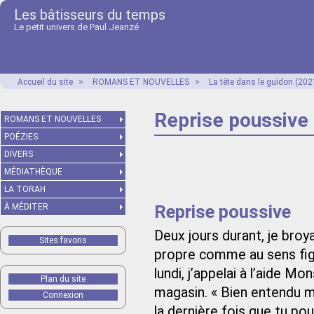
Les bâtisseurs du temps
Le petit univers de Paul Jeanzé
Accueil du site
>
ROMANS ET NOUVELLES
>
La tête dans le guidon (202
Reprise poussive
ROMANS ET NOUVELLES
POÉZIES
DIVERS
MÉDIATHÈQUE
LA TORAH
Reprise poussive
À MÉDITER
Deux jours durant, je broya
Sites favoris
propre comme au sens figu
lundi, j’appelai à l’aide M
Plan du site
magasin. « Bien entendu 
Connexion
la dernière fois que tu pou