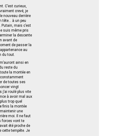
t. C’est curieux,
vraiment crevé, je
de nouveau derrière
en tête… à un peu
… Putain, mais c’est
; je suis même pris
terminer la descente
in avant de
 moment de passer la
 appartenance au
n du tout.
 m’auront ainsi en
du reste du
 toute la montée en
uis constamment
ler de toutes ses
noncer vingt
’ai roulé plus vite
nce à avoir mal aux
 plus trop quel
e finis la montée
e maintenir une
ière moi. Il ne faut
s forces vont te
avait été proche de
e cette tempête. Je