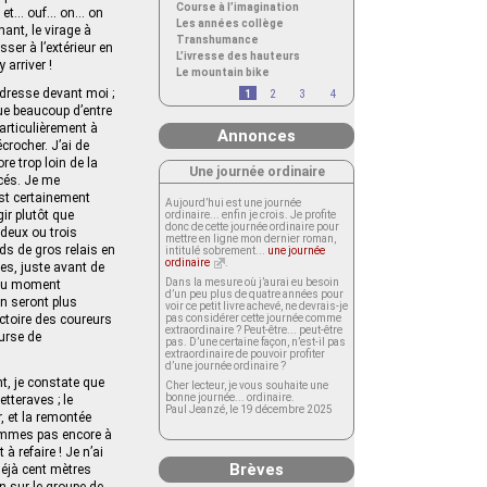
Course à l’imagination
sse et… ouf… on… on
Les années collège
ant, le virage à
Transhumance
sser à l’extérieur en
L’ivresse des hauteurs
 arriver !
Le mountain bike
 dresse devant moi ;
1
2
3
4
ue beaucoup d’entre
particulièrement à
Annonces
écrocher. J’ai de
re trop loin de la
Une journée ordinaire
acés. Je me
est certainement
Aujourd’hui est une journée
ir plutôt que
ordinaire... enfin je crois. Je profite
donc de cette journée ordinaire pour
deux ou trois
mettre en ligne mon dernier roman,
ds de gros relais en
intitulé sobrement...
une journée
ordinaire
.
ves, juste avant de
Dans la mesure où j’aurai eu besoin
 Au moment
d’un peu plus de quatre années pour
in seront plus
voir ce petit livre achevé, ne devrais-je
ectoire des coureurs
pas considérer cette journée comme
extraordinaire ? Peut-être... peut-être
urse de
pas. D’une certaine façon, n’est-il pas
extraordinaire de pouvoir profiter
d’une journée ordinaire ?
t, je constate que
Cher lecteur, je vous souhaite une
bonne journée... ordinaire.
tteraves ; le
Paul Jeanzé, le 19 décembre 2025
, et la remontée
sommes pas encore à
à refaire ! Je n’ai
Brèves
déjà cent mètres
on sur le groupe de