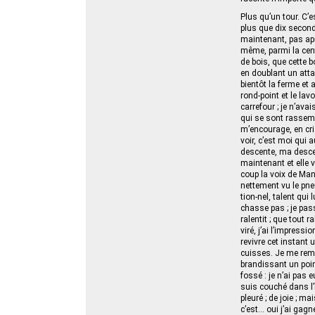
Plus qu’un tour. C’e
plus que dix second
maintenant, pas après
même, parmi la cent
de bois, que cette b
en doublant un attar
bientôt la ferme et 
rond‑point et le lav
carrefour ; je n’ava
qui se sont rassemb
m’encourage, en cria
voir, c’est moi qui
descente, ma descen
maintenant et elle v
coup la voix de Manu
nettement vu le pneu
tion-nel, talent qui
chasse pas ; je pass
ralentit ; que tout 
viré, j’ai l’impressi
revivre cet instant 
cuisses. Je me reme
brandissant un poin
fossé : je n’ai pas
suis couché dans l’
pleuré ; de joie ; m
c’est… oui j’ai gag