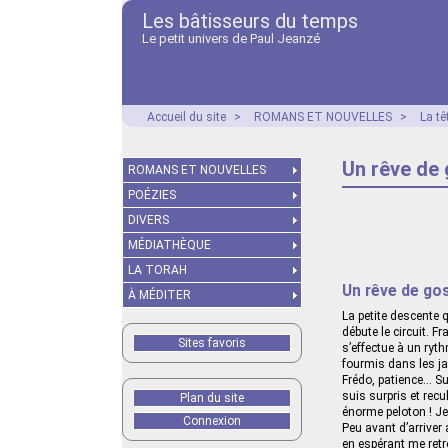
Les bâtisseurs du temps
Le petit univers de Paul Jeanzé
Accueil du site
>
ROMANS ET NOUVELLES
>
La tê
Un rêve de
ROMANS ET NOUVELLES
POÉZIES
DIVERS
MÉDIATHÈQUE
LA TORAH
Un rêve de go
À MÉDITER
La petite descente 
débute le circuit. 
Sites favoris
s’effectue à un ryth
fourmis dans les ja
Frédo, patience… Su
suis surpris et recu
Plan du site
énorme peloton ! Je
Connexion
Peu avant d’arriver 
en espérant me retr