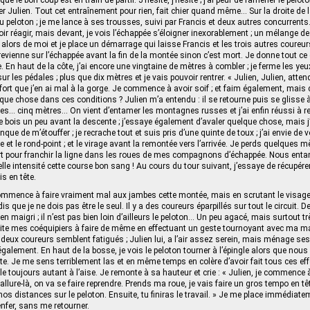
r Julien. Tout cet entraînement pour rien, fait chier quand même… Sur la droite de l
du peloton ; je me lance à ses trousses, suivi par Francis et deux autres concurrents. 
ir réagir, mais devant, je vois l’échappée s’éloigner inexorablement ; un mélange de
lors de moi et je place un démarrage qui laisse Francis et les trois autres coureurs 
vienne sur l’échappée avant la fin de la montée sinon c’est mort. Je donne tout ce qu
. En haut de la côte, j’ai encore une vingtaine de mètres à combler ; je ferme les yeu
r les pédales ; plus que dix mètres et je vais pouvoir rentrer. « Julien, Julien, atten
t fort que j’en ai mal à la gorge. Je commence à avoir soif ; et faim également, mai
ue chose dans ces conditions ? Julien m’a entendu : il se retourne puis se glisse à 
res… cinq mètres… On vient d’entamer les montagnes russes et j’ai enfin réussi à rej
Je bois un peu avant la descente ; j’essaye également d’avaler quelque chose, mais j
nque de m’étouffer ; je recrache tout et suis pris d’une quinte de toux ; j’ai envie de 
et le rond-point ; et le virage avant la remontée vers l’arrivée. Je perds quelques m
fort pour franchir la ligne dans les roues de mes compagnons d’échappée. Nous en
elle intensité cette course bon sang ! Au cours du tour suivant, j’essaye de récupére
 en tête.
commence à faire vraiment mal aux jambes cette montée, mais en scrutant le visag
s que je ne dois pas être le seul. Il y a des coureurs éparpillés sur tout le circuit. De
ien maigri ; il n’est pas bien loin d’ailleurs le peloton… Un peu agacé, mais surtout tr
ncite mes coéquipiers à faire de même en effectuant un geste tournoyant avec ma mai
 deux coureurs semblent fatigués ; Julien lui, a l’air assez serein, mais ménage ses 
galement. En haut de la bosse, je vois le peloton tourner à l’épingle alors que nou
ute. Je me sens terriblement las et en même temps en colère d’avoir fait tous ces eff
 toujours autant à l’aise. Je remonte à sa hauteur et crie : « Julien, je commence à
allure-là, on va se faire reprendre. Prends ma roue, je vais faire un gros tempo en tê
nos distances sur le peloton. Ensuite, tu finiras le travail. » Je me place immédiatem
enfer, sans me retourner.