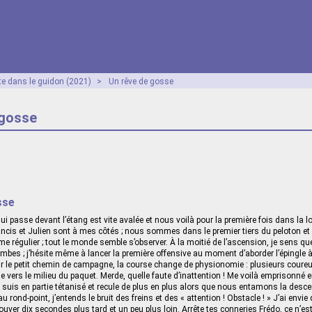
te dans le guidon (2021)
>
Un rêve de gosse
 gosse
sse
qui passe devant l’étang est vite avalée et nous voilà pour la première fois dans la 
Francis et Julien sont à mes côtés ; nous sommes dans le premier tiers du peloton e
me régulier ; tout le monde semble s’observer. À la moitié de l’ascension, je sens que
mbes ; j’hésite même à lancer la première offensive au moment d’aborder l’épingle à
r le petit chemin de campagne, la course change de physionomie : plusieurs coureur
le vers le milieu du paquet. Merde, quelle faute d’inattention ! Me voilà emprisonné 
 suis en partie tétanisé et recule de plus en plus alors que nous entamons la descen
au rond‑point, j’entends le bruit des freins et des « attention ! Obstacle ! » J’ai envie
ouver dix secondes plus tard et un peu plus loin. Arrête tes conneries Frédo, ce n’e