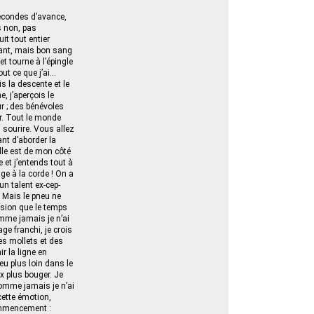
 secondes d’avance,
s non, pas
uit tout entier
nant, mais bon sang
t tourne à l’épingle
out ce que j’ai…
s la descente et le
e, j’aperçois le
ur ; des bénévoles
r. Tout le monde
n sourire. Vous allez
ant d’aborder la
lle est de mon côté
e et j’entends tout à
age à la corde ! On a
un talent ex-cep-
» Mais le pneu ne
ession que le temps
comme jamais je n’ai
age franchi, je crois
des mollets et des
r la ligne en
eu plus loin dans le
x plus bouger. Je
comme jamais je n’ai
cette émotion,
commencement :