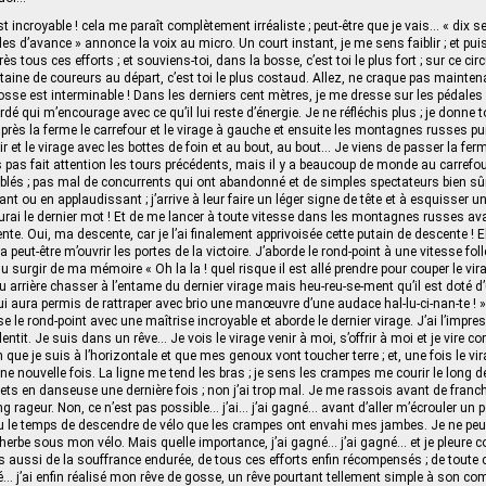
st incroyable ! cela me paraît complètement irréaliste ; peut-être que je vais… « dix
es d’avance » annonce la voix au micro. Un court instant, je me sens faiblir ; et pui
 tous ces efforts ; et souviens-toi, dans la bosse, c’est toi le plus fort ; sur ce circ
aine de coureurs au départ, c’est toi le plus costaud. Allez, ne craque pas mainte
osse est interminable ! Dans les derniers cent mètres, je me dresse sur les pédales e
dé qui m’encourage avec ce qu’il lui reste d’énergie. Je ne réfléchis plus ; je donne t
après la ferme le carrefour et le virage à gauche et ensuite les montagnes russes pui
oir et le virage avec les bottes de foin et au bout, au bout… Je viens de passer la ferm
is pas fait attention les tours précédents, mais il y a beaucoup de monde au carrefo
lés ; pas mal de concurrents qui ont abandonné et de simples spectateurs bien sû
nt ou en applaudissant ; j’arrive à leur faire un léger signe de tête et à esquisser u
 aurai le dernier mot ! Et de me lancer à toute vitesse dans les montagnes russes av
te. Oui, ma descente, car je l’ai finalement apprivoisée cette putain de descente ! E
a peut-être m’ouvrir les portes de la victoire. J’aborde le rond-point à une vitesse foll
 surgir de ma mémoire « Oh la la ! quel risque il est allé prendre pour couper le vir
 arrière chasser à l’entame du dernier virage mais heu-reu-se-ment qu’il est doté d’
 lui aura permis de rattraper avec brio une manœuvre d’une audace hal-lu-ci-nan-te ! 
e le rond-point avec une maîtrise incroyable et aborde le dernier virage. J’ai l’impr
ralentit. Je suis dans un rêve… Je vois le virage venir à moi, s’offrir à moi et je vire 
on que je suis à l’horizontale et que mes genoux vont toucher terre ; et, une fois le vir
une nouvelle fois. La ligne me tend les bras ; je sens les crampes me courir le long 
ts en danseuse une dernière fois ; non j’ai trop mal. Je me rassois avant de franchi
g rageur. Non, ce n’est pas possible… j’ai… j’ai gagné… avant d’aller m’écrouler un p
 eu le temps de descendre de vélo que les crampes ont envahi mes jambes. Je ne peu
herbe sous mon vélo. Mais quelle importance, j’ai gagné… j’ai gagné… et je pleure 
ais aussi de la souffrance endurée, de tous ces efforts enfin récompensés ; de toute 
né… j’ai enfin réalisé mon rêve de gosse, un rêve pourtant tellement simple à son 