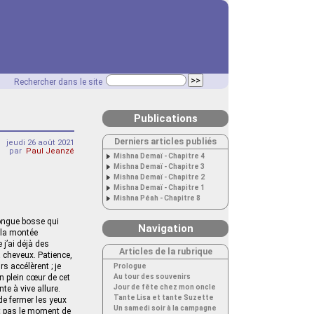
Rechercher dans le site
Publications
Derniers articles publiés
jeudi 26 août 2021
par
Paul Jeanzé
Mishna Demaï - Chapitre 4
Mishna Demaï - Chapitre 3
Mishna Demaï - Chapitre 2
Mishna Demaï - Chapitre 1
Mishna Péah - Chapitre 8
longue bosse qui
Navigation
t la montée
 j’ai déjà des
Articles de la rubrique
 cheveux. Patience,
s accélèrent ; je
Prologue
en plein cœur de cet
Au tour des souvenirs
Jour de fête chez mon oncle
te à vive allure.
Tante Lisa et tante Suzette
 de fermer les yeux
Un samedi soir à la campagne
st pas le moment de