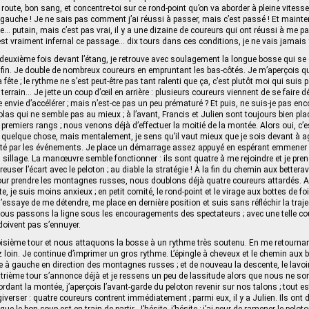
a route, bon sang, et concentre‑toi sur ce rond-point qu’on va aborder à pleine vite
a gauche ! Je ne sais pas comment j’ai réussi à passer, mais c’est passé ! Et mainten
ne… putain, mais c’est pas vrai, il y a une dizaine de coureurs qui ont réussi à me pa
l est vraiment infernal ce passage… dix tours dans ces conditions, je ne vais jamais y
deuxième fois devant l’étang, je retrouve avec soulagement la longue bosse qui se
enfin. Je double de nombreux coureurs en empruntant les bas-côtés. Je m’aperçois q
 fête ; le rythme ne s’est peut-être pas tant ralenti que ça, c’est plutôt moi qui suis 
e terrain… Je jette un coup d’œil en arrière : plusieurs coureurs viennent de se faire d
 envie d’accélérer ; mais n’est-ce pas un peu prématuré ? Et puis, ne suis-je pas enco
olas qui ne semble pas au mieux ; à l’avant, Francis et Julien sont toujours bien pl
 premiers rangs ; nous venons déjà d’effectuer la moitié de la montée. Alors oui, c’
 quelque chose, mais mentalement, je sens qu’il vaut mieux que je sois devant à ag
lotté par les événements. Je place un démarrage assez appuyé en espérant emmener 
illage. La manœuvre semble fonctionner : ils sont quatre à me rejoindre et je pren
creuser l’écart avec le peloton ; au diable la stratégie ! À la fin du chemin aux bettera
our prendre les montagnes russes, nous doublons déjà quatre coureurs attardés.
e, je suis moins anxieux ; en petit comité, le rond-point et le virage aux bottes de fo
J’essaye de me détendre, me place en dernière position et suis sans réfléchir la traj
Nous passons la ligne sous les encouragements des spectateurs ; avec une telle co
oivent pas s’ennuyer.
roisième tour et nous attaquons la bosse à un rythme très soutenu. En me retournan
 loin. Je continue d’imprimer un gros rythme. L’épingle à cheveux et le chemin aux be
age à gauche en direction des montagnes russes ; et de nouveau la descente, le lavoir
uatrième tour s’annonce déjà et je ressens un peu de lassitude alors que nous ne 
rdant la montée, j’aperçois l’avant‑garde du peloton revenir sur nos talons ; tout est 
iverser : quatre coureurs contrent immédiatement ; parmi eux, il y a Julien. Ils ont 
ue le bon coup est en train de partir. J’hésite, j’hésite ; j’ai peur de ramener le pelot