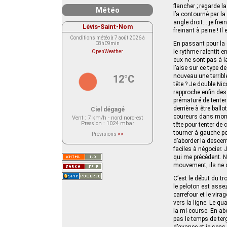
flancher ; regarde l
Météo
l’a contourné par l
angle droit… je frei
Lévis-Saint-Nom
freinant à peine ! I
Conditions météo à 7 août 2026 à
En passant pour la 
08h09min
le rythme ralentit 
OpenWeather
eux ne sont pas à la
l’aise sur ce type d
nouveau une terrible
12°C
tête ? Je double Nic
rapproche enfin des
prématuré de tenter
derrière à être bal
Ciel dégagé
coureurs dans mon s
Vent
: 7 km/h - nord nord-est
Pression
: 1024 mbar
tête pour tenter de 
tourner à gauche p
Prévisions
>>
Le service OpenWeather ne fournit
d’aborder la descent
actuellement aucune prévision
faciles à négocier. 
météorologique sur le lieu Lévis-
Saint-Nom.
qui me précèdent. 
Veuillez consulter le message du
mouvement, ils ne d
service ci-dessous.
(401 - Invalid API key. Please see
C’est le début du t
https://openweathermap.org/faq#error401
for more info.)
le peloton est assez
carrefour et le vir
vers la ligne. Le q
la mi-course. En abo
pas le temps de terg
d’avance et je sens q