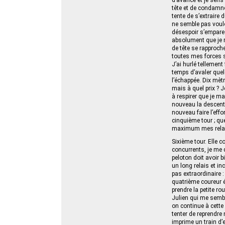
tête et de condamne
tente de s’extraire 
ne semble pas voulo
désespoir s’empare a
absolument que je re
de tête se rapproche
toutes mes forces su
J’ai hurlé tellemen
temps d’avaler quelq
l’échappée. Dix mèt
mais à quel prix ? 
à respirer que je ma
nouveau la descente 
nouveau faire l’ef
cinquième tour ; qu
maximum mes relais
Sixième tour. Elle 
concurrents, je me di
peloton doit avoir b
un long relais et i
pas extraordinaire :
quatrième coureur é
prendre la petite ro
Julien qui me semble
on continue à cette 
tenter de reprendre 
imprime un train d’