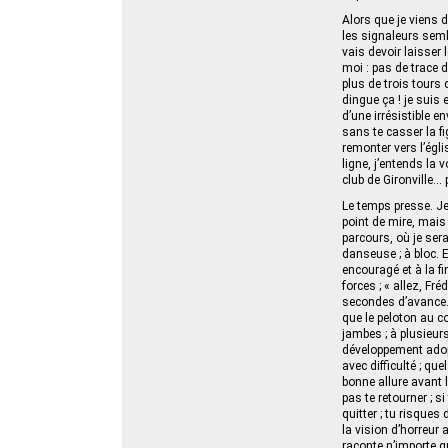
Alors que je viens 
les signaleurs semb
vais devoir laisser
moi : pas de trace d
plus de trois tours 
dingue ça ! je suis 
d’une irrésistible 
sans te casser la f
remonter vers l’égl
ligne, j’entends l
club de Gironville…
Le temps presse. Je
point de mire, mais 
parcours, où je ser
danseuse ; à bloc. E
encouragé et à la fi
forces ; « allez, Fr
secondes d’avance. 
que le peloton au 
jambes ; à plusieurs
développement adopte
avec difficulté ; qu
bonne allure avant l
pas te retourner ; s
quitter ; tu risques
la vision d’horreur
raconte n’importe 