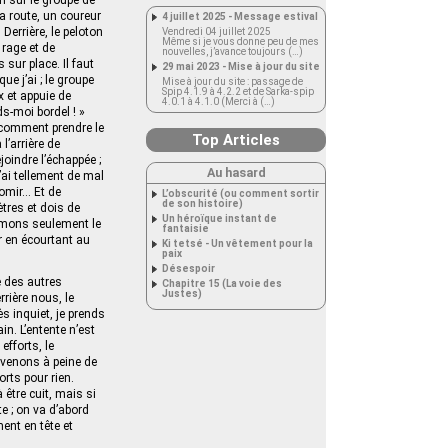
a route, un coureur
4 juillet 2025 - Message estival
Derrière, le peloton
Vendredi 04 juillet 2025
Même si je vous donne peu de mes
 rage et de
nouvelles, j’avance toujours (…)
sur place. Il faut
29 mai 2023 - Mise à jour du site
e j’ai ; le groupe
Mise à jour du site : passage de
Spip 4.1.9 à 4.2.2 et de Sarka-spip
x et appuie de
4.0.1 à 4.1.0 (Merci à (…)
ds-moi bordel ! »
s comment prendre le
Top Articles
l’arrière de
oindre l’échappée ;
Au hasard
’ai tellement de mal
vomir… Et de
L’obscurité (ou comment sortir
de son histoire)
ètres et dois de
Un héroïque instant de
tamons seulement le
fantaisie
r en écourtant au
Ki tetsé - Un vêtement pour la
paix
Désespoir
e des autres
Chapitre 15 (La voie des
Justes)
rrière nous, le
ès inquiet, je prends
n. L’entente n’est
efforts, le
s venons à peine de
orts pour rien.
 être cuit, mais si
te ; on va d’abord
ent en tête et