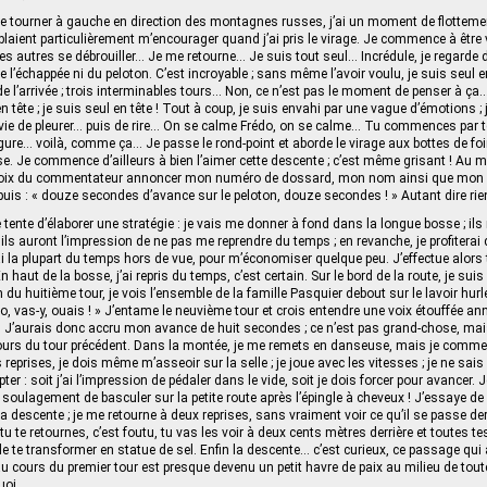
de tourner à gauche en direction des montagnes russes, j’ai un moment de flottemen
laient particulièrement m’encourager quand j’ai pris le virage. Je commence à être 
 les autres se débrouiller… Je me retourne… Je suis tout seul… Incrédule, je regarde 
e l’échappée ni du peloton. C’est incroyable ; sans même l’avoir voulu, je suis seul 
de l’arrivée ; trois interminables tours… Non, ce n’est pas le moment de penser à ça
en tête ; je suis seul en tête ! Tout à coup, je suis envahi par une vague d’émotions 
envie de pleurer… puis de rire… On se calme Frédo, on se calme… Tu commences par 
igure… voilà, comme ça… Je passe le rond-point et aborde le virage aux bottes de fo
ise. Je commence d’ailleurs à bien l’aimer cette descente ; c’est même grisant ! Au
a voix du commentateur annoncer mon numéro de dossard, mon nom ainsi que mon
 puis : « douze secondes d’avance sur le peloton, douze secondes ! » Autant dire rie
 tente d’élaborer une stratégie : je vais me donner à fond dans la longue bosse ; ils
ils auront l’impression de ne pas me reprendre du temps ; en revanche, je profiterai 
ai la plupart du temps hors de vue, pour m’économiser quelque peu. J’effectue alors
n haut de la bosse, j’ai repris du temps, c’est certain. Sur le bord de la route, je s
n du huitième tour, je vois l’ensemble de la famille Pasquier debout sur le lavoir hur
édo, vas-y, ouais ! » J’entame le neuvième tour et crois entendre une voix étouffée an
J’aurais donc accru mon avance de huit secondes ; ce n’est pas grand‑chose, mais j
cours du tour précédent. Dans la montée, je me remets en danseuse, mais je comme
 reprises, je dois même m’asseoir sur la selle ; je joue avec les vitesses ; je ne sais
r : soit j’ai l’impression de pédaler dans le vide, soit je dois forcer pour avancer. J
el soulagement de basculer sur la petite route après l’épingle à cheveux ! J’essaye d
a descente ; je me retourne à deux reprises, sans vraiment voir ce qu’il se passe derr
i tu te retournes, c’est foutu, tu vas les voir à deux cents mètres derrière et toutes te
 de te transformer en statue de sel. Enfin la descente… c’est curieux, ce passage qui 
 au cours du premier tour est presque devenu un petit havre de paix au milieu de tout
quoi…