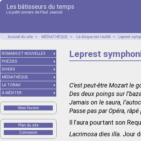
Les bâtisseurs du temps
Le petit univers de Paul Jeanzé
Accueil du site
>
MÉDIATHÈQUE
>
Le disque est rouillé
>
Leprest symph
Leprest symphoniq
ROMANS ET NOUVELLES
POÉZIES
DIVERS
MÉDIATHÈQUE
C’est peut-être Mozart le 
LA TORAH
Des deux poings sur l’baza
À MÉDITER
Jamais on le saura, l’auto
Sites favoris
Passe pas par Opéra, râpé 
Il l’aura pourtant son Re
Plan du site
Connexion
Lacrimosa dies illa.
Jour de