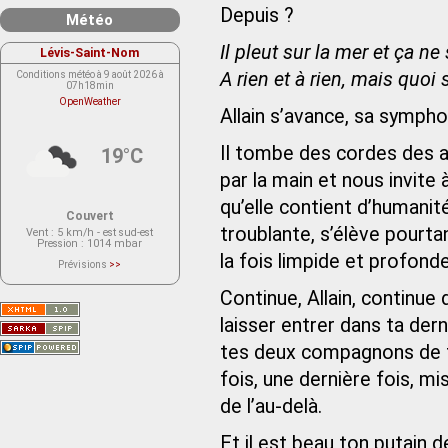
Depuis ?
Météo
Il pleut sur la mer et ça ne 
Lévis-Saint-Nom
A rien et à rien, mais quoi 
Conditions météo à 9 août 2026 à
07h18min
OpenWeather
Allain s’avance, sa symp
Il tombe des cordes des 
19°C
par la main et nous invite à
qu’elle contient d’humanit
Couvert
troublante, s’élève pourt
Vent
: 5 km/h - est sud-est
Pression
: 1014 mbar
la fois limpide et profonde
Prévisions
>>
Le service OpenWeather ne fournit
actuellement aucune prévision
Continue, Allain, continue
météorologique sur le lieu Lévis-
Saint-Nom.
Veuillez consulter le message du
laisser entrer dans ta der
service ci-dessous.
(401 - Invalid API key. Please see
tes deux compagnons de to
https://openweathermap.org/faq#error401
for more info.)
fois, une dernière fois, 
de l’au-delà.
Et il est beau ton putain d