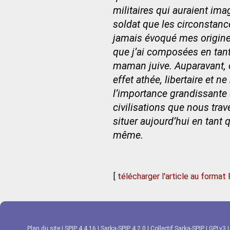
militaires qui auraient im
soldat que les circonstanc
jamais évoqué mes origines
que j’ai composées en tant 
maman juive. Auparavant, c
effet athée, libertaire et 
l’importance grandissante 
civilisations que nous tra
situer aujourd’hui en tant q
même.
[
télécharger l'article au format
Plan du site
|
SPIP 4.4.16
|
Sarka-SPIP 4.2.0
|
Collectif Sarka-SPIP
|
GPLv3