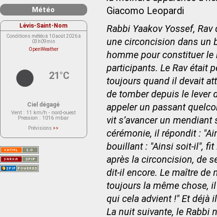
Météo
Giacomo Leopardi
Lévis-Saint-Nom
Rabbi Yaakov Yossef, Rav d
Conditions météo à 10 août 2026 à
une circoncision dans un b
03h09min
OpenWeather
homme pour constituer le 
participants. Le Rav était p
21°C
toujours quand il devait a
de tomber depuis le lever 
Ciel dégagé
appeler un passant quelco
Vent
: 11 km/h - nord-ouest
Pression
: 1016 mbar
vit s’avancer un mendiant 
Prévisions
>>
cérémonie, il répondit : "Ain
Le service OpenWeather ne fournit
actuellement aucune prévision
météorologique sur le lieu Lévis-
bouillant : "Ainsi soit-il",
Saint-Nom.
Veuillez consulter le message du
après la circoncision, de se
service ci-dessous.
(401 - Invalid API key. Please see
dit-il encore. Le maître de
https://openweathermap.org/faq#error401
for more info.)
toujours la même chose, il
qui cela advient !" Et déjà i
La nuit suivante, le Rabbi 