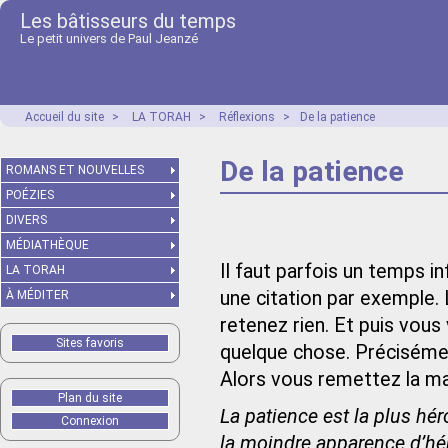
Les bâtisseurs du temps
Le petit univers de Paul Jeanzé
Accueil du site
>
LA TORAH
>
Réflexions
>
De la patience
De la patience
ROMANS ET NOUVELLES
POÉZIES
DIVERS
MÉDIATHÈQUE
Il faut parfois un temps 
LA TORAH
une citation par exemple. 
À MÉDITER
retenez rien. Et puis vous
Sites favoris
quelque chose. Préciséme
Alors vous remettez la mai
Plan du site
La patience est la plus hér
Connexion
la moindre apparence d’hé