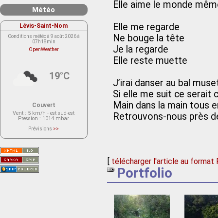
Elle aime le monde même
Météo
Elle me regarde
Lévis-Saint-Nom
Ne bouge la tête
Conditions météo à 9 août 2026 à
07h18min
Je la regarde
OpenWeather
Elle reste muette
19°C
J’irai danser au bal muse
Si elle me suit ce serait
Main dans la main tous 
Couvert
Vent
: 5 km/h - est sud-est
Retrouvons-nous près de
Pression
: 1014 mbar
Prévisions
>>
Le service OpenWeather ne fournit
actuellement aucune prévision
météorologique sur le lieu Lévis-
Saint-Nom.
Veuillez consulter le message du
[
télécharger l'article au format
service ci-dessous.
(401 - Invalid API key. Please see
Portfolio
https://openweathermap.org/faq#error401
for more info.)