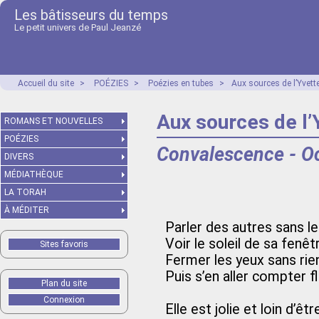
Les bâtisseurs du temps
Le petit univers de Paul Jeanzé
Accueil du site
>
POÉZIES
>
Poézies en tubes
>
Aux sources de l’Yvett
Aux sources de l’
ROMANS ET NOUVELLES
POÉZIES
Convalescence - O
DIVERS
MÉDIATHÈQUE
LA TORAH
À MÉDITER
Parler des autres sans l
Voir le soleil de sa fenêt
Sites favoris
Fermer les yeux sans ri
Puis s’en aller compter f
Plan du site
Connexion
Elle est jolie et loin d’êt