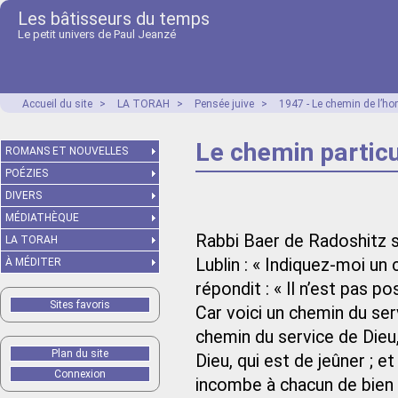
Les bâtisseurs du temps
Le petit univers de Paul Jeanzé
Accueil du site
>
LA TORAH
>
Pensée juive
>
1947 - Le chemin de l’h
Le chemin particu
ROMANS ET NOUVELLES
POÉZIES
DIVERS
MÉDIATHÈQUE
Rabbi Baer de Radoshitz su
LA TORAH
Lublin : « Indiquez-moi un
À MÉDITER
répondit : « Il n’est pas p
Sites favoris
Car voici un chemin du servi
chemin du service de Dieu, 
Plan du site
Dieu, qui est de jeûner ; et
Connexion
incombe à chacun de bien 