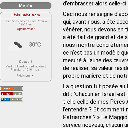
d’embrasser alors celle-ci
Météo
Ceci nous renseigne d’abo
Lévis-Saint-Nom
qui, avant nous, a été acc
Conditions météo à 9 août 2026 à
12h11min
vénérer, nous devons en ti
OpenWeather
a été fait de grand et de 
30°C
nous montre concrètement 
ce n’est pas un modèle que
mesuré à l’aune des œuv
Couvert
Vent
: 8 km/h - nord nord-est
de réaliser, sa valeur rési
Pression
: 1016 mbar
propre manière et de notr
Prévisions
>>
Le service OpenWeather ne fournit
actuellement aucune prévision
météorologique sur le lieu Lévis-
La question fut posée au M
Saint-Nom.
Veuillez consulter le message du
dit : "Chacun en Israël e
service ci-dessous.
(401 - Invalid API key. Please see
t-elle celle de mes Pères
https://openweathermap.org/faq#error401
for more info.)
l’entendre ? Et comment n
Patriarches ? » Le Maggid 
service nouveau, chacun un 