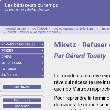
Les bâtisseurs du temps
Le petit univers de Paul Jeanzé
Accueil du site
>
LA TORAH
>
Les commentaires de la Torah
>
En co
>
Miketz - Refuser ou accepter le monde ?
Miketz - Refuser
ROMANS ET NOUVELLES
POÉZIES
Par Gérard Touaty
DIVERS
MÉDIATHÈQUE
LA TORAH
Le monde est un rêve exp
À MÉDITER
rêve qui nécessite une in
Sites favoris
que nos Maîtres rapprochen
Pour reprendre la termino
Plan du site
domaines : le monde sensib
Connexion