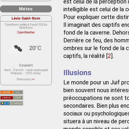
est celui de la perception
intelligible est celui de la
Météo
Pour expliquer cette distin
Lévis-Saint-Nom
Il imaginait des captifs e
Conditions météo à 9 août 2026 à
09h49min
fond de la caverne. Dehors 
OpenWeather
Derrière ce feu, des homm
20°C
ombres sur le fond de la 
captifs, la réalité
[
2
]
.
Couvert
Vent
: 5 km/h - nord nord-ouest
Illusions
Pression
: 1015 mbar
Prévisions
>>
Le monde pour un Juif pro
Le service OpenWeather ne fournit
actuellement aucune prévision
bien souvent nous intéresse
météorologique sur le lieu Lévis-
Saint-Nom.
Veuillez consulter le message du
préoccupations ne sont to
service ci-dessous.
(401 - Invalid API key. Please see
secondaires. Bien plus e
https://openweathermap.org/faq#error401
for more info.)
sociaux ou psychologiques
situera à un niveau de pe