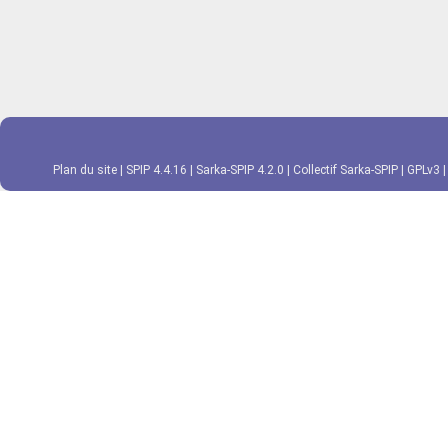
Plan du site
|
SPIP 4.4.16
|
Sarka-SPIP 4.2.0
|
Collectif Sarka-SPIP
|
GPLv3