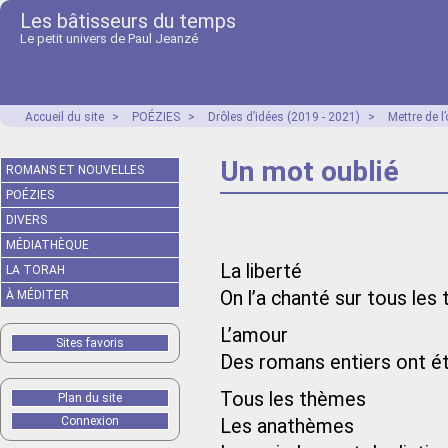
Les bâtisseurs du temps
Le petit univers de Paul Jeanzé
Accueil du site
>
POÉZIES
>
Drôles d’idées (2019 - 2021)
>
Mettre de 
Un mot oublié
ROMANS ET NOUVELLES
POÉZIES
DIVERS
MÉDIATHÈQUE
La liberté
LA TORAH
On l’a chanté sur tous les
À MÉDITER
L’amour
Sites favoris
Des romans entiers ont é
Tous les thèmes
Plan du site
Connexion
Les anathèmes