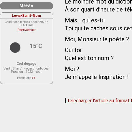
Le moindre mot du diction
Météo
À son quart d’heure de tél
Lévis-Saint-Nom
Mais… qui es-tu
Conditions météo à 6 août 2026 à
06h08min
Toi qui te caches sous cet
OpenWeather
Moi, Monsieur le poète ?
15°C
Oui toi
Quel est ton nom ?
Ciel dégagé
Moi ?
Vent
: 8 km/h - ouest nord-ouest
Pression
: 1022 mbar
Je m’appelle Inspiration !
Prévisions
>>
Le service OpenWeather ne fournit
actuellement aucune prévision
météorologique sur le lieu Lévis-
Saint-Nom.
Veuillez consulter le message du
service ci-dessous.
[
télécharger l'article au format
(401 - Invalid API key. Please see
https://openweathermap.org/faq#error401
for more info.)