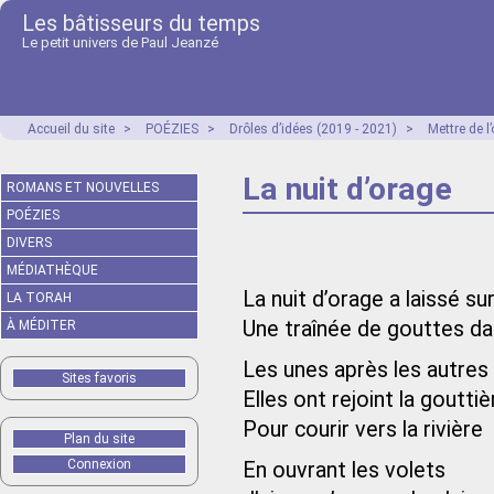
Les bâtisseurs du temps
Le petit univers de Paul Jeanzé
Accueil du site
>
POÉZIES
>
Drôles d’idées (2019 - 2021)
>
Mettre de 
La nuit d’orage
ROMANS ET NOUVELLES
POÉZIES
DIVERS
MÉDIATHÈQUE
La nuit d’orage a laissé su
LA TORAH
Une traînée de gouttes da
À MÉDITER
Les unes après les autres
Sites favoris
Elles ont rejoint la gouttiè
Pour courir vers la rivière
Plan du site
Connexion
En ouvrant les volets