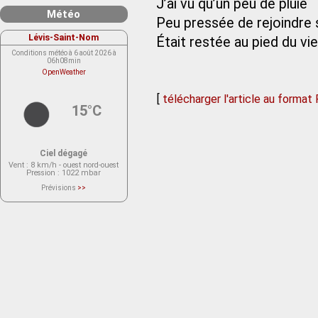
J’ai vu qu’un peu de pluie
Météo
Peu pressée de rejoindre 
Lévis-Saint-Nom
Était restée au pied du vie
Conditions météo à 6 août 2026 à
06h08min
OpenWeather
[
télécharger l'article au format
15°C
Ciel dégagé
Vent
: 8 km/h - ouest nord-ouest
Pression
: 1022 mbar
Prévisions
>>
Le service OpenWeather ne fournit
actuellement aucune prévision
météorologique sur le lieu Lévis-
Saint-Nom.
Veuillez consulter le message du
service ci-dessous.
(401 - Invalid API key. Please see
https://openweathermap.org/faq#error401
for more info.)