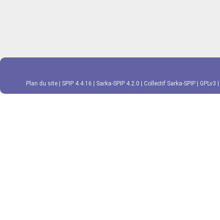
Plan du site
|
SPIP 4.4.16
|
Sarka-SPIP 4.2.0
|
Collectif Sarka-SPIP
|
GPLv3