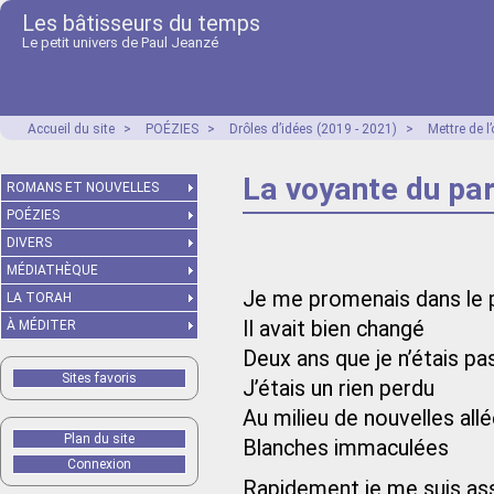
Les bâtisseurs du temps
Le petit univers de Paul Jeanzé
Accueil du site
>
POÉZIES
>
Drôles d’idées (2019 - 2021)
>
Mettre de 
La voyante du pa
ROMANS ET NOUVELLES
POÉZIES
DIVERS
MÉDIATHÈQUE
Je me promenais dans le 
LA TORAH
Il avait bien changé
À MÉDITER
Deux ans que je n’étais pa
Sites favoris
J’étais un rien perdu
Au milieu de nouvelles all
Plan du site
Blanches immaculées
Connexion
Rapidement je me suis ass