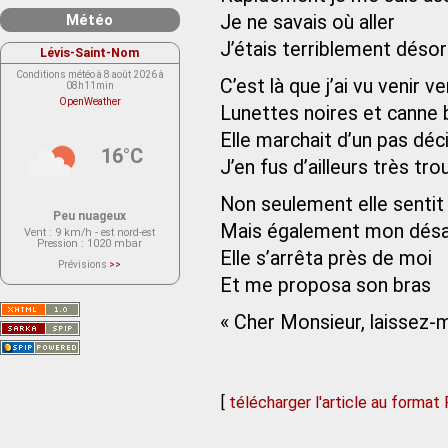
Météo
Je ne savais où aller
J’étais terriblement désor
Lévis-Saint-Nom
Conditions météo à 8 août 2026 à
C’est là que j’ai vu venir 
08h11min
OpenWeather
Lunettes noires et canne 
Elle marchait d’un pas déc
16°C
J’en fus d’ailleurs très tro
Non seulement elle senti
Peu nuageux
Mais également mon désa
Vent
: 9 km/h - est nord-est
Pression
: 1020 mbar
Elle s’arrêta près de moi
Prévisions
>>
Le service OpenWeather ne fournit
Et me proposa son bras
actuellement aucune prévision
météorologique sur le lieu Lévis-
Saint-Nom.
« Cher Monsieur, laissez-
Veuillez consulter le message du
service ci-dessous.
(401 - Invalid API key. Please see
https://openweathermap.org/faq#error401
for more info.)
[
télécharger l'article au format