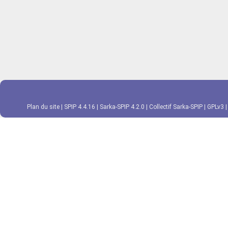
Plan du site
|
SPIP 4.4.16
|
Sarka-SPIP 4.2.0
|
Collectif Sarka-SPIP
|
GPLv3