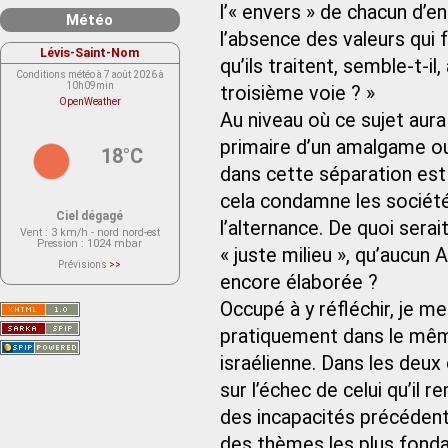
l’« envers » de chacun d’
Météo
l’absence des valeurs qui f
Lévis-Saint-Nom
qu’ils traitent, semble-t-i
Conditions météo à 7 août 2026 à
10h09min
troisième voie ? »
OpenWeather
Au niveau où ce sujet aura é
primaire d’un amalgame ou
18°C
dans cette séparation est 
cela condamne les sociét
Ciel dégagé
l’alternance. De quoi serai
Vent
: 3 km/h - nord nord-est
Pression
: 1024 mbar
« juste milieu », qu’aucun
Prévisions
>>
Le service OpenWeather ne fournit
encore élaborée ?
actuellement aucune prévision
météorologique sur le lieu Lévis-
Occupé à y réfléchir, je 
Saint-Nom.
Veuillez consulter le message du
service ci-dessous.
pratiquement dans le même
(401 - Invalid API key. Please see
https://openweathermap.org/faq#error401
israélienne. Dans les deux 
for more info.)
sur l’échec de celui qu’il
des incapacités précédent
des thèmes les plus fond