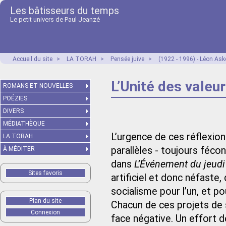
Les bâtisseurs du temps
Le petit univers de Paul Jeanzé
Accueil du site
>
LA TORAH
>
Pensée juive
>
(1922 - 1996) - Léon As
L’Unité des valeu
ROMANS ET NOUVELLES
POÉZIES
DIVERS
MÉDIATHÈQUE
L’urgence de ces réflexi
LA TORAH
parallèles - toujours féc
À MÉDITER
dans
L’Événement du jeudi
Sites favoris
artificiel et donc néfaste,
socialisme pour l’un, et po
Plan du site
Chacun de ces projets de 
Connexion
face négative. Un effort d