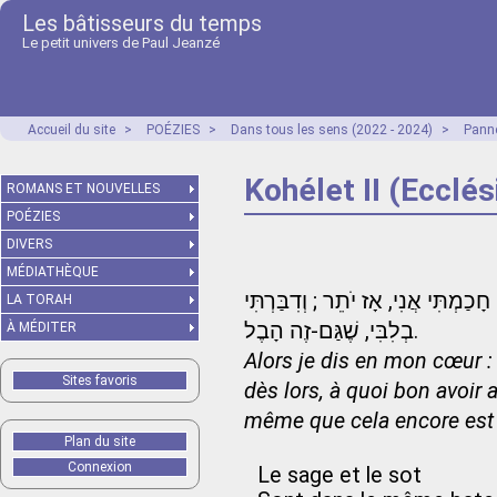
Les bâtisseurs du temps
Le petit univers de Paul Jeanzé
Accueil du site
>
POÉZIES
>
Dans tous les sens (2022 - 2024)
>
Panne
Kohélet II (Ecclés
ROMANS ET NOUVELLES
POÉZIES
DIVERS
MÉDIATHÈQUE
חָכַמְתִּי אֲנִי, אָז יֹתֵר ; וְדִבַּרְתִּי
LA TORAH
בְלִבִּי, שֶׁגַּם-זֶה הָבֶל.
À MÉDITER
Alors je dis en mon cœur :
Sites favoris
dès lors, à quoi bon avoir 
même que cela encore est 
Plan du site
Connexion
Le sage et le sot