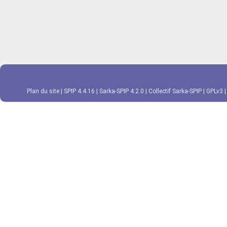
Plan du site
|
SPIP 4.4.16
|
Sarka-SPIP 4.2.0
|
Collectif Sarka-SPIP
|
GPLv3