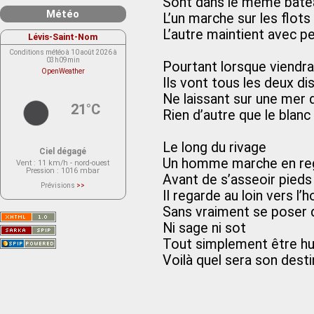
Sont dans le même bate
Météo
L’un marche sur les flots
L’autre maintient avec pe
Lévis-Saint-Nom
Conditions météo à 10 août 2026 à
03h09min
Pourtant lorsque viendr
OpenWeather
Ils vont tous les deux di
Ne laissant sur une mer 
21°C
Rien d’autre que le blanc
Le long du rivage
Ciel dégagé
Un homme marche en reg
Vent
: 11 km/h - nord-ouest
Pression
: 1016 mbar
Avant de s’asseoir pieds
Prévisions
>>
Il regarde au loin vers l’h
Le service OpenWeather ne fournit
actuellement aucune prévision
météorologique sur le lieu Lévis-
Sans vraiment se poser 
Saint-Nom.
Veuillez consulter le message du
Ni sage ni sot
service ci-dessous.
(401 - Invalid API key. Please see
Tout simplement être h
https://openweathermap.org/faq#error401
for more info.)
Voilà quel sera son desti