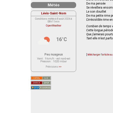
De ma pensée
Météo
Se réveillera ensom
Le son douillet
Lévis-Saint-Nom
De ma petite rime p
Conditions météo à 8 août 2026 à
L’irrésistible rime en
08h11min
OpenWeather
Combien de temps va
Cette longue période
Que j’aimerais pourt
16°C
Tant elle m’est parf
Peu nuageux
[
télécharger l'article a
Vent
: 9 km/h - est nord-est
Pression
: 1020 mbar
Prévisions
>>
Le service OpenWeather ne fournit
actuellement aucune prévision
météorologique sur le lieu Lévis-
Saint-Nom.
Veuillez consulter le message du
service ci-dessous.
(401 - Invalid API key. Please see
https://openweathermap.org/faq#error401
for more info.)