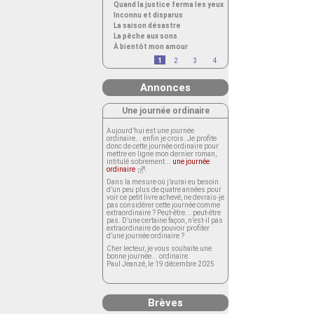
Quand la justice ferma les yeux
Inconnu et disparus
La saison désastre
La pêche aux sons
À bientôt mon amour
1
2
3
4
Annonces
Une journée ordinaire
Aujourd’hui est une journée
ordinaire... enfin je crois. Je profite
donc de cette journée ordinaire pour
mettre en ligne mon dernier roman,
intitulé sobrement...
une journée
ordinaire
.
Dans la mesure où j’aurai eu besoin
d’un peu plus de quatre années pour
voir ce petit livre achevé, ne devrais-je
pas considérer cette journée comme
extraordinaire ? Peut-être... peut-être
pas. D’une certaine façon, n’est-il pas
extraordinaire de pouvoir profiter
d’une journée ordinaire ?
Cher lecteur, je vous souhaite une
bonne journée... ordinaire.
Paul Jeanzé, le 19 décembre 2025
Brèves