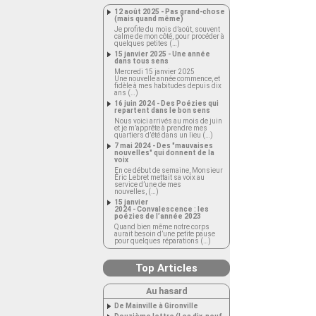
12 août 2025 - Pas grand-chose
(mais quand même)
Je profite du mois d’août, souvent
calme de mon côté, pour procéder à
quelques petites (…)
15 janvier 2025 - Une année
dans tous sens
Mercredi 15 janvier 2025
Une nouvelle année commence, et
fidèle à mes habitudes depuis dix
ans (…)
16 juin 2024 - Des Poézies qui
repartent dans le bon sens
Nous voici arrivés au mois de juin
et je m’apprête à prendre mes
quartiers d’été dans un lieu (…)
7 mai 2024 - Des "mauvaises
nouvelles" qui donnent de la
voix
En ce début de semaine, Monsieur
Éric Lebret mettait sa voix au
service d’une de mes
nouvelles, (…)
15 janvier
2024 - Convalescence : les
poézies de l’année 2023
Quand bien même notre corps
aurait besoin d’une petite pause
pour quelques réparations (…)
Top Articles
Au hasard
De Mainville à Gironville