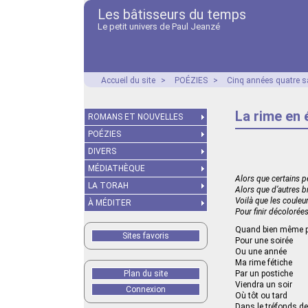
Les bâtisseurs du temps
Le petit univers de Paul Jeanzé
Accueil du site
>
POÉZIES
>
Cinq années quatre s
La rime en 
ROMANS ET NOUVELLES
POÉZIES
DIVERS
MÉDIATHÈQUE
Alors que certains p
LA TORAH
Alors que d’autres b
Voilà que les couleu
À MÉDITER
Pour finir décolorée
Quand bien même p
Sites favoris
Pour une soirée
Ou une année
Ma rime fétiche
Plan du site
Par un postiche
Viendra un soir
Connexion
Où tôt ou tard
Dans le tréfonds 