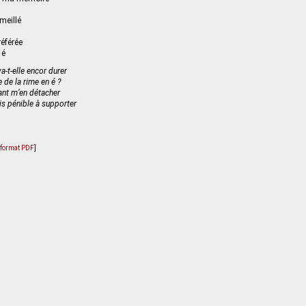
meillé
référée
 é
-t-elle encor durer
 de la rime en é ?
ant m’en détacher
ois pénible à supporter
u format PDF
]