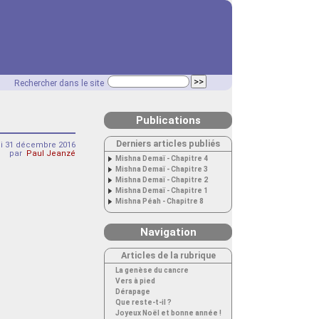
Rechercher dans le site
Publications
Derniers articles publiés
i 31 décembre 2016
par
Paul Jeanzé
Mishna Demaï - Chapitre 4
Mishna Demaï - Chapitre 3
Mishna Demaï - Chapitre 2
Mishna Demaï - Chapitre 1
Mishna Péah - Chapitre 8
Navigation
Articles de la rubrique
La genèse du cancre
Vers à pied
Dérapage
Que reste-t-il ?
Joyeux Noël et bonne année !