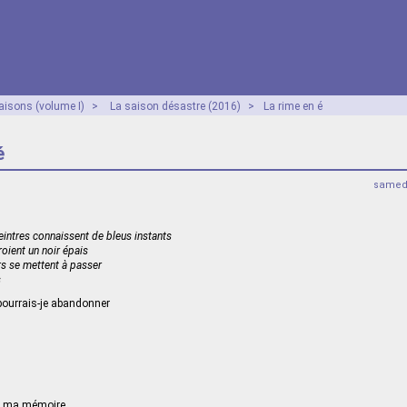
aisons (volume I)
>
La saison désastre (2016)
>
La rime en é
é
samed
eintres connaissent de bleus instants
roient un noir épais
rs se mettent à passer
s
ourrais-je abandonner
de ma mémoire