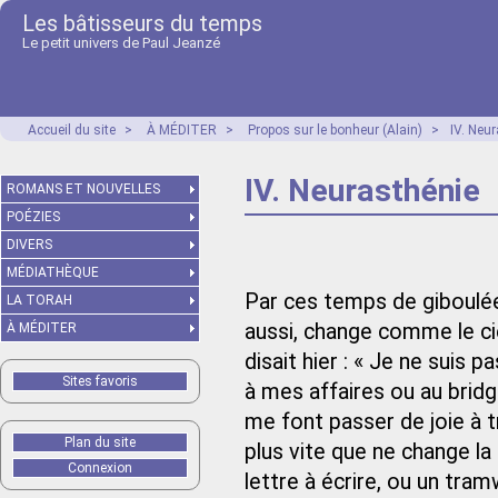
Les bâtisseurs du temps
Le petit univers de Paul Jeanzé
Accueil du site
>
À MÉDITER
>
Propos sur le bonheur (Alain)
>
IV. Neu
IV. Neurasthénie
ROMANS ET NOUVELLES
POÉZIES
DIVERS
MÉDIATHÈQUE
Par ces temps de giboulé
LA TORAH
aussi, change comme le cie
À MÉDITER
disait hier : « Je ne suis 
Sites favoris
à mes affaires ou au bridg
me font passer de joie à tr
Plan du site
plus vite que ne change l
Connexion
lettre à écrire, ou un tr