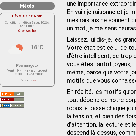
une importance extraordin
Météo
En vain je raisonne et je m
Lévis-Saint-Nom
mes raisons ne sonnent pa
Conditions météo à 8 août 2026 à
08h11min
un mot, je me sens neuras
OpenWeather
Laissez, lui dis-je, les g
16°C
Votre état est celui de t
d’être intelligent, de tro
vous êtes tantôt joyeux, t
Peu nuageux
Vent
: 9 km/h - est nord-est
même, parce que votre joie
Pression
: 1020 mbar
motifs que vous connaiss
Prévisions
>>
Le service OpenWeather ne fournit
actuellement aucune prévision
météorologique sur le lieu Lévis-
En réalité, les motifs qu’
Saint-Nom.
Veuillez consulter le message du
tout dépend de notre corps
service ci-dessous.
(401 - Invalid API key. Please see
robuste passe chaque jour 
https://openweathermap.org/faq#error401
for more info.)
la tension, et bien des foi
d’attention, la lecture et 
descend là-dessus, comme 