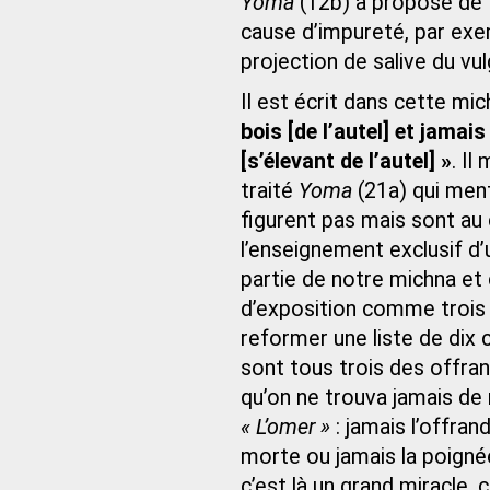
Yoma
(12b) à propose de 
cause d’impureté, par exe
projection de salive du vu
Il est écrit dans cette mic
bois [de l’autel] et jamai
[s’élevant de l’autel] »
. Il
traité
Yoma
(21a) qui men
figurent pas mais sont au
l’enseignement exclusif d
partie de notre michna et
d’exposition comme trois 
reformer une liste de dix c
sont tous trois des offrand
qu’on ne trouva jamais de m
« L’omer »
: jamais l’offrand
morte ou jamais la poigné
c’est là un grand miracle, ca