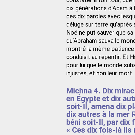
constater à ton tour, que l
dix générations d’Adam à N
des dix paroles avec lesque
déluge sur terre qu’après
Noé ne put sauver que sa 
qu’Abraham sauva le monde 
montré la même patience 
conduisit au repentir. Et
pour lui que le monde subsis
injustes, et non leur mort.
Michna 4. Dix mirac
en Égypte et dix aut
soit-Il, amena dix p
dix autres à la mer 
béni soit-Il, par dix
« Ces dix fois-là il