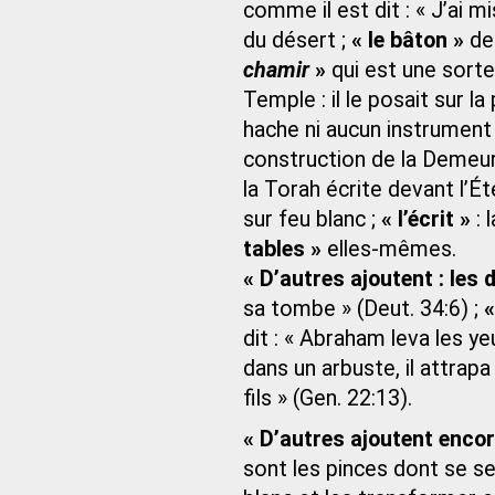
comme il est dit : « J’ai m
du désert ;
« le bâton »
de 
chamir
»
qui est une sorte
Temple : il le posait sur la 
hache ni aucun instrument 
construction de la Demeure 
la Torah écrite devant l’Ét
sur feu blanc ;
« l’écrit »
: 
tables »
elles-mêmes.
« D’autres ajoutent : les
sa tombe » (Deut. 34:6) ;
«
dit : « Abraham leva les ye
dans un arbuste, il attrapa
fils » (Gen. 22:13).
« D’autres ajoutent encore
sont les pinces dont se se