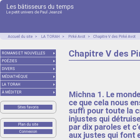
Les bâtisseurs du temps
Le petit univers de Paul Jeanzé
Accueil du site
>
LA TORAH
>
Pirké Avot
>
Chapitre V des Pirké Avot
Chapitre V des Pi
ROMANS ET NOUVELLES
POÉZIES
DIVERS
MÉDIATHÈQUE
LA TORAH
Michna 1. Le monde a
À MÉDITER
ce que cela nous ens
Sites favoris
suffi pour toute la c
injustes qui détruis
Plan du site
par dix paroles et c
Connexion
aux justes qui font 