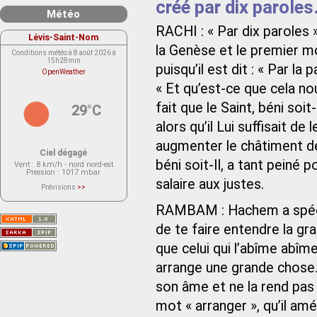
créé par dix paroles
Météo
RACHI : « Par dix paroles », 
Lévis-Saint-Nom
la Genèse et le premier m
Conditions météo à 8 août 2026 à
15h28min
puisqu’il est dit : « Par la 
OpenWeather
« Et qu’est-ce que cela no
fait que le Saint, béni soi
29°C
alors qu’il Lui suffisait de
augmenter le châtiment des
Ciel dégagé
béni soit-Il, a tant peiné 
Vent
: 8 km/h - nord nord-est
Pression
: 1017 mbar
salaire aux justes.
Prévisions
>>
Le service OpenWeather ne fournit
actuellement aucune prévision
RAMBAM : Hachem a spécifi
météorologique sur le lieu Lévis-
Saint-Nom.
de te faire entendre la gra
Veuillez consulter le message du
service ci-dessous.
(401 - Invalid API key. Please see
que celui qui l’abîme abîm
https://openweathermap.org/faq#error401
for more info.)
arrange une grande chose. 
son âme et ne la rend pas
mot « arranger », qu’il am