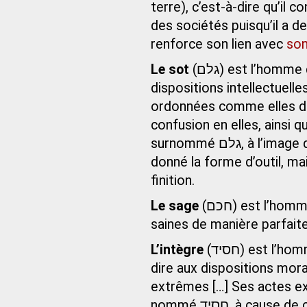
terre), c’est-à-dire qu’il c
des sociétés puisqu’il a d
renforce son lien avec
son
Le sot
(גלם) est l’homme qui a des dispositions morales et des
dispositions intellectuelle
ordonnées comme elles devr
confusion en elles, ainsi q
surnommé גלם, à l’image d’un outil que fabrique l’artisan, auquel il aurait déjà
donné la forme d’outil, m
finition.
Le sage
(חכם) est l’homme qui a acquis les deux sortes de dispositions
saines de manière parfaite
L’intègre
(חסיד) est l’homme sage en tant qu’il ajoute à l’intégrité, c’est-à-
dire aux dispositions mora
extrêmes […] Ses actes ex
nommé חסיד, à cause de cet ajout. Car le dépassement de la mesure d’une