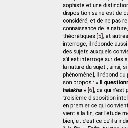
sophiste et une distincti
disposition saine est de q
considéré, et de ne pas r
connaissance de la nature, 
théorétiques
[
5
]
, et autre
interroge, il réponde aussi
des sujets auxquels convien
s’il est interrogé sur des 
la nature du sujet ; ainsi, 
phénomène], il répond du p
son propos :
« Il questio
halakha
»
[
6
]
, ce qui n’es
troisième disposition inte
en premier ce qui convient
vient à la fin, car l’étude
bien, et c’est ce qu’il a ind