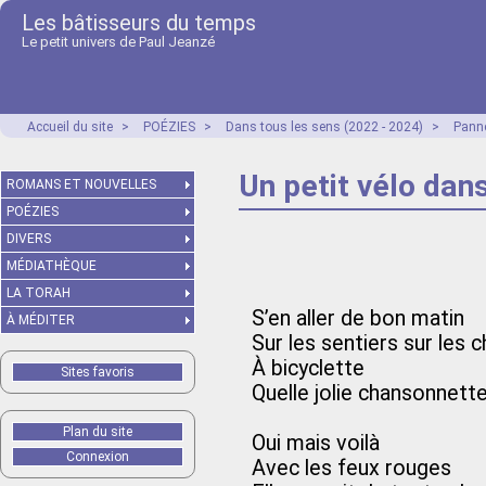
Les bâtisseurs du temps
Le petit univers de Paul Jeanzé
Accueil du site
>
POÉZIES
>
Dans tous les sens (2022 - 2024)
>
Panne
Un petit vélo dans
ROMANS ET NOUVELLES
POÉZIES
DIVERS
MÉDIATHÈQUE
LA TORAH
S’en aller de bon matin
À MÉDITER
Sur les sentiers sur les 
À bicyclette
Sites favoris
Quelle jolie chansonnett
Plan du site
Oui mais voilà
Connexion
Avec les feux rouges