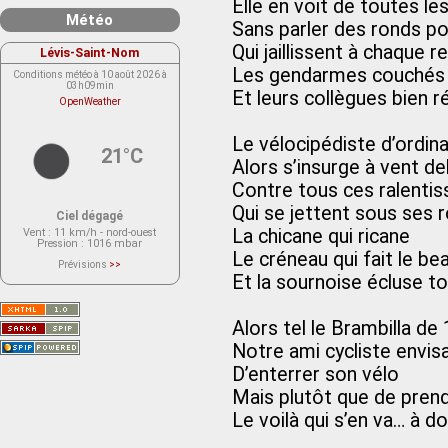
Elle en voit de toutes le
Météo
Sans parler des ronds po
Qui jaillissent à chaque r
Lévis-Saint-Nom
Les gendarmes couchés
Conditions météo à 10 août 2026 à
03h09min
Et leurs collègues bien ré
OpenWeather
Le vélocipédiste d’ordinai
21°C
Alors s’insurge à vent d
Contre tous ces ralentis
Qui se jettent sous ses 
Ciel dégagé
La chicane qui ricane
Vent
: 11 km/h - nord-ouest
Pression
: 1016 mbar
Le créneau qui fait le be
Prévisions
>>
Le service OpenWeather ne fournit
Et la sournoise écluse t
actuellement aucune prévision
météorologique sur le lieu Lévis-
Saint-Nom.
Veuillez consulter le message du
Alors tel le Brambilla de
service ci-dessous.
(401 - Invalid API key. Please see
Notre ami cycliste envis
https://openweathermap.org/faq#error401
for more info.)
D’enterrer son vélo
Mais plutôt que de pren
Le voilà qui s’en va… à do