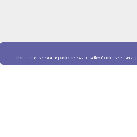
Plan du site
|
SPIP 4.4.16
|
Sarka-SPIP 4.2.0
|
Collectif Sarka-SPIP
|
GPLv3