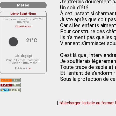
J’entrerais doucement pa
Météo
Un soir d’été
À cet instant si charman
Lévis-Saint-Nom
Juste après que soit pa
Conditions météo à 10 août 2026 à
03h09min
Car si les enfants aiment
OpenWeather
Pour construire des chât
Ils n’aiment pas que les 
21°C
Viennent s’immiscer sou
C’est là que j’interviendra
Ciel dégagé
Je soufflerais légèrement
Vent
: 11 km/h - nord-ouest
Pression
: 1016 mbar
Toute trace de sable et 
Prévisions
>>
Le service OpenWeather ne fournit
Et l’enfant de s’endormir
actuellement aucune prévision
météorologique sur le lieu Lévis-
Sous la protection de ce
Saint-Nom.
Veuillez consulter le message du
service ci-dessous.
(401 - Invalid API key. Please see
https://openweathermap.org/faq#error401
for more info.)
[
télécharger l'article au format