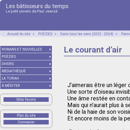
Les bâtisseurs du temps
Le petit univers de Paul Jeanzé
Accueil du site
>
POÉZIES
>
Dans tous les sens (2022 - 2024)
>
Panne
Le courant d’air
ROMANS ET NOUVELLES
POÉZIES
DIVERS
MÉDIATHÈQUE
LA TORAH
J’aimerais être un léger 
À MÉDITER
Une sorte d’oiseau invisi
Une âme restée en conta
Sites favoris
Mais qui n’aurait plus à s
Ni de la haie de son voisi
Plan du site
Et encore moins de la p
Connexion