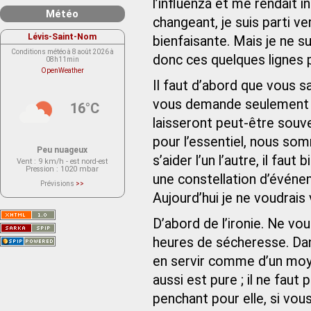
l’influenza et me rendait in
Météo
changeant, je suis parti v
Lévis-Saint-Nom
bienfaisante. Mais je ne 
Conditions météo à 8 août 2026 à
donc ces quelques lignes 
08h11min
OpenWeather
Il faut d’abord que vous s
vous demande seulement de
16°C
laisseront peut-être souve
pour l’essentiel, nous som
Peu nuageux
s’aider l’un l’autre, il fa
Vent
: 9 km/h - est nord-est
Pression
: 1020 mbar
une constellation d’événe
Prévisions
>>
Le service OpenWeather ne fournit
Aujourd’hui je ne voudrais
actuellement aucune prévision
météorologique sur le lieu Lévis-
Saint-Nom.
D’abord de l’ironie. Ne vou
Veuillez consulter le message du
service ci-dessous.
(401 - Invalid API key. Please see
heures de sécheresse. Da
https://openweathermap.org/faq#error401
for more info.)
en servir comme d’un moyen
aussi est pure ; il ne faut
penchant pour elle, si vou