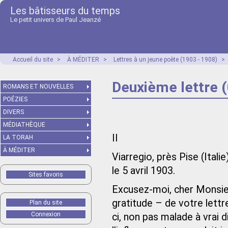
Les bâtisseurs du temps
Le petit univers de Paul Jeanzé
Accueil du site
>
À MÉDITER
>
Lettres à un jeune poète (1903 - 1908)
>
Deuxième lettre (
ROMANS ET NOUVELLES
POÉZIES
DIVERS
MÉDIATHÈQUE
II
LA TORAH
À MÉDITER
Viarregio, près Pise (Italie)
le 5 avril 1903.
Sites favoris
Excusez-moi, cher Monsieu
gratitude – de votre lettr
Plan du site
Connexion
ci, non pas malade à vrai d