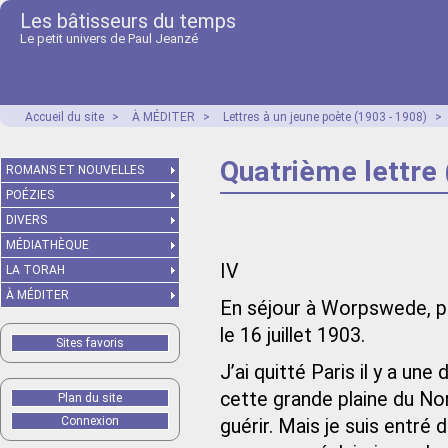
Les bâtisseurs du temps
Le petit univers de Paul Jeanzé
Accueil du site
>
À MÉDITER
>
Lettres à un jeune poète (1903 - 1908)
>
Quatrième lettre (
ROMANS ET NOUVELLES
POÉZIES
DIVERS
MÉDIATHÈQUE
IV
LA TORAH
À MÉDITER
En séjour à Worpswede, p
le 16 juillet 1903.
Sites favoris
J’ai quitté Paris il y a une
cette grande plaine du Nor
Plan du site
Connexion
guérir. Mais je suis entré 