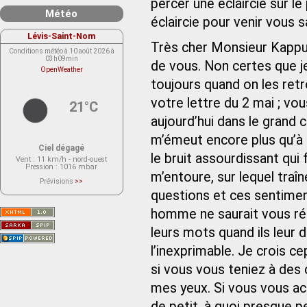
percer une éclaircie sur le
Météo
éclaircie pour venir vous s
Lévis-Saint-Nom
Très cher Monsieur Kappus
Conditions météo à 10 août 2026 à
03h09min
de vous. Non certes que je 
OpenWeather
toujours quand on les retr
votre lettre du 2 mai ; vo
21°C
aujourd’hui dans le grand c
m’émeut encore plus qu’à 
Ciel dégagé
le bruit assourdissant qui 
Vent
: 11 km/h - nord-ouest
Pression
: 1016 mbar
m’entoure, sur lequel traî
Prévisions
>>
Le service OpenWeather ne fournit
questions et ces sentiment
actuellement aucune prévision
météorologique sur le lieu Lévis-
homme ne saurait vous rép
Saint-Nom.
Veuillez consulter le message du
service ci-dessous.
leurs mots quand ils leur 
(401 - Invalid API key. Please see
https://openweathermap.org/faq#error401
l’inexprimable. Je crois 
for more info.)
si vous vous teniez à des
mes yeux. Si vous vous accr
de petit, à quoi presque p