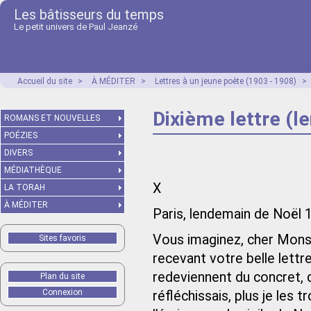
Les bâtisseurs du temps
Le petit univers de Paul Jeanzé
Accueil du site
>
À MÉDITER
>
Lettres à un jeune poète (1903 - 1908)
>
Dixième lettre (
ROMANS ET NOUVELLES
POÉZIES
DIVERS
MÉDIATHÈQUE
X
LA TORAH
À MÉDITER
Paris, lendemain de Noël 
Vous imaginez, cher Monsie
Sites favoris
recevant votre belle lett
redeviennent du concret, d
Plan du site
Connexion
réfléchissais, plus je les