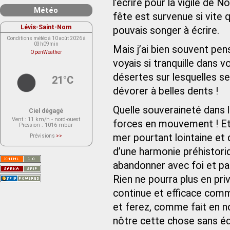
l’écrire pour la vigile de No
Météo
fête est survenue si vite 
Lévis-Saint-Nom
pouvais songer à écrire.
Conditions météo à 10 août 2026 à
03h09min
Mais j’ai bien souvent pe
OpenWeather
voyais si tranquille dans 
désertes sur lesquelles s
21°C
dévorer à belles dents !
Quelle souveraineté dans le
Ciel dégagé
Vent
: 11 km/h - nord-ouest
forces en mouvement ! Et 
Pression
: 1016 mbar
mer pourtant lointaine et 
Prévisions
>>
Le service OpenWeather ne fournit
actuellement aucune prévision
d’une harmonie préhistori
météorologique sur le lieu Lévis-
Saint-Nom.
abandonner avec foi et pat
Veuillez consulter le message du
service ci-dessous.
(401 - Invalid API key. Please see
Rien ne pourra plus en priv
https://openweathermap.org/faq#error401
for more info.)
continue et efficace comm
et ferez, comme fait en n
nôtre cette chose sans équ