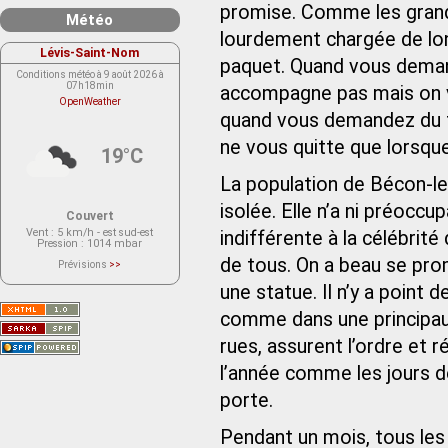
promise. Comme les grands 
Météo
lourdement chargée de lo
Lévis-Saint-Nom
paquet. Quand vous deman
Conditions météo à 9 août 2026 à
07h18min
accompagne pas mais on vo
OpenWeather
quand vous demandez du f
ne vous quitte que lorsque
19°C
La population de Bécon-les
isolée. Elle n’a ni préoccu
Couvert
Vent
: 5 km/h - est sud-est
indifférente à la célébrité 
Pression
: 1014 mbar
de tous. On a beau se pro
Prévisions
>>
Le service OpenWeather ne fournit
actuellement aucune prévision
une statue. Il n’y a point d
météorologique sur le lieu Lévis-
Saint-Nom.
comme dans une principauté
Veuillez consulter le message du
service ci-dessous.
(401 - Invalid API key. Please see
rues, assurent l’ordre et 
https://openweathermap.org/faq#error401
for more info.)
l’année comme les jours d
porte.
Pendant un mois, tous les