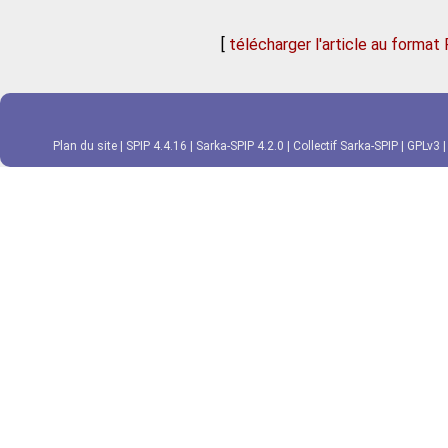
[
télécharger l'article au format
Plan du site
|
SPIP 4.4.16
|
Sarka-SPIP 4.2.0
|
Collectif Sarka-SPIP
|
GPLv3