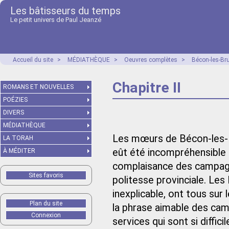
Les bâtisseurs du temps
Le petit univers de Paul Jeanzé
Accueil du site
>
MÉDIATHÈQUE
>
Oeuvres complètes
>
Bécon-les-Br
Chapitre II
ROMANS ET NOUVELLES
POÉZIES
DIVERS
MÉDIATHÈQUE
Les mœurs de Bécon-les-Br
LA TORAH
eût été incompréhensible q
À MÉDITER
complaisance des campagne
Sites favoris
politesse provinciale. Les
inexplicable, ont tous sur l
Plan du site
la phrase aimable des camp
Connexion
services qui sont si diffici