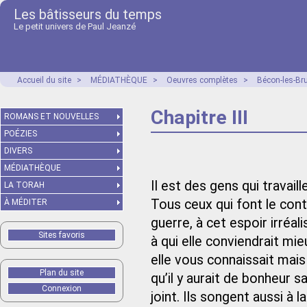
Les bâtisseurs du temps
Le petit univers de Paul Jeanzé
Accueil du site
>
MÉDIATHÈQUE
>
Oeuvres complètes
>
Bécon-les-Br
Chapitre III
ROMANS ET NOUVELLES
POÉZIES
DIVERS
MÉDIATHÈQUE
Il est des gens qui travai
LA TORAH
Tous ceux qui font le con
À MÉDITER
guerre, à cet espoir irréal
Sites favoris
à qui elle conviendrait mie
elle vous connaissait mais 
Plan du site
qu’il y aurait de bonheur sa
Connexion
joint. Ils songent aussi à