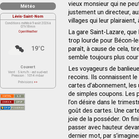
vieux monsieur qui ne peut
Météo
justement un directeur, au
Lévis-Saint-Nom
villages qui leur plairaient
Conditions météo à 9 août 2026 à
07h18min
La gare Saint-Lazare, que 
OpenWeather
trop lourde pour Bécon-les
19°C
paraît, à cause de cela, tire
semble toujours plus court
Couvert
Les voyageurs de banlieue
Vent
: 5 km/h - est sud-est
Pression
: 1014 mbar
recoins. Ils connaissent le
Prévisions
>>
cartes d’abonnement, les
Le service OpenWeather ne fournit
actuellement aucune prévision
météorologique sur le lieu Lévis-
de simples coupons. Les 
Saint-Nom.
Veuillez consulter le message du
l’on désire dans le trimestr
service ci-dessous.
(401 - Invalid API key. Please see
goût des cartes. Une carte
https://openweathermap.org/faq#error401
for more info.)
joie de la posséder. On fi
passer avec hauteur devant
dernier mot, par s’imaginer