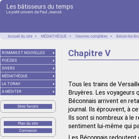
Les bâtisseurs du temps
Le petit univers de Paul Jeanzé
Accueil du site
>
MÉDIATHÈQUE
>
Oeuvres complètes
>
Bécon-les-Br
Chapitre V
ROMANS ET NOUVELLES
POÉZIES
DIVERS
MÉDIATHÈQUE
Tous les trains de Versail
LA TORAH
Bruyères. Les voyageurs qu
À MÉDITER
Béconnais arrivent en retar
Sites favoris
journal. Ils éprouvent, à 
Ils sont si nombreux à le 
Plan du site
sentiment lui-même qui pas
Connexion
Les Béconnais redoutent ch