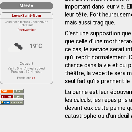
Météo
important dans leur vie. 
leur tête. Fort heureuseme
Lévis-Saint-Nom
mais aussi tragique.
Conditions météo à 9 août 2026 à
07h18min
OpenWeather
C’est une supposition que
que celle d’une mort retard
19°C
ce cas, le service serait 
qu’il reprît normalement. 
Couvert
chance dans la vie et qui 
Vent
: 5 km/h - est sud-est
Pression
: 1014 mbar
théâtre, la vedette sera m
Prévisions
>>
seul fait qu’ils prennent le
Le service OpenWeather ne fournit
actuellement aucune prévision
météorologique sur le lieu Lévis-
La panne est leur épouvanta
Saint-Nom.
Veuillez consulter le message du
service ci-dessous.
les calculs, les repas pris 
(401 - Invalid API key. Please see
https://openweathermap.org/faq#error401
devant eux cette panne qui 
for more info.)
catastrophe ou d’un deuil 