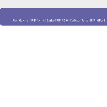
Plan du site
|
SPIP 4.4.16
|
Sarka-SPIP 4.2.0
|
Collectif Sarka-SPIP
|
GPLv3